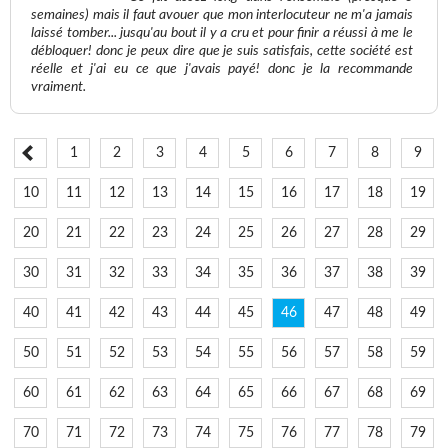
semaines) mais il faut avouer que mon interlocuteur ne m'a jamais
laissé tomber... jusqu'au bout il y a cru et pour finir a réussi à me le
débloquer! donc je peux dire que je suis satisfais, cette société est
réelle et j'ai eu ce que j'avais payé! donc je la recommande
vraiment.
1
2
3
4
5
6
7
8
9
10
11
12
13
14
15
16
17
18
19
20
21
22
23
24
25
26
27
28
29
30
31
32
33
34
35
36
37
38
39
40
41
42
43
44
45
46
47
48
49
50
51
52
53
54
55
56
57
58
59
60
61
62
63
64
65
66
67
68
69
70
71
72
73
74
75
76
77
78
79