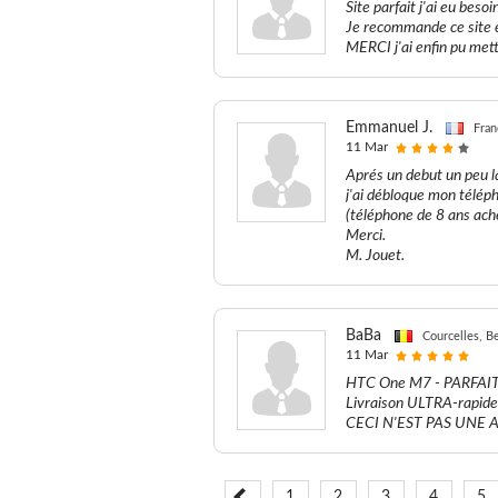
Site parfait j'ai eu bes
Je recommande ce site et
MERCI j'ai enfin pu me
Emmanuel J.
Fran
11 Mar
Aprés un debut un peu la
j'ai débloque mon téléph
(téléphone de 8 ans ach
Merci.
M. Jouet.
BaBa
Courcelles, B
11 Mar
HTC One M7 - PARFAIT !
Livraison ULTRA-rapide,
CECI N'EST PAS UNE AR
1
2
3
4
5