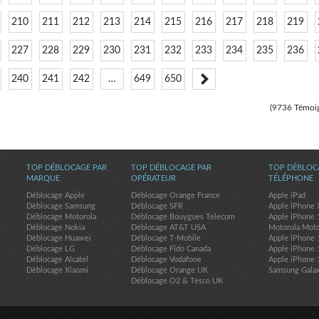
210
211
212
213
214
215
216
217
218
219
227
228
229
230
231
232
233
234
235
236
240
241
242
…
649
650
(9736 Témoi
TOP DÉBLOCAGE PAR
TOP DÉBLOCAGE PAR
TOP DÉBLOC
MARQUE
OPÉRATEUR
TÉLÉPHONE
Déblocage Apple
Déblocage Orange France
Apple iPad
Déblocage Samsung
Déblocage SFR
Apple iPhone 
Déblocage Motorola
Déblocage Bouygues Telecom
Apple iPhone 
Déblocage Nokia
Déblocage AT&T USA
Motorola Mot
Déblocage Huawei
Déblocage T-Mobile
Apple iPhone 
Déblocage LG
Déblocage Fido Canada
Apple iPhone 
Déblocage Alcatel
Déblocage Vodafone
Apple iPhone 
Déblocage Xiaomi
Déblocage Orange UK
Samsung Gala
Déblocage O2 & Tesco UK