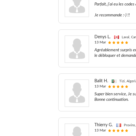
Parfait, j'ai eu les co
Je recommande :-) !!
Denys L.
Laval, Ca
13 Mar
Agréablement surpris en
le débloquer et demanda
Balit H.
Tizi, Algeri
13 Mar
Super bien service, Je s
Bonne continuation.
Thierry G.
Provins,
13 Mar