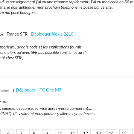
oin d'un renseignement j'ai eu une réponse rapidement. J'ai eu mon code en 30 mi
 si je dois débloquer mon prochain téléphone, je passe par ce site.
ttre ma puce bouygues!
France SFR
Débloquer Nokia 2610
ce
borieux , avec le code et les explications fournis
one alors qu'avec SFR pas possible sans la facture!
eté chez SFR!)
Débloquer HTC One M7
elgium
!!!!!
 paiement sécurisé, service après-vente compétent....
NAQUE, vraiment vous pouvez y aller les yeux fermés!
6
7
8
9
10
11
12
13
14
15