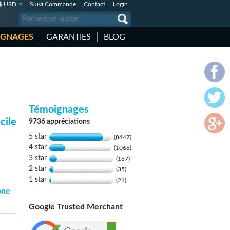
$ USD
Suivi Commande
Contact
Login
IGNAGES
GARANTIES
BLOG
Témoignages
cile
9736 appréciations
5 star
(8447)
4 star
(1066)
3 star
(167)
2 star
(35)
1 star
(21)
one
Google Trusted Merchant