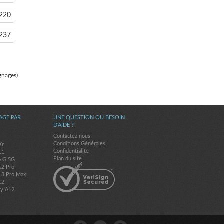
220
237
gnages)
AGE PAR
UNE QUESTION OU BESOIN
D'AIDE ?
Contactez nous
Conditions Générales
Xr
Confidentialité
11
Plan du site
o G 5G
12 Pro
13 Pro Max
12
xy A12