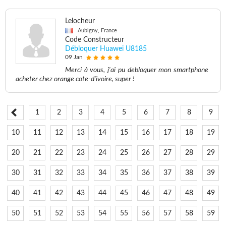
Lelocheur
Aubigny, France
Code Constructeur
Débloquer Huawei U8185
09 Jan
Merci à vous, j'ai pu debloquer mon smartphone
acheter chez orange cote-d'ivoire, super !
1
2
3
4
5
6
7
8
9
10
11
12
13
14
15
16
17
18
19
20
21
22
23
24
25
26
27
28
29
30
31
32
33
34
35
36
37
38
39
40
41
42
43
44
45
46
47
48
49
50
51
52
53
54
55
56
57
58
59