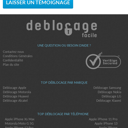
LAISSER UN TÉMOIGNAGE
UNE QUESTION OU BESOIN D'AIDE ?
Contactez nous
Conditions Générales
Confidentialité
Plan du site
TOP DÉBLOCAGE PAR MARQUE
Déblocage Apple
Déblocage Samsung
Déblocage Motorola
Déblocage Nokia
Déblocage Huawei
Déblocage LG
Déblocage Alcatel
Déblocage Xiaomi
TOP DÉBLOCAGE PAR TÉLÉPHONE
Apple iPhone Xs Max
Apple iPhone 11 Pro
Motorola Moto G 5G
Apple iPhone 13
Apple iPhone 13 Pro
Apple iPhone