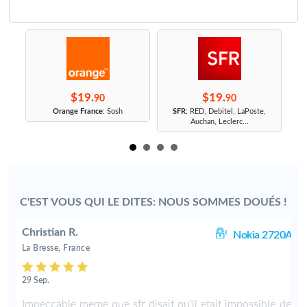
$19.
$19.
90
90
r
Orange France
: Sosh
SFR
: RED, Debitel, LaPoste,
Auchan, Leclerc...
C'EST VOUS QUI LE DITES: NOUS SOMMES DOUÉS !
Christian R.
0A
Nokia 2720A
La Bresse, France
29 Sep.
x
Impeccable meme que sfr disait qu'il etait impossible de