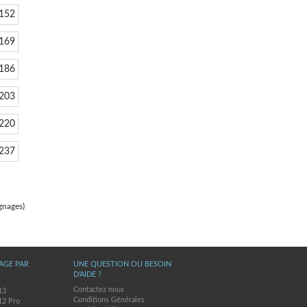
152
169
186
203
220
237
gnages)
AGE PAR
UNE QUESTION OU BESOIN
D'AIDE ?
Contactez nous
13
Conditions Générales
12 Pro