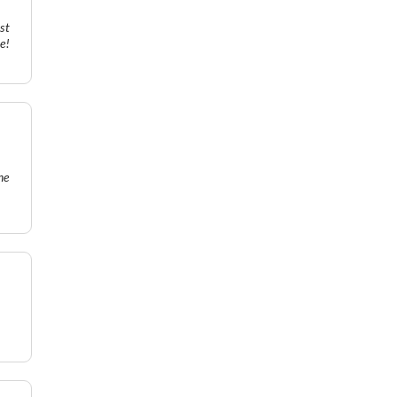
st
e!
ne