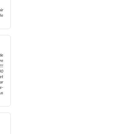
ir
Je
de
re
!!
30
et
ar
e-
us