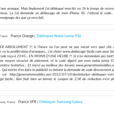
d'une arnaque. Mais finalement j'ai débloqué mon htc en 1h le temps de recevo
rieux. La j'ai demande un déblocage de mon iPhone 4S. J'attend le code. 
émoignage des que ça sera fait.
France Orange
Débloquer Nokia Lumia 930
France
BSOLUMENT !!! A l'heure où l'on peut ne pas savoir vers quel site 
vu la prolifération d'arnaques... j'ai choisi www.deblocage-facile.com pour fai
code reçu à 23:45... EN MOINS D'UNE HEURE !!! Je n'en demandais pas tant!!
me moyen sécurisé de paiement, et le code digéré par mon nokia lumia 9
remière tentative... Et merci au meilleur des forums www.generationmobiles.n
 Qui mérite d'en faire la publicité en faisant la demande de code directement p
 sur http://generationmobiles.net/2012/07/10/desimlocker-debloquer-votr
ge-facile... Bon faut bien un bémol, le coupon de 2,5€ de réduction n'est pl
France SFR
Débloquer Samsung Galaxy
uray, France