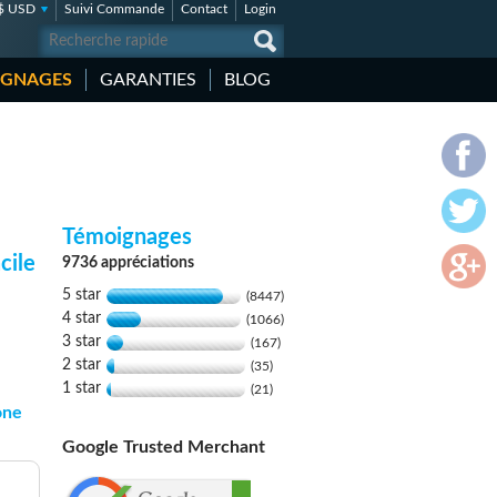
$ USD
Suivi Commande
Contact
Login
IGNAGES
GARANTIES
BLOG
Témoignages
cile
9736 appréciations
5 star
(8447)
4 star
(1066)
3 star
(167)
2 star
(35)
1 star
(21)
one
Google Trusted Merchant