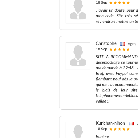
18 Sep
J'avais un doute, peur 
mon code. Site très sé
reviendrais mettre un t
Christophe
Agen, 
18 Sep
SITE A RECOMMANDER A
désimlockage se tourner 
ma demande à 22:48... 
Bref, avec Paypal com
flambant neuf dès la p
qui me l'a recommandé...
le biais de leur site
telephone-avec-debloca
valide ;)
Kurichan-nihon
L
18 Sep
Bonjour