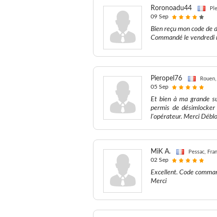
Roronoadu44
Ple
09 Sep
Bien reçu mon code de d
Commandé le vendredi r
Pieropel76
Rouen,
05 Sep
Et bien à ma grande su
permis de désimlocker 
l'opérateur. Merci Débl
MiK A.
Pessac, Fra
02 Sep
Excellent. Code command
Merci