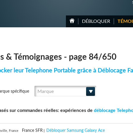
DÉBLOQUER
TÉMO
is & Témoignages - page 84/650
ocker leur Telephone Portable grâce à Déblocage Fa
Marque
arque spécifique
 basés sur commandes réelles: expériences de
déblocage Teleph
France SFR
Débloquer Samsung Galaxy Ace
ille, France