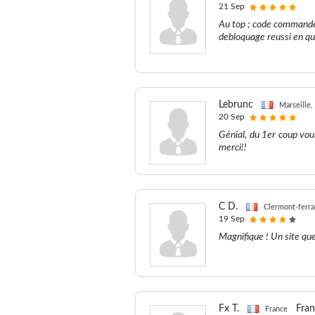
21 Sep
Au top ; code commandé 
debloquage reussi en q
Lebrunc
Marseille,
20 Sep
Génial, du 1er coup vou
merci!!
C D.
Clermont-ferra
19 Sep
Magnifique ! Un site qu
Fx T.
Fra
France