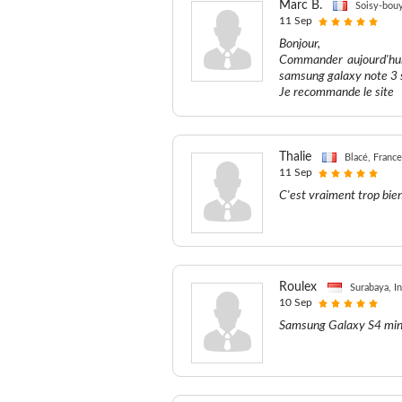
Marc B.
Soisy-bouy
11 Sep
Bonjour,
Commander aujourd'hui 
samsung galaxy note 3 
Je recommande le site
Thalie
Blacé, France
11 Sep
C'est vraiment trop bien
Roulex
Surabaya, I
10 Sep
Samsung Galaxy S4 mini