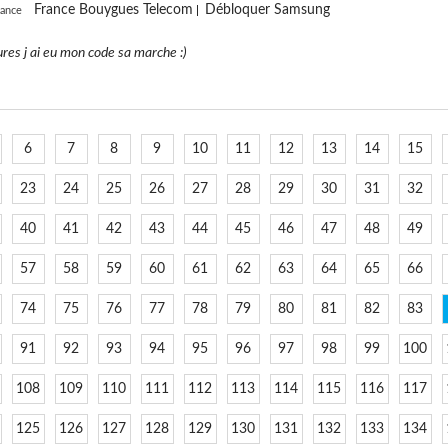
France Bouygues Telecom
Débloquer Samsung
rance
res j ai eu mon code sa marche :)
6
7
8
9
10
11
12
13
14
15
23
24
25
26
27
28
29
30
31
32
40
41
42
43
44
45
46
47
48
49
57
58
59
60
61
62
63
64
65
66
74
75
76
77
78
79
80
81
82
83
91
92
93
94
95
96
97
98
99
100
108
109
110
111
112
113
114
115
116
117
125
126
127
128
129
130
131
132
133
134