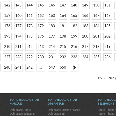
142
143
144
145
146
147
148
149
150
151
159
160
161
162
163
164
165
166
167
168
176
177
178
179
180
181
182
183
184
185
193
194
195
196
197
198
199
200
201
202
210
211
212
213
214
215
216
217
218
219
227
228
229
230
231
232
233
234
235
236
240
241
242
…
649
650
(9736 Témoi
TOP DÉBLOCAGE PAR
TOP DÉBLOCAGE PAR
TOP DÉBLOC
MARQUE
OPÉRATEUR
TÉLÉPHONE
Déblocage Apple
Déblocage Orange France
Apple iPhone 
Déblocage Samsung
Déblocage SFR
Apple iPhone 