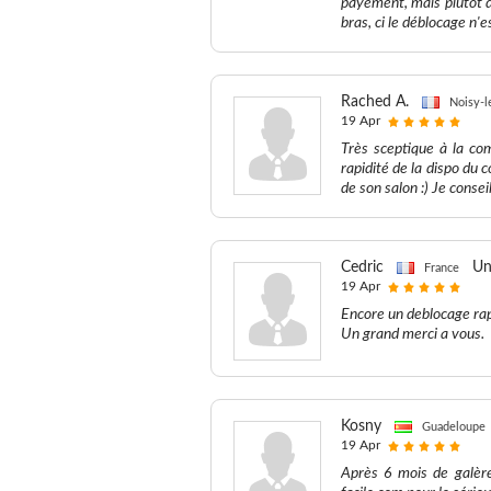
payement, mais plutôt d
bras, ci le déblocage n'e
Rached A.
Noisy-l
19 Apr
Très sceptique à la com
rapidité de la dispo du c
de son salon :) Je conse
Cedric
Un
France
19 Apr
Encore un deblocage rap
Un grand merci a vous.
Kosny
Guadeloupe
19 Apr
Après 6 mois de galèr