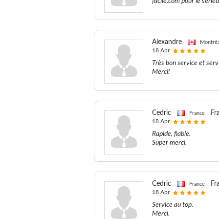
facile.com pour le série
Alexandre
Montréa
18 Apr
Très bon service et serv
Merci!
Cedric
Fr
France
18 Apr
Rapide, fiable.
Super merci.
Cedric
Fr
France
18 Apr
Service au top.
Merci.