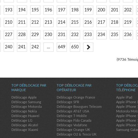
193
194
195
196
197
198
199
200
201
202
210
211
212
213
214
215
216
217
218
219
227
228
229
230
231
232
233
234
235
236
240
241
242
…
649
650
(9736 Témoi
TOP DÉBLOCAGE PAR
TOP DÉBLOCAGE PAR
TOP DÉBLOC
MARQUE
OPÉRATEUR
TÉLÉPHONE
Déblocage Apple
Déblocage Orange France
Apple iPad
Déblocage Samsung
Déblocage SFR
Apple iPhone 
Déblocage Motorola
Déblocage Bouygues Telecom
Apple iPhone 
Déblocage Nokia
Déblocage AT&T USA
Motorola Mot
Déblocage Huawei
Déblocage T-Mobile
Apple iPhone 
Déblocage LG
Déblocage Fido Canada
Apple iPhone 
Déblocage Alcatel
Déblocage Vodafone
Apple iPhone 
Déblocage Xiaomi
Déblocage Orange UK
Samsung Gala
Déblocage O2 & Tesco UK