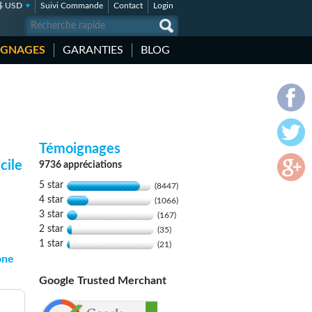
$ USD
Suivi Commande
Contact
Login
IGNAGES
GARANTIES
BLOG
Témoignages
cile
9736 appréciations
5 star
(8447)
4 star
(1066)
3 star
(167)
2 star
(35)
1 star
(21)
one
Google Trusted Merchant