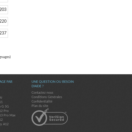
203
220
237
gnages)
AGE PAR
UNE QUESTION OU BESOIN
D'AIDE ?
Contactez nous
Conditions Générales
Xr
Confidentialité
11
Plan du site
o G 5G
12 Pro
13 Pro Max
12
xy A12