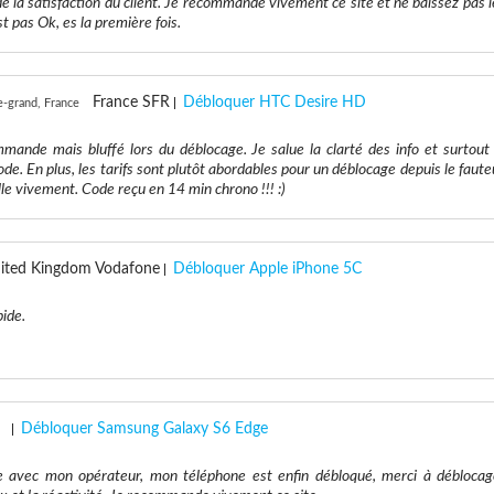
e la satisfaction du client. Je recommande vivement ce site et ne baissez pas l
st pas Ok, es la première fois.
France SFR
Débloquer HTC Desire HD
e-grand, France
mande mais bluffé lors du déblocage. Je salue la clarté des info et surtout 
ode. En plus, les tarifs sont plutôt abordables pour un déblocage depuis le faute
ille vivement. Code reçu en 14 min chrono !!! :)
ited Kingdom Vodafone
Débloquer Apple iPhone 5C
ide.
Débloquer Samsung Galaxy S6 Edge
e avec mon opérateur, mon téléphone est enfin débloqué, merci à déblocag