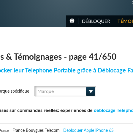
DÉBLOQUER
TÉMO
is & Témoignages - page 41/650
ocker leur Telephone Portable grâce à Déblocage Fa
Marque
arque spécifique
 basés sur commandes réelles: expériences de
déblocage Teleph
France Bouygues Telecom
Débloquer Apple iPhone 6S
 France