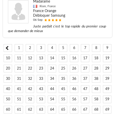
Madarame
Riom, France
France Orange
Débloquer Samsung
06 Sep
Juste parfait c'est le top rapide du premier coup
que demander de mieux
1
2
3
4
5
6
7
8
9
10
11
12
13
14
15
16
17
18
19
20
21
22
23
24
25
26
27
28
29
30
31
32
33
34
35
36
37
38
39
40
41
42
43
44
45
46
47
48
49
50
51
52
53
54
55
56
57
58
59
60
61
62
63
64
65
66
67
68
69