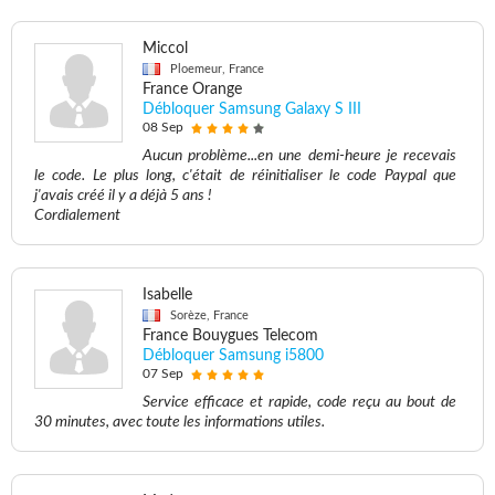
Miccol
Ploemeur, France
France Orange
Débloquer Samsung Galaxy S III
08 Sep
Aucun problème...en une demi-heure je recevais
le code. Le plus long, c'était de réinitialiser le code Paypal que
j'avais créé il y a déjà 5 ans !
Cordialement
Isabelle
Sorèze, France
France Bouygues Telecom
Débloquer Samsung i5800
07 Sep
Service efficace et rapide, code reçu au bout de
30 minutes, avec toute les informations utiles.