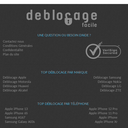
UNE QUESTION OU BESOIN D'AIDE ?
Contactez nous
Conditions Générales
Confidentialité
Plan du site
TOP DÉBLOCAGE PAR MARQUE
Déblocage Apple
Déblocage Samsung
Déblocage Motorola
Déblocage Nokia
Déblocage Huawei
Déblocage LG
Déblocage Alcatel
Déblocage ZTE
TOP DÉBLOCAGE PAR TÉLÉPHONE
Apple iPhone 13
Apple iPhone 12 Pro
Apple iPhone 6S
Apple iPhone 11 Pro
Samsung A167
Apple iPhone
Samsung Galaxy A03s
Apple iPhone Xr