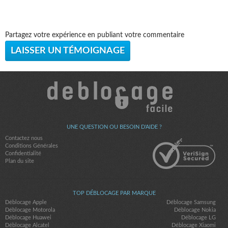
Partagez votre expérience en publiant votre commentaire
LAISSER UN TÉMOIGNAGE
UNE QUESTION OU BESOIN D'AIDE ?
Contactez nous
Conditions Générales
Confidentialité
Plan du site
TOP DÉBLOCAGE PAR MARQUE
Déblocage Apple
Déblocage Samsung
Déblocage Motorola
Déblocage Nokia
Déblocage Huawei
Déblocage LG
Déblocage Alcatel
Déblocage Xiaomi