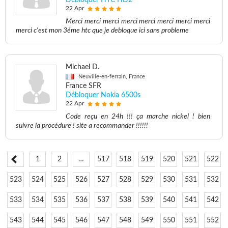
Débloquer HTC HD2
22 Apr
Merci merci merci merci merci merci merci merci
merci c'est mon 3éme htc que je debloque ici sans probleme
Michael D.
Neuville-en-ferrain, France
France SFR
Débloquer Nokia 6500s
22 Apr
Code reçu en 24h !!! ça marche nickel ! bien
suivre la procédure ! site a recommander !!!!!!
1
2
…
517
518
519
520
521
522
523
524
525
526
527
528
529
530
531
532
533
534
535
536
537
538
539
540
541
542
543
544
545
546
547
548
549
550
551
552