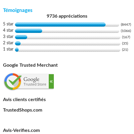
Témoignages
9736 appréciations
5 star
(8447)
4 star
(1066)
3 star
(167)
2 star
(35)
1 star
(21)
Google Trusted Merchant
Avis clients certifiés
TrustedShops.com
Avis-Verifies.com