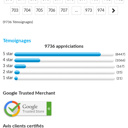
703
704
705
706
707
…
973
974
(9736 Témoignages)
Témoignages
9736 appréciations
5 star
(8447)
4 star
(1066)
3 star
(167)
2 star
(35)
1 star
(21)
Google Trusted Merchant
Avis clients certifiés