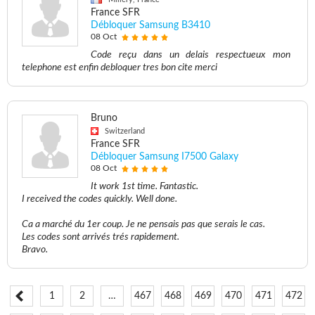
France SFR
Débloquer Samsung B3410
08 Oct
Code reçu dans un delais respectueux mon
telephone est enfin debloquer tres bon cite merci
Bruno
Switzerland
France SFR
Débloquer Samsung I7500 Galaxy
08 Oct
It work 1st time. Fantastic.
I received the codes quickly. Well done.
Ca a marché du 1er coup. Je ne pensais pas que serais le cas.
Les codes sont arrivés trés rapidement.
Bravo.
1
2
…
467
468
469
470
471
472