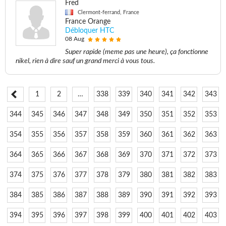
Fred
Clermont-ferrand, France
France Orange
Débloquer HTC
08 Aug
Super rapide (meme pas une heure), ça fonctionne
nikel, rien à dire sauf un grand merci à vous tous.
1
2
…
338
339
340
341
342
343
344
345
346
347
348
349
350
351
352
353
354
355
356
357
358
359
360
361
362
363
364
365
366
367
368
369
370
371
372
373
374
375
376
377
378
379
380
381
382
383
384
385
386
387
388
389
390
391
392
393
394
395
396
397
398
399
400
401
402
403