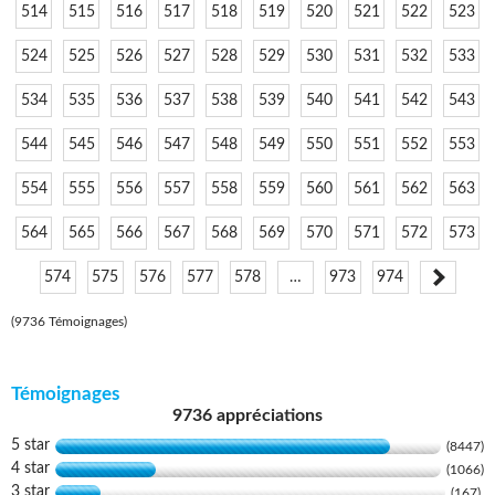
514
515
516
517
518
519
520
521
522
523
524
525
526
527
528
529
530
531
532
533
534
535
536
537
538
539
540
541
542
543
544
545
546
547
548
549
550
551
552
553
554
555
556
557
558
559
560
561
562
563
564
565
566
567
568
569
570
571
572
573
574
575
576
577
578
…
973
974
(9736 Témoignages)
Témoignages
9736 appréciations
5 star
(8447)
4 star
(1066)
3 star
(167)