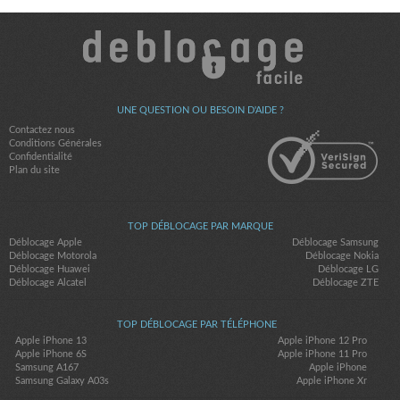
UNE QUESTION OU BESOIN D'AIDE ?
Contactez nous
Conditions Générales
Confidentialité
Plan du site
TOP DÉBLOCAGE PAR MARQUE
Déblocage Apple
Déblocage Samsung
Déblocage Motorola
Déblocage Nokia
Déblocage Huawei
Déblocage LG
Déblocage Alcatel
Déblocage ZTE
TOP DÉBLOCAGE PAR TÉLÉPHONE
Apple iPhone 13
Apple iPhone 12 Pro
Apple iPhone 6S
Apple iPhone 11 Pro
Samsung A167
Apple iPhone
Samsung Galaxy A03s
Apple iPhone Xr