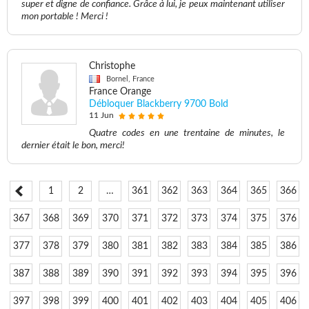
super et digne de confiance. Grâce à lui, je peux maintenant utiliser
mon portable ! Merci !
Christophe
Bornel, France
France Orange
Débloquer Blackberry 9700 Bold
11 Jun
Quatre codes en une trentaine de minutes, le
dernier était le bon, merci!
1
2
…
361
362
363
364
365
366
367
368
369
370
371
372
373
374
375
376
377
378
379
380
381
382
383
384
385
386
387
388
389
390
391
392
393
394
395
396
397
398
399
400
401
402
403
404
405
406