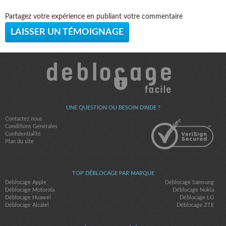
Partagez votre expérience en publiant votre commentaire
LAISSER UN TÉMOIGNAGE
UNE QUESTION OU BESOIN D'AIDE ?
Contactez nous
Conditions Générales
Confidentialité
Plan du site
TOP DÉBLOCAGE PAR MARQUE
Déblocage Apple
Déblocage Samsung
Déblocage Motorola
Déblocage Nokia
Déblocage Huawei
Déblocage LG
Déblocage Alcatel
Déblocage ZTE