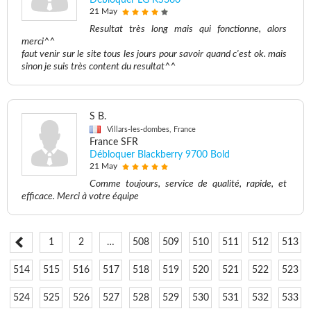
Débloquer LG KS360
21 May
Resultat très long mais qui fonctionne, alors
merci^^
faut venir sur le site tous les jours pour savoir quand c'est ok. mais
sinon je suis très content du resultat^^
S B.
Villars-les-dombes, France
France SFR
Débloquer Blackberry 9700 Bold
21 May
Comme toujours, service de qualité, rapide, et
efficace. Merci à votre équipe
1
2
…
508
509
510
511
512
513
514
515
516
517
518
519
520
521
522
523
524
525
526
527
528
529
530
531
532
533