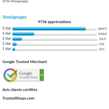
(9736 Témoignages)
Témoignages
9736 appréciations
5 star
(8447)
4 star
(1066)
3 star
(167)
2 star
(35)
1 star
(21)
Google Trusted Merchant
Avis clients certifiés
TrustedShops.com