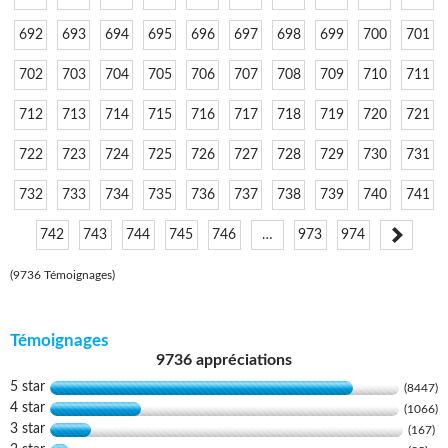
692
693
694
695
696
697
698
699
700
701
702
703
704
705
706
707
708
709
710
711
712
713
714
715
716
717
718
719
720
721
722
723
724
725
726
727
728
729
730
731
732
733
734
735
736
737
738
739
740
741
742
743
744
745
746
…
973
974
(9736 Témoignages)
Témoignages
9736 appréciations
5 star
(8447)
4 star
(1066)
3 star
(167)