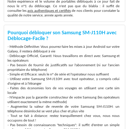
Notre expérience et le volume de portables débloqués à ce jour fait de
nous le n°1 du déblocage. Ce n'est pas que du blabla : il suffit de
consulter les
avis authentiques et certifiés
de nos clients pour constater la
qualité de notre service, année après année.
Pourquoi débloquer son Samsung SM-J110H avec
Déblocage-Facile ?
- Méthode Définitive: Vous pourrez faire les mises à jour Android sur votre
Galaxy, il restera débloqué à vie
- Déblocage Officiel, Garanti: Nous travaillons en direct avec Samsung et
les opérateurs
- Pas besoin de fournir de justificatifs sur l'abonnement (ni sur l'ancien
propriétaire du téléphone)
- Simple et Efficace: seuls le n° de série et l'opérateur nous suffisent
- Utilisez votre Samsung SM-J110H avec tout opérateur, y compris celui
d'origine et à l'étranger
- Faites des économies lors de vos voyages en utilisant une carte sim
locale
- N'impacte pas la garantie constructeur de votre Samsung (les opérateurs
utilisent exactement la même méthode)
- Augmentez la valeur de revente de votre Samsung SM-J110H: un
téléphone désimlocké se vent plus cher et plus vite
- Tout se fait à distance: restez tranquillement chez vous, nous nous
occupons de tout !
- Pas besoin de connaissances "techniques": il suffit d'entrer un simple