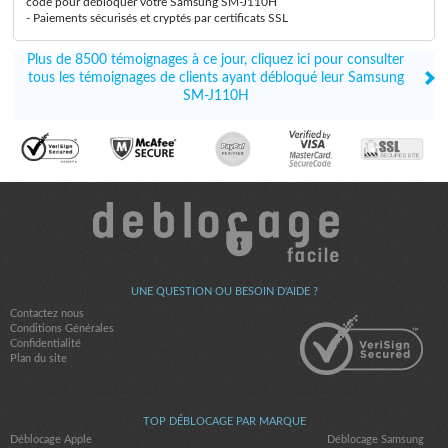
code pour débloquer votre Samsung SM-J110H
- Paiements sécurisés et cryptés par certificats SSL
Plus de 8500 témoignages à ce jour, cliquez ici pour consulter
tous les témoignages de clients ayant débloqué leur Samsung
SM-J110H
UNE QUESTION OU BESOIN D'AIDE ?
Contactez nous
Conditions Générales
Confidentialité
Plan du site
TOP DÉBLOCAGE PAR MARQUE
Déblocage Apple
Déblocage Samsung