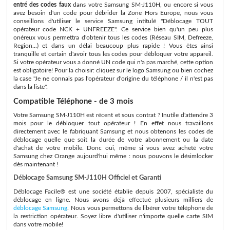
entré des codes faux
dans votre Samsung SM-J110H, ou encore si vous
avez besoin d'un code pour débrider la Zone Hors Europe, nous vous
conseillons d'utiliser le service Samsung intitulé "Déblocage TOUT
opérateur code NCK + UNFREEZE". Ce service bien qu'un peu plus
onéreux vous permettra d'obtenir tous les codes (Réseau SIM, Defreeze,
Region...) et dans un délai beaucoup plus rapide ! Vous êtes ainsi
tranquille et certain d'avoir tous les codes pour débloquer votre appareil.
Si votre opérateur vous a donné UN code qui n'a pas marché, cette option
est obligatoire! Pour la choisir: cliquez sur le logo Samsung ou bien cochez
la case "Je ne connais pas l'opérateur d'origine du téléphone / il n'est pas
dans la liste".
Compatible Téléphone - de 3 mois
Votre Samsung SM-J110H est récent et sous contrat ? Inutile d'attendre 3
mois pour le débloquer tout opérateur ! En effet nous travaillons
directement avec le fabriquant Samsung et nous obtenons les codes de
déblocage quelle que soit la durée de votre abonnement ou la date
d'achat de votre mobile. Donc oui, même si vous avez acheté votre
Samsung chez Orange aujourd'hui même : nous pouvons le désimlocker
dès maintenant !
Déblocage Samsung SM-J110H Officiel et Garanti
Déblocage Facile® est une société établie depuis 2007, spécialiste du
déblocage en ligne. Nous avons déjà effectué plusieurs milliers de
déblocage Samsung
. Nous vous permettons de libérer votre téléphone de
la restriction opérateur. Soyez libre d'utiliser n'importe quelle carte SIM
dans votre mobile!