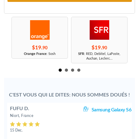
$19.
$19.
90
90
r
Orange France
: Sosh
SFR
: RED, Debitel, LaPoste,
Auchan, Leclerc...
C'EST VOUS QUI LE DITES: NOUS SOMMES DOUÉS !
FUFU D.
S7
Samsung Galaxy S6
Niort, France
15 Dec.