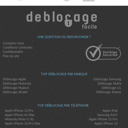
UNE QUESTION OU BESOIN D'AIDE ?
Contactez nous
Conditions Générales
Confidentialité
Plan du site
TOP DÉBLOCAGE PAR MARQUE
Déblocage Apple
Déblocage Samsung
Déblocage Motorola
Déblocage Nokia
Déblocage Huawei
Déblocage LG
Déblocage Alcatel
Déblocage Xiaomi
TOP DÉBLOCAGE PAR TÉLÉPHONE
Apple iPhone 12 Pro
Apple iPad
Apple iPhone Xs Max
Samsung A167
Motorola Moto G 5G
Apple iPhone 11 Pro
Apple iPhone 13 Pro Max
Apple iPhone 13