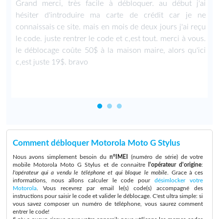
Grand merci, très facile à débloquer. au début j'ai
hésiter d'introduire ma carte de crédit car je ne
connaissais ce site. mais en mois de deux jours j'ai reçu
le code. juste rentrer le code et c,est tout. merci à vous.
le déblocage coûte 50$ à la maison maire, alors qu'ici
c,est juste 19$. bravo
Comment débloquer Motorola Moto G Stylus
Nous avons simplement besoin du
n°IMEI
(numéro de série) de votre
mobile Motorola Moto G Stylus et de connaitre
l'opérateur d'origine
:
l'opérateur qui a vendu le téléphone et qui bloque le mobile
. Grace à ces
informations, nous allons calculer le code pour
désimlocker votre
Motorola
. Vous recevrez par email le(s) code(s) accompagné des
instructions pour saisir le code et valider le déblocage. C'est ultra simple: si
vous savez composer un numéro de téléphone, vous saurez comment
entrer le code!