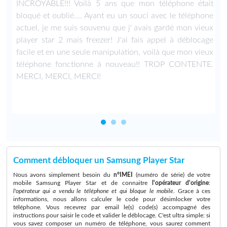
T
INCROYABLE!!! Voilà 5 ans que mon téléphone était
C
bloqué et oublié.... Ayant eu un souci avec le téléphone
actuel, je me suis souvenu que j' avais gardé mon vieux
player star 2 mais freezer! J'ai fais appel à déblocage
facile et en une seule manipulation, voilà que mon vieux
téléphone fonctionne à nouveau!! TROP CONTENTE.
MERCI, MERCI, MERCI!
Comment débloquer un Samsung Player Star
Nous avons simplement besoin du
n°IMEI
(numéro de série) de votre
mobile Samsung Player Star et de connaitre
l'opérateur d'origine
:
l'opérateur qui a vendu le téléphone et qui bloque le mobile
. Grace à ces
informations, nous allons calculer le code pour désimlocker votre
téléphone. Vous recevrez par email le(s) code(s) accompagné des
instructions pour saisir le code et valider le déblocage. C'est ultra simple: si
vous savez composer un numéro de téléphone, vous saurez comment