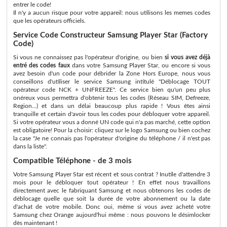
entrer le code!
Il n'y a aucun risque pour votre appareil: nous utilisons les memes codes
que les opérateurs officiels.
Service Code Constructeur Samsung Player Star (Factory
Code)
Si vous ne connaissez pas l'opérateur d'origine, ou bien
si vous avez déjà
entré des codes faux
dans votre Samsung Player Star, ou encore si vous
avez besoin d'un code pour débrider la Zone Hors Europe, nous vous
conseillons d'utiliser le service Samsung intitulé "Déblocage TOUT
opérateur code NCK + UNFREEZE". Ce service bien qu'un peu plus
onéreux vous permettra d'obtenir tous les codes (Réseau SIM, Defreeze,
Region...) et dans un délai beaucoup plus rapide ! Vous êtes ainsi
tranquille et certain d'avoir tous les codes pour débloquer votre appareil.
Si votre opérateur vous a donné UN code qui n'a pas marché, cette option
est obligatoire! Pour la choisir: cliquez sur le logo Samsung ou bien cochez
la case "Je ne connais pas l'opérateur d'origine du téléphone / il n'est pas
dans la liste".
Compatible Téléphone - de 3 mois
Votre Samsung Player Star est récent et sous contrat ? Inutile d'attendre 3
mois pour le débloquer tout opérateur ! En effet nous travaillons
directement avec le fabriquant Samsung et nous obtenons les codes de
déblocage quelle que soit la durée de votre abonnement ou la date
d'achat de votre mobile. Donc oui, même si vous avez acheté votre
Samsung chez Orange aujourd'hui même : nous pouvons le désimlocker
dès maintenant !