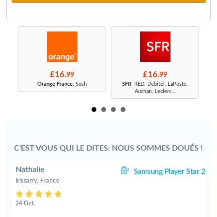
£16.
£16.
99
99
r
Orange France
: Sosh
SFR
: RED, Debitel, LaPoste,
Auchan, Leclerc...
C'EST VOUS QUI LE DITES: NOUS SOMMES DOUÉS !
Nathalie
 2
Samsung Player Star 2
Irissarry, France
24 Oct.