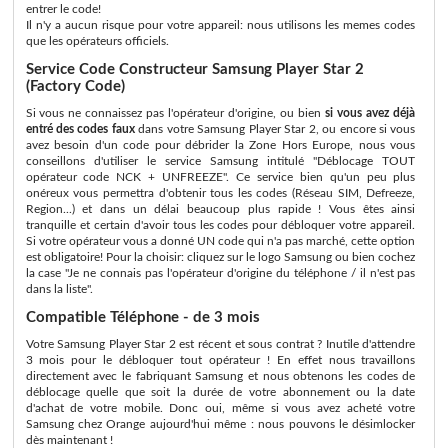
entrer le code!
Il n'y a aucun risque pour votre appareil: nous utilisons les memes codes
que les opérateurs officiels.
Service Code Constructeur Samsung Player Star 2
(Factory Code)
Si vous ne connaissez pas l'opérateur d'origine, ou bien
si vous avez déjà
entré des codes faux
dans votre Samsung Player Star 2, ou encore si vous
avez besoin d'un code pour débrider la Zone Hors Europe, nous vous
conseillons d'utiliser le service Samsung intitulé "Déblocage TOUT
opérateur code NCK + UNFREEZE". Ce service bien qu'un peu plus
onéreux vous permettra d'obtenir tous les codes (Réseau SIM, Defreeze,
Region...) et dans un délai beaucoup plus rapide ! Vous êtes ainsi
tranquille et certain d'avoir tous les codes pour débloquer votre appareil.
Si votre opérateur vous a donné UN code qui n'a pas marché, cette option
est obligatoire! Pour la choisir: cliquez sur le logo Samsung ou bien cochez
la case "Je ne connais pas l'opérateur d'origine du téléphone / il n'est pas
dans la liste".
Compatible Téléphone - de 3 mois
Votre Samsung Player Star 2 est récent et sous contrat ? Inutile d'attendre
3 mois pour le débloquer tout opérateur ! En effet nous travaillons
directement avec le fabriquant Samsung et nous obtenons les codes de
déblocage quelle que soit la durée de votre abonnement ou la date
d'achat de votre mobile. Donc oui, même si vous avez acheté votre
Samsung chez Orange aujourd'hui même : nous pouvons le désimlocker
dès maintenant !