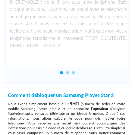
T
INCROYABLE!!! Voilà 5 ans que mon téléphone était
C
bloqué et oublié.... Ayant eu un souci avec le téléphone
actuel, je me suis souvenu que j' avais gardé mon vieux
player star 2 mais freezer! J'ai fais appel à déblocage
facile et en une seule manipulation, voilà que mon vieux
téléphone fonctionne à nouveau!! TROP CONTENTE.
MERCI, MERCI, MERCI!
Comment débloquer un Samsung Player Star 2
Nous avons simplement besoin du
n°IMEI
(numéro de série) de votre
mobile Samsung Player Star 2 et de connaitre
l'opérateur d'origine
:
l'opérateur qui a vendu le téléphone et qui bloque le mobile
. Grace à ces
informations, nous allons calculer le code pour désimlocker votre
téléphone. Vous recevrez par email le(s) code(s) accompagné des
instructions pour saisir le code et valider le déblocage. C'est ultra simple: si
vous savez composer un numéro de téléphone, vous saurez comment