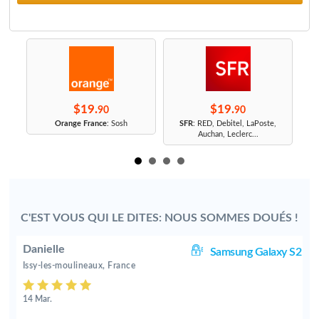
$19.
$19.
90
90
r
Orange France
: Sosh
SFR
: RED, Debitel, LaPoste,
Auchan, Leclerc...
C'EST VOUS QUI LE DITES: NOUS SOMMES DOUÉS !
Danielle
F
Samsung Galaxy S2
Issy-les-moulineaux, France
14 Mar.