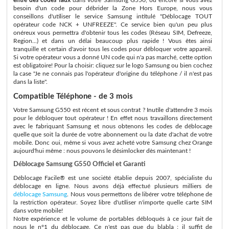
besoin d'un code pour débrider la Zone Hors Europe, nous vous
conseillons d'utiliser le service Samsung intitulé "Déblocage TOUT
opérateur code NCK + UNFREEZE". Ce service bien qu'un peu plus
onéreux vous permettra d'obtenir tous les codes (Réseau SIM, Defreeze,
Region...) et dans un délai beaucoup plus rapide ! Vous êtes ainsi
tranquille et certain d'avoir tous les codes pour débloquer votre appareil.
Si votre opérateur vous a donné UN code qui n'a pas marché, cette option
est obligatoire! Pour la choisir: cliquez sur le logo Samsung ou bien cochez
la case "Je ne connais pas l'opérateur d'origine du téléphone / il n'est pas
dans la liste".
Compatible Téléphone - de 3 mois
Votre Samsung G550 est récent et sous contrat ? Inutile d'attendre 3 mois
pour le débloquer tout opérateur ! En effet nous travaillons directement
avec le fabriquant Samsung et nous obtenons les codes de déblocage
quelle que soit la durée de votre abonnement ou la date d'achat de votre
mobile. Donc oui, même si vous avez acheté votre Samsung chez Orange
aujourd'hui même : nous pouvons le désimlocker dès maintenant !
Déblocage Samsung G550 Officiel et Garanti
Déblocage Facile® est une société établie depuis 2007, spécialiste du
déblocage en ligne. Nous avons déjà effectué plusieurs milliers de
déblocage Samsung
. Nous vous permettons de libérer votre téléphone de
la restriction opérateur. Soyez libre d'utiliser n'importe quelle carte SIM
dans votre mobile!
Notre expérience et le volume de portables débloqués à ce jour fait de
nous le n°1 du déblocage. Ce n'est pas que du blabla : il suffit de