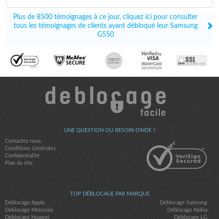
Plus de 8500 témoignages à ce jour, cliquez ici pour consulter
tous les témoignages de clients ayant débloqué leur Samsung
G550
UNE QUESTION OU BESOIN D'AIDE ?
Contactez nous
Conditions Générales
Confidentialité
Plan du site
TOP DÉBLOCAGE PAR MARQUE
Déblocage Apple
Déblocage Samsung
Déblocage Motorola
Déblocage Nokia
Déblocage Huawei
Déblocage LG