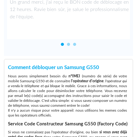
Un grand merci, j'ai reçu le BON code de déblocage en
12 heures. Ravie bien sûr, je salue le professionnalisme
de l'équipe.
Comment débloquer un Samsung G550
Nous avons simplement besoin du
n°IMEI
(numéro de série) de votre
mobile Samsung G550 et de connaitre
l'opérateur d'origine
:
l'opérateur qui
a vendu le téléphone et qui bloque le mobile
. Grace à ces informations, nous
allons calculer le code pour désimlocker votre téléphone. Vous recevrez
par email le(s) code(s) accompagné des instructions pour saisir le code et
valider le déblocage. C'est ultra simple: si vous savez composer un numéro
de téléphone, vous saurez comment entrer le code!
Il n'y a aucun risque pour votre appareil: nous utilisons les memes codes
que les opérateurs officiels.
Service Code Constructeur Samsung G550 (Factory Code)
Si vous ne connaissez pas l'opérateur d'origine, ou bien
si vous avez déjà
entré des codes faux
dans votre Samsung G550, ou encore si vous avez