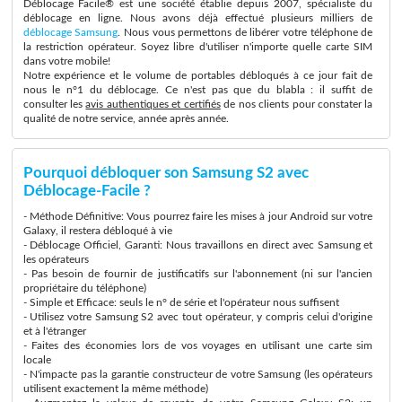
Déblocage Facile® est une société établie depuis 2007, spécialiste du
déblocage en ligne. Nous avons déjà effectué plusieurs milliers de
déblocage Samsung
. Nous vous permettons de libérer votre téléphone de
la restriction opérateur. Soyez libre d'utiliser n'importe quelle carte SIM
dans votre mobile!
Notre expérience et le volume de portables débloqués à ce jour fait de
nous le n°1 du déblocage. Ce n'est pas que du blabla : il suffit de
consulter les
avis authentiques et certifiés
de nos clients pour constater la
qualité de notre service, année après année.
Pourquoi débloquer son Samsung S2 avec
Déblocage-Facile ?
- Méthode Définitive: Vous pourrez faire les mises à jour Android sur votre
Galaxy, il restera débloqué à vie
- Déblocage Officiel, Garanti: Nous travaillons en direct avec Samsung et
les opérateurs
- Pas besoin de fournir de justificatifs sur l'abonnement (ni sur l'ancien
propriétaire du téléphone)
- Simple et Efficace: seuls le n° de série et l'opérateur nous suffisent
- Utilisez votre Samsung S2 avec tout opérateur, y compris celui d'origine
et à l'étranger
- Faites des économies lors de vos voyages en utilisant une carte sim
locale
- N'impacte pas la garantie constructeur de votre Samsung (les opérateurs
utilisent exactement la même méthode)