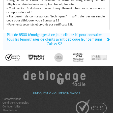
- Augmentez la valeur de revente de votre Samsung Galaxy S2: un
téléphone désimlocké se vent plus cher et plus vite
- Tout se fait à distance: restez tranquillement chez vous, nous nous
occupons de tout !
- Pas besoin de connaissances "techniques": il suffit d'entrer un simple
code pour débloquer votre Samsung S2
- Paiements sécurisés et cryptés par certificats SSL
Plus de 8500 témoignages à ce jour, cliquez ici pour consulter
tous les témoignages de clients ayant débloqué leur Samsung
Galaxy S2
UNE QUESTION OU BESOIN D'AIDE ?
Contactez nous
Conditions Générales
Confidentialité
Plan du site