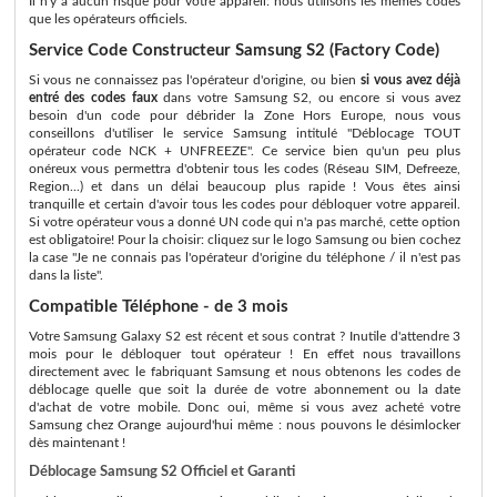
Il n'y a aucun risque pour votre appareil: nous utilisons les memes codes
que les opérateurs officiels.
Service Code Constructeur Samsung S2 (Factory Code)
Si vous ne connaissez pas l'opérateur d'origine, ou bien
si vous avez déjà
entré des codes faux
dans votre Samsung S2, ou encore si vous avez
besoin d'un code pour débrider la Zone Hors Europe, nous vous
conseillons d'utiliser le service Samsung intitulé "Déblocage TOUT
opérateur code NCK + UNFREEZE". Ce service bien qu'un peu plus
onéreux vous permettra d'obtenir tous les codes (Réseau SIM, Defreeze,
Region...) et dans un délai beaucoup plus rapide ! Vous êtes ainsi
tranquille et certain d'avoir tous les codes pour débloquer votre appareil.
Si votre opérateur vous a donné UN code qui n'a pas marché, cette option
est obligatoire! Pour la choisir: cliquez sur le logo Samsung ou bien cochez
la case "Je ne connais pas l'opérateur d'origine du téléphone / il n'est pas
dans la liste".
Compatible Téléphone - de 3 mois
Votre Samsung Galaxy S2 est récent et sous contrat ? Inutile d'attendre 3
mois pour le débloquer tout opérateur ! En effet nous travaillons
directement avec le fabriquant Samsung et nous obtenons les codes de
déblocage quelle que soit la durée de votre abonnement ou la date
d'achat de votre mobile. Donc oui, même si vous avez acheté votre
Samsung chez Orange aujourd'hui même : nous pouvons le désimlocker
dès maintenant !
Déblocage Samsung S2 Officiel et Garanti