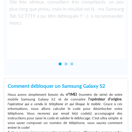
é
Site très sérieux, conseillers très compétants. un peu
s
plus long que prévu, mais le résultat est là : ma Samsung
r
Tab S2 T719 a pu être débloquée !! :-). à recommander.
t
Merci.
s
Comment débloquer un Samsung Galaxy S2
Nous avons simplement besoin du
n°IMEI
(numéro de série) de votre
mobile Samsung Galaxy S2 et de connaitre
l'opérateur d'origine
:
l'opérateur qui a vendu le téléphone et qui bloque le mobile
. Grace à ces
informations, nous allons calculer le code pour désimlocker votre
téléphone. Vous recevrez par email le(s) code(s) accompagné des
instructions pour saisir le code et valider le déblocage. C'est ultra simple: si
vous savez composer un numéro de téléphone, vous saurez comment
entrer le code!