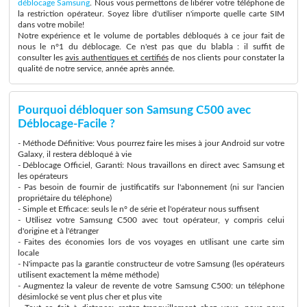
déblocage Samsung
. Nous vous permettons de libérer votre téléphone de
la restriction opérateur. Soyez libre d'utiliser n'importe quelle carte SIM
dans votre mobile!
Notre expérience et le volume de portables débloqués à ce jour fait de
nous le n°1 du déblocage. Ce n'est pas que du blabla : il suffit de
consulter les
avis authentiques et certifiés
de nos clients pour constater la
qualité de notre service, année après année.
Pourquoi débloquer son Samsung C500 avec
Déblocage-Facile ?
- Méthode Définitive: Vous pourrez faire les mises à jour Android sur votre
Galaxy, il restera débloqué à vie
- Déblocage Officiel, Garanti: Nous travaillons en direct avec Samsung et
les opérateurs
- Pas besoin de fournir de justificatifs sur l'abonnement (ni sur l'ancien
propriétaire du téléphone)
- Simple et Efficace: seuls le n° de série et l'opérateur nous suffisent
- Utilisez votre Samsung C500 avec tout opérateur, y compris celui
d'origine et à l'étranger
- Faites des économies lors de vos voyages en utilisant une carte sim
locale
- N'impacte pas la garantie constructeur de votre Samsung (les opérateurs
utilisent exactement la même méthode)
- Augmentez la valeur de revente de votre Samsung C500: un téléphone
désimlocké se vent plus cher et plus vite