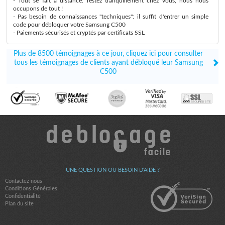
- Tout se fait à distance: restez tranquillement chez vous, nous nous
occupons de tout !
- Pas besoin de connaissances "techniques": il suffit d'entrer un simple
code pour débloquer votre Samsung C500
- Paiements sécurisés et cryptés par certificats SSL
Plus de 8500 témoignages à ce jour, cliquez ici pour consulter
tous les témoignages de clients ayant débloqué leur Samsung
C500
UNE QUESTION OU BESOIN D'AIDE ?
Contactez nous
Conditions Générales
Confidentialité
Plan du site