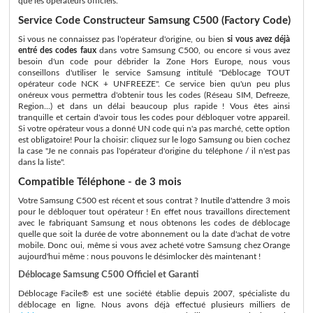
que les opérateurs officiels.
Service Code Constructeur Samsung C500 (Factory Code)
Si vous ne connaissez pas l'opérateur d'origine, ou bien
si vous avez déjà
entré des codes faux
dans votre Samsung C500, ou encore si vous avez
besoin d'un code pour débrider la Zone Hors Europe, nous vous
conseillons d'utiliser le service Samsung intitulé "Déblocage TOUT
opérateur code NCK + UNFREEZE". Ce service bien qu'un peu plus
onéreux vous permettra d'obtenir tous les codes (Réseau SIM, Defreeze,
Region...) et dans un délai beaucoup plus rapide ! Vous êtes ainsi
tranquille et certain d'avoir tous les codes pour débloquer votre appareil.
Si votre opérateur vous a donné UN code qui n'a pas marché, cette option
est obligatoire! Pour la choisir: cliquez sur le logo Samsung ou bien cochez
la case "Je ne connais pas l'opérateur d'origine du téléphone / il n'est pas
dans la liste".
Compatible Téléphone - de 3 mois
Votre Samsung C500 est récent et sous contrat ? Inutile d'attendre 3 mois
pour le débloquer tout opérateur ! En effet nous travaillons directement
avec le fabriquant Samsung et nous obtenons les codes de déblocage
quelle que soit la durée de votre abonnement ou la date d'achat de votre
mobile. Donc oui, même si vous avez acheté votre Samsung chez Orange
aujourd'hui même : nous pouvons le désimlocker dès maintenant !
Déblocage Samsung C500 Officiel et Garanti
Déblocage Facile® est une société établie depuis 2007, spécialiste du
déblocage en ligne. Nous avons déjà effectué plusieurs milliers de