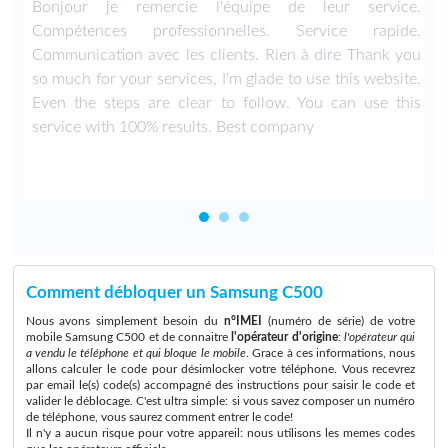
,
Bonjour je remercie l'équipe de leur service.
Compétences professionnelles. Service rapide.
Communication avec les clients. Rien à dire Thank you
so much for your services, I'm glade to use this website.
Even the steps are clear to follow. You can use this
service with 100% results. Best company
Comment débloquer un Samsung C500
Nous avons simplement besoin du
n°IMEI
(numéro de série) de votre
mobile Samsung C500 et de connaitre
l'opérateur d'origine
:
l'opérateur qui
a vendu le téléphone et qui bloque le mobile
. Grace à ces informations, nous
allons calculer le code pour désimlocker votre téléphone. Vous recevrez
par email le(s) code(s) accompagné des instructions pour saisir le code et
valider le déblocage. C'est ultra simple: si vous savez composer un numéro
de téléphone, vous saurez comment entrer le code!
Il n'y a aucun risque pour votre appareil: nous utilisons les memes codes