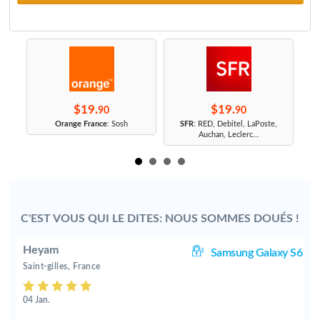
$19.
$19.
90
90
r
Orange France
: Sosh
SFR
: RED, Debitel, LaPoste,
Auchan, Leclerc...
C'EST VOUS QUI LE DITES: NOUS SOMMES DOUÉS !
Heyam
00
Samsung Galaxy S6
Saint-gilles, France
04 Jan.