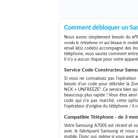
Comment débloquer un S
Nous avons simplement besoin du
n°
vendu le téléphone et qui bloque le mobil
email le(s) code(s) accompagné des ins
téléphone, vous saurez comment entrer
Il n'y a aucun risque pour votre apparei
Service Code Constructeur Samsu
Si vous ne connaissez pas l'opérateur 
besoin d'un code pour débrider la Zon
NCK + UNFREEZE". Ce service bien qu'un
beaucoup plus rapide ! Vous êtes ainsi
code qui n'a pas marché, cette optio
l'opérateur d'origine du téléphone / il n'
Compatible Téléphone - de 3 moi
Votre Samsung A700S est récent et sous
avec le fabriquant Samsung et nous o
mobile. Donc oui, même si vous avez 