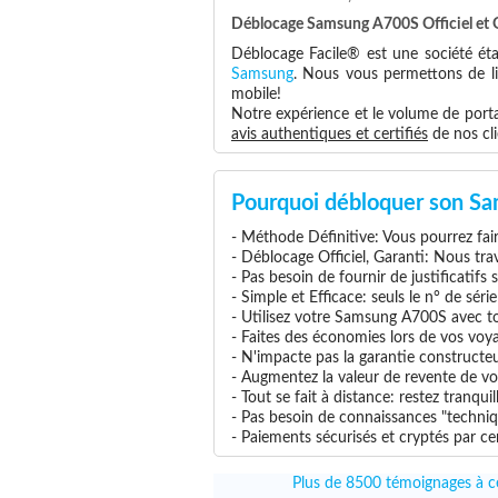
Déblocage Samsung A700S Officiel et 
Déblocage Facile® est une société éta
Samsung
. Nous vous permettons de lib
mobile!
Notre expérience et le volume de portab
avis authentiques et certifiés
de nos cli
Pourquoi débloquer son S
- Méthode Définitive: Vous pourrez faire
- Déblocage Officiel, Garanti: Nous tra
- Pas besoin de fournir de justificatifs
- Simple et Efficace: seuls le n° de séri
- Utilisez votre Samsung A700S avec tou
- Faites des économies lors de vos voya
- N'impacte pas la garantie construct
- Augmentez la valeur de revente de v
- Tout se fait à distance: restez tranq
- Pas besoin de connaissances "techniq
- Paiements sécurisés et cryptés par cer
Plus de 8500 témoignages à ce