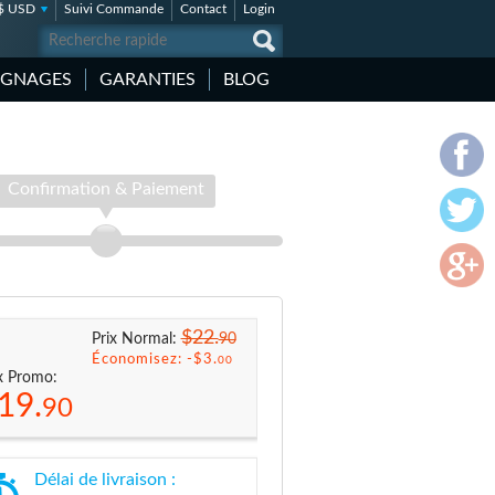
$ USD
Suivi Commande
Contact
Login
IGNAGES
GARANTIES
BLOG
Confirmation & Paiement
$22.
90
Prix Normal:
Économisez: -
$3.
00
x Promo:
19.
90
Délai de livraison :