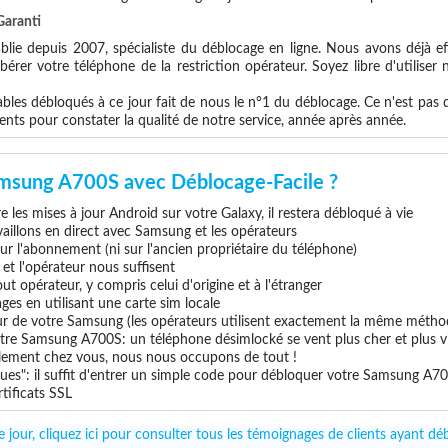
Garanti
blie depuis 2007, spécialiste du déblocage en ligne. Nous avons déjà ef
érer votre téléphone de la restriction opérateur. Soyez libre d'utiliser
les débloqués à ce jour fait de nous le n°1 du déblocage. Ce n'est pas que
ents pour constater la qualité de notre service, année après année.
amsung A700S avec Déblocage-Facile ?
 les mises à jour Android sur votre Galaxy, il restera débloqué à vie
vaillons en direct avec Samsung et les opérateurs
 sur l'abonnement (ni sur l'ancien propriétaire du téléphone)
e et l'opérateur nous suffisent
t opérateur, y compris celui d'origine et à l'étranger
ges en utilisant une carte sim locale
eur de votre Samsung (les opérateurs utilisent exactement la même métho
otre Samsung A700S: un téléphone désimlocké se vent plus cher et plus v
uillement chez vous, nous nous occupons de tout !
ues": il suffit d'entrer un simple code pour débloquer votre Samsung A7
tificats SSL
 jour, cliquez ici pour consulter tous les témoignages de clients ayant 