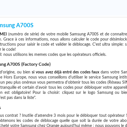
amsung A700S
IMEI
(numéro de série) de votre mobile Samsung A700S et de connaitr
e
. Grace à ces informations, nous allons calculer le code pour désimloc
tructions pour saisir le code et valider le déblocage. C'est ultra simpl
 le code!
l: nous utilisons les memes codes que les opérateurs officiels.
ng A700S (Factory Code)
d'origine, ou bien
si vous avez déjà entré des codes faux
dans votre Sam
e Hors Europe, nous vous conseillons d'utiliser le service Samsung in
 peu plus onéreux vous permettra d'obtenir tous les codes (Réseau SIM, 
 tranquille et certain d'avoir tous les codes pour débloquer votre appare
n est obligatoire! Pour la choisir: cliquez sur le logo Samsung ou bi
est pas dans la liste".
s
 contrat ? Inutile d'attendre 3 mois pour le débloquer tout opérateur !
btenons les codes de déblocage quelle que soit la durée de votre ab
acheté votre Samsung chez Orange aujourd'hui même : nous pouvons le d