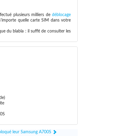
fectué plusieurs milliers de
déblocage
 n'importe quelle carte SIM dans votre
 du blabla : il suffit de consulter les
de)
ite
00S
débloqué leur Samsung A700S