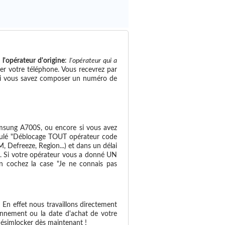
e
l'opérateur d'origine
:
l'opérateur qui a
ker votre téléphone. Vous recevrez par
e: si vous savez composer un numéro de
sung A700S, ou encore si vous avez
titulé "Déblocage TOUT opérateur code
Defreeze, Region...) et dans un délai
il. Si votre opérateur vous a donné UN
en cochez la case "Je ne connais pas
 En effet nous travaillons directement
onnement ou la date d'achat de votre
ésimlocker dès maintenant !