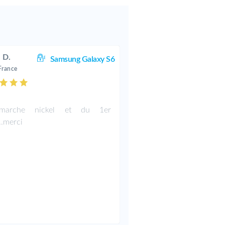
 D.
Samsung Galaxy S6
France
.
arche nickel et du 1er
..merci