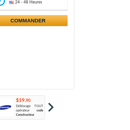
24 - 48 Heures
COMMANDER
$19.
$19.
$
90
90
Déblocage TOUT
Orange France
:
S
opérateur
code
Sosh
L
Constructeur
Le