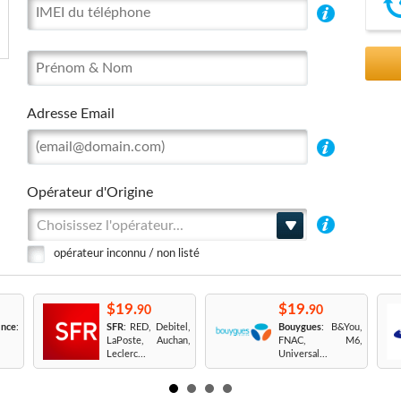
Adresse Email
Opérateur d'Origine
Choisissez l'opérateur...
opérateur inconnu / non listé
$19.
$19.
90
90
nce
:
SFR
: RED, Debitel,
Bouygues
: B&You,
LaPoste, Auchan,
FNAC, M6,
Leclerc...
Universal...