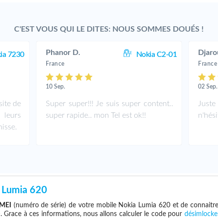
C'EST VOUS QUI LE DITES: NOUS SOMMES DOUÉS !
Phanor D.
Djaro
ia 7230
Nokia C2-01
France
France
10 Sep.
02 Sep.
site de
Super super!!! Je suis super content..
Juste
leurs
super rapide.. mon Tel est ok!!
n'hési
isse.
 Lumia 620
IMEI
(numéro de série) de votre mobile Nokia Lumia 620 et de connaitr
e
. Grace à ces informations, nous allons calculer le code pour
désimlocke