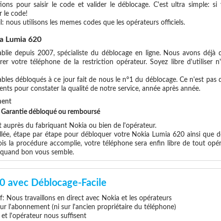
ions pour saisir le code et valider le déblocage. C'est ultra simple:
 le code!
l: nous utilisons les memes codes que les opérateurs officiels.
a Lumia 620
blie depuis 2007, spécialiste du déblocage en ligne. Nous avons déjà d
r votre téléphone de la restriction opérateur. Soyez libre d'utiliser 
les débloqués à ce jour fait de nous le n°1 du déblocage. Ce n'est pas que
ents pour constater la qualité de notre service, année après année.
ment
et Garantie débloqué ou remboursé
auprès du fabriquant Nokia ou bien de l'opérateur.
illée, étape par étape pour débloquer votre Nokia Lumia 620 ainsi que d
s la procédure accomplie, votre téléphone sera enfin libre de tout opér
x quand bon vous semble.
0 avec Déblocage-Facile
if: Nous travaillons en direct avec Nokia et les opérateurs
 sur l'abonnement (ni sur l'ancien propriétaire du téléphone)
e et l'opérateur nous suffisent