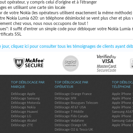
ut opérateur, y compris celui d'origine et à l'étranger
ges en utilisant une carte sim locale
ur de votre Nokia (les opérateurs utilisent exactement la même méthode)
tre Nokia Lumia 620: un téléphone désimlocké se vent plus cher et plus v
uillement chez vous, nous nous occupons de tout !
ues": il suffit d'entrer un simple code pour débloquer votre Nokia Lumia
tificats SSL
jour, cliquez ici pour consulter tous les témoignages de clients ayant d
TOP DÉBLOCAGE PAR
TOP DÉBLOCAGE PAR
TOP DÉBLOC
MARQUE
OPÉRATEUR
TÉLÉPHONE
Déblocage Apple
Déblocage Orange France
Apple iPhone 
Déblocage Samsung
Déblocage SFR
Apple iPhone 
Déblocage Motorola
Déblocage Bouygues Telecom
Apple iPhone 
Déblocage Nokia
Déblocage AT&T USA
Apple iPhone 
Déblocage Huawei
Déblocage T-Mobile
Samsung A16
Déblocage LG
Déblocage Fido Canada
Apple iPhone
Déblocage Alcatel
Déblocage Vodafone
Samsung Gala
Déblocage ZTE
Déblocage Orange UK
Apple iPhone 
Déblocage O2 & Tesco UK