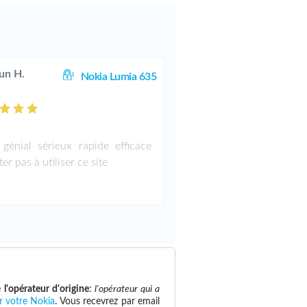
un H.
Nokia Lumia 635
 génial sérieux rapide efficace
ter pas à utiliser ce site
e
l'opérateur d'origine
:
l'opérateur qui a
r votre Nokia
. Vous recevrez par email