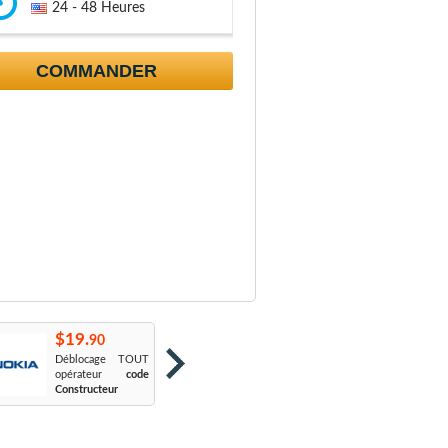
24 - 48 Heures
COMMANDER
$19.
$19.
$
90
90
Déblocage TOUT
Orange France
:
S
opérateur
code
Sosh
L
Constructeur
Le