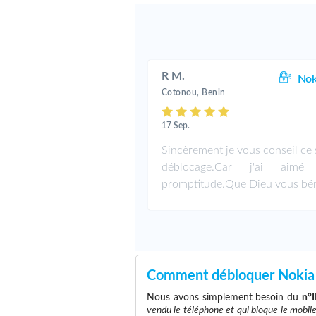
R M.
Nok
Cotonou, Benin
17 Sep.
Sincèrement je vous conseil ce 
déblocage.Car j'ai aimé 
promptitude.Que Dieu vous bén
Comment débloquer Nokia
Nous avons simplement besoin du
n°
vendu le téléphone et qui bloque le mobil