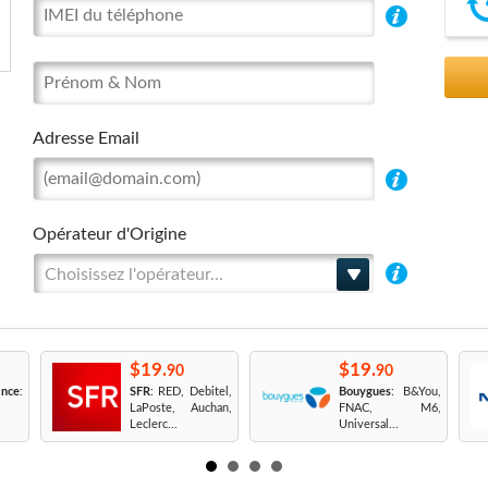
Adresse Email
Opérateur d'Origine
Choisissez l'opérateur...
$19.
$19.
90
90
nce
:
SFR
: RED, Debitel,
Bouygues
: B&You,
LaPoste, Auchan,
FNAC, M6,
Leclerc...
Universal...