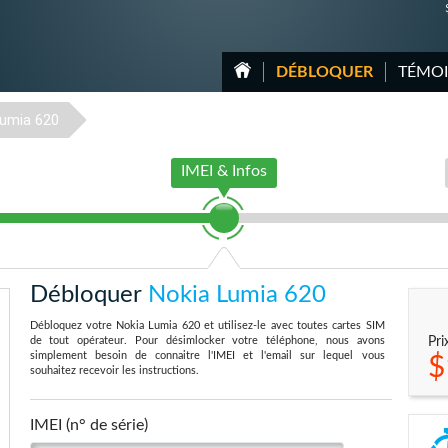
DÉBLOQUER
TÉMO
umia 620
IMEI & Infos
Débloquer
Nokia Lumia 620
Débloquez votre Nokia Lumia 620 et utilisez-le avec toutes cartes SIM
de tout opérateur. Pour désimlocker votre téléphone, nous avons
Pri
simplement besoin de connaitre l'IMEI et l'email sur lequel vous
$
souhaitez recevoir les instructions.
IMEI (n° de série)