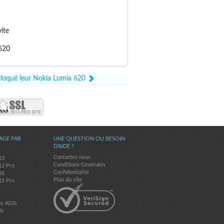
ite
 620
ébloqué leur Nokia Lumia 620
AGE PAR
UNE QUESTION OU BESOIN
D'AIDE ?
Contactez nous
13
Conditions Générales
12 Pro
Confidentialité
6S
Plan du site
11 Pro
7
xy A03s
Xr