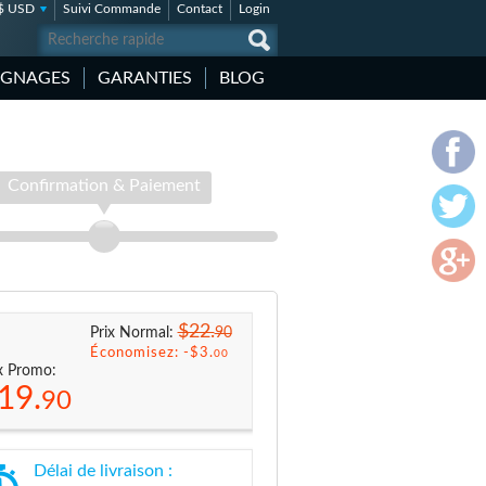
$ USD
Suivi Commande
Contact
Login
IGNAGES
GARANTIES
BLOG
Confirmation & Paiement
$22.
90
Prix Normal:
Économisez: -
$3.
00
x Promo:
19.
90
Délai de livraison :