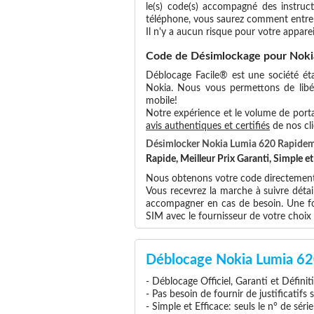
le(s) code(s) accompagné des instruct
téléphone, vous saurez comment entrer
Il n'y a aucun risque pour votre apparei
Code de Désimlockage pour Noki
Déblocage Facile® est une société éta
Nokia. Nous vous permettons de libére
mobile!
Notre expérience et le volume de portab
avis authentiques et certifiés
de nos cli
Désimlocker Nokia Lumia 620 Rapide
Rapide, Meilleur Prix Garanti, Simple 
Nous obtenons votre code directement 
Vous recevrez la marche à suivre déta
accompagner en cas de besoin. Une foi
SIM avec le fournisseur de votre choi
Déblocage Nokia Lumia 62
- Déblocage Officiel, Garanti et Définit
- Pas besoin de fournir de justificatifs
- Simple et Efficace: seuls le n° de séri