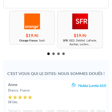
$19.
$19.
90
90
r
Orange France
: Sosh
SFR
: RED, Debitel, LaPoste,
Auchan, Leclerc...
C'EST VOUS QUI LE DITES: NOUS SOMMES DOUÉS !
Anne
25
Nokia Lumia 610
Drancy, France
08 Dec.
,
Service impeccable, code obtenu en moins de deux