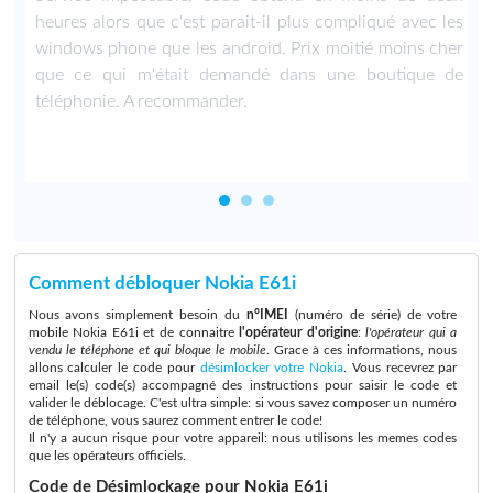
heures alors que c'est parait-il plus compliqué avec les
windows phone que les android. Prix moitié moins cher
que ce qui m'était demandé dans une boutique de
téléphonie. A recommander.
Comment débloquer Nokia E61i
Nous avons simplement besoin du
n°IMEI
(numéro de série) de votre
mobile Nokia E61i et de connaitre
l'opérateur d'origine
:
l'opérateur qui a
vendu le téléphone et qui bloque le mobile
. Grace à ces informations, nous
allons calculer le code pour
désimlocker votre Nokia
. Vous recevrez par
email le(s) code(s) accompagné des instructions pour saisir le code et
valider le déblocage. C'est ultra simple: si vous savez composer un numéro
de téléphone, vous saurez comment entrer le code!
Il n'y a aucun risque pour votre appareil: nous utilisons les memes codes
que les opérateurs officiels.
Code de Désimlockage pour Nokia E61i