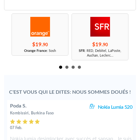
$19.
$19.
90
90
r
Orange France
: Sosh
SFR
: RED, Debitel, LaPoste,
Auchan, Leclerc...
C'EST VOUS QUI LE DITES: NOUS SOMMES DOUÉS !
Poda S.
20
Nokia Lumia 520
Kombissiri, Burkina Faso
07 Feb.
n
Nokia lumia desimlocker avec succès et sapsap . Je suis