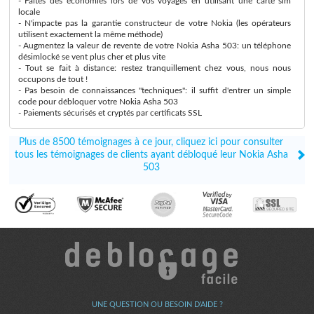
- Faites des économies lors de vos voyages en utilisant une carte sim
locale
- N'impacte pas la garantie constructeur de votre Nokia (les opérateurs
utilisent exactement la même méthode)
- Augmentez la valeur de revente de votre Nokia Asha 503: un téléphone
désimlocké se vent plus cher et plus vite
- Tout se fait à distance: restez tranquillement chez vous, nous nous
occupons de tout !
- Pas besoin de connaissances "techniques": il suffit d'entrer un simple
code pour débloquer votre Nokia Asha 503
- Paiements sécurisés et cryptés par certificats SSL
Plus de 8500 témoignages à ce jour, cliquez ici pour consulter
tous les témoignages de clients ayant débloqué leur Nokia Asha
503
UNE QUESTION OU BESOIN D'AIDE ?