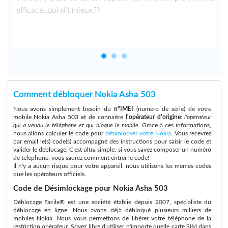
efficace..qui dit mieux??
Comment débloquer Nokia Asha 503
Nous avons simplement besoin du
n°IMEI
(numéro de série) de votre
mobile Nokia Asha 503 et de connaitre
l'opérateur d'origine
:
l'opérateur
qui a vendu le téléphone et qui bloque le mobile
. Grace à ces informations,
nous allons calculer le code pour
désimlocker votre Nokia
. Vous recevrez
par email le(s) code(s) accompagné des instructions pour saisir le code et
valider le déblocage. C'est ultra simple: si vous savez composer un numéro
de téléphone, vous saurez comment entrer le code!
Il n'y a aucun risque pour votre appareil: nous utilisons les memes codes
que les opérateurs officiels.
Code de Désimlockage pour Nokia Asha 503
Déblocage Facile® est une société établie depuis 2007, spécialiste du
déblocage en ligne. Nous avons déjà débloqué plusieurs milliers de
mobiles Nokia. Nous vous permettons de libérer votre téléphone de la
restriction opérateur. Soyez libre d'utiliser n'importe quelle carte SIM dans