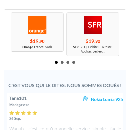
$19.
$19.
90
90
r
Orange France
: Sosh
SFR
: RED, Debitel, LaPoste,
Auchan, Leclerc...
C'EST VOUS QUI LE DITES: NOUS SOMMES DOUÉS !
Tana101
01
Nokia Lumia 925
Madagascar
26 Sep.
n
Waouh , c'est ce qu'on appelle service :simple , facile,