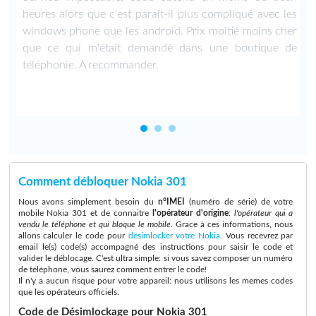
heures alors que c'est parait-il plus compliqué avec les
windows phone que les android. Prix moitié moins cher
que ce qui m'était demandé dans une boutique de
téléphonie. A recommander.
Comment débloquer Nokia 301
Nous avons simplement besoin du
n°IMEI
(numéro de série) de votre
mobile Nokia 301 et de connaitre
l'opérateur d'origine
:
l'opérateur qui a
vendu le téléphone et qui bloque le mobile
. Grace à ces informations, nous
allons calculer le code pour
désimlocker votre Nokia
. Vous recevrez par
email le(s) code(s) accompagné des instructions pour saisir le code et
valider le déblocage. C'est ultra simple: si vous savez composer un numéro
de téléphone, vous saurez comment entrer le code!
Il n'y a aucun risque pour votre appareil: nous utilisons les memes codes
que les opérateurs officiels.
Code de Désimlockage pour Nokia 301