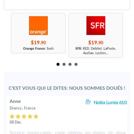
$19.
$19.
90
90
r
Orange France
: Sosh
SFR
: RED, Debitel, LaPoste,
Auchan, Leclerc...
C'EST VOUS QUI LE DITES: NOUS SOMMES DOUÉS !
Anne
25
Nokia Lumia 610
Drancy, France
08 Dec.
,
Service impeccable, code obtenu en moins de deux