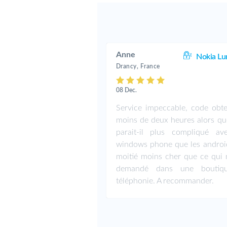
Anne
Nokia Lu
Drancy, France
08 Dec.
Service impeccable, code obt
moins de deux heures alors que
parait-il plus compliqué av
windows phone que les android
moitié moins cher que ce qui m
demandé dans une boutiq
téléphonie. A recommander.