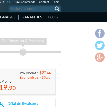
$ USD
Suivi Commande
Contact
Login
IGNAGES
GARANTIES
BLOG
Confirmation & Paiement
$22.
90
Prix Normal:
Économisez: -
$3.
00
x Promo:
19.
90
Délai de livraison :