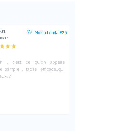
101
Nokia Lumia 925
scar
h , c'est ce qu'on appelle
e :simple , facile, efficace..qui
ieux??