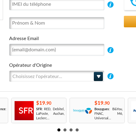
Adresse Email
Opérateur d'Origine
Choisissez l'opérateur...
$19.
$19.
90
90
nce
:
SFR
: RED, Debitel,
Bouygues
: B&You,
LaPoste, Auchan,
FNAC, M6,
Leclerc...
Universal...