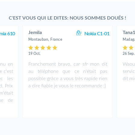
C'EST VOUS QUI LE DITES: NOUS SOMMES DOUÉS !
Jemila
Tana
mia 610
Nokia C1-01
Montauban, France
Madaga
19 Oct.
26 Sep.
enu en
Franchement bravo, car sfr mon dit
Waou
 c'est
au téléphone que ce n'était pas
servic
ec les
possible grâce a vous très rapide rien
dit m
. Prix
a dire fiable je vous le recommande :)
'était
ue de