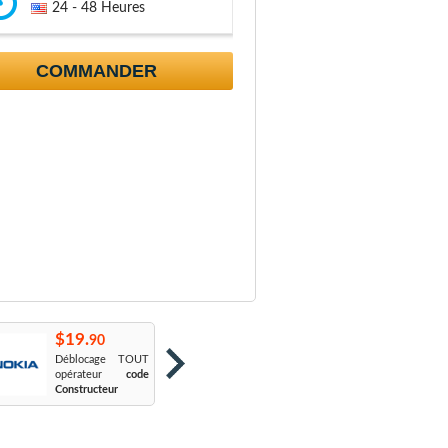
24 - 48 Heures
COMMANDER
$19.
$19.
$
90
90
Déblocage TOUT
Orange France
:
S
opérateur
code
Sosh
L
Constructeur
Le