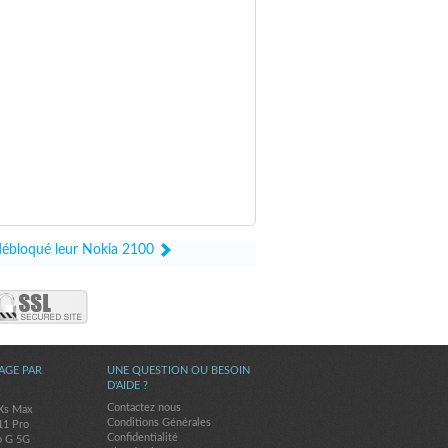
 débloqué leur Nokia 2100
AGE PAR
UNE QUESTION OU BESOIN
D'AIDE ?
Contactez nous
Xs Max
Conditions Générales
11 Pro
Confidentialité
o G 5G