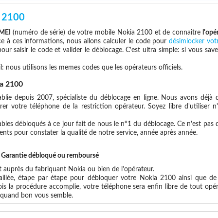
 2100
IMEI
(numéro de série) de votre mobile Nokia 2100 et de connaitre
l'opé
ce à ces informations, nous allons calculer le code pour
désimlocker vot
ur saisir le code et valider le déblocage. C'est ultra simple: si vous 
l: nous utilisons les memes codes que les opérateurs officiels.
a 2100
blie depuis 2007, spécialiste du déblocage en ligne. Nous avons déjà d
r votre téléphone de la restriction opérateur. Soyez libre d'utiliser 
les débloqués à ce jour fait de nous le n°1 du déblocage. Ce n'est pas que
ents pour constater la qualité de notre service, année après année.
et Garantie débloqué ou remboursé
auprès du fabriquant Nokia ou bien de l'opérateur.
aillée, étape par étape pour débloquer votre Nokia 2100 ainsi que de
s la procédure accomplie, votre téléphone sera enfin libre de tout opér
x quand bon vous semble.