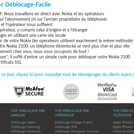
c Déblocage-Facile
if: Nous travaillons en direct avec Nokia et les opérateurs
 sur l'abonnement (ni sur l'ancien propriétaire du téléphone)
e et l'opérateur nous suffisent
érateur, y compris celui d'origine et à l'étranger
ges en utilisant une carte sim locale
ur de votre Nokia (les opérateurs utilisent exactement la même méthode)
tre Nokia 2100: un téléphone désimlocké se vent plus cher et plus vite
uillement chez vous, nous nous occupons de tout !
ues": il suffit d'entrer un simple code pour débloquer votre Nokia 2100
tificats SSL
ce jour, cliquez ici pour consulter tous les témoignages de clients ayant
TOP DÉBLOCAGE PAR
TOP DÉBLOCAGE PAR
TOP DÉBLOC
MARQUE
OPÉRATEUR
TÉLÉPHONE
Déblocage Apple
Déblocage Orange France
Apple iPhone 
Déblocage Samsung
Déblocage SFR
Apple iPhone 
Déblocage Motorola
Déblocage Bouygues Telecom
Motorola Mot