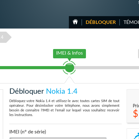
DÉBLOQUER
TÉMO
.4
IMEI & Infos
Débloquer
Nokia 1.4
Débloquez votre Nokia 1.4 et utilisez-le avec toutes cartes SIM de tout
opérateur. Pour désimlocker votre téléphone, nous avons simplement
Pri
besoin de connaitre l'IMEI et l'email sur lequel vous souhaitez recevoir
$
les instructions.
IMEI (n° de série)