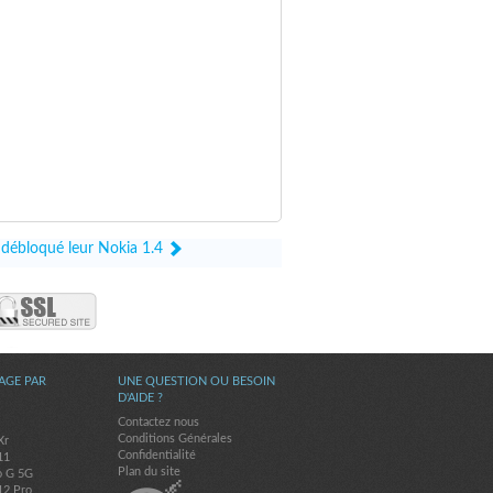
t débloqué leur Nokia 1.4
AGE PAR
UNE QUESTION OU BESOIN
D'AIDE ?
Contactez nous
Conditions Générales
Xr
Confidentialité
11
Plan du site
o G 5G
12 Pro