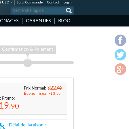
$ USD
Suivi Commande
Contact
Login
IGNAGES
GARANTIES
BLOG
Confirmation & Paiement
$22.
90
Prix Normal:
Économisez: -
$3.
00
x Promo:
19.
90
Délai de livraison :