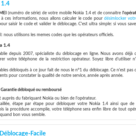
 1.4
IMEI
(numéro de série) de votre mobile Nokia 1.4 et de connaitre
l'opéra
 à ces informations, nous allons calculer le code pour
désimlocker vot
ur saisir le code et valider le déblocage. C'est ultra simple: si vous 
l: nous utilisons les memes codes que les opérateurs officiels.
a 1.4
blie depuis 2007, spécialiste du déblocage en ligne. Nous avons déjà d
r votre téléphone de la restriction opérateur. Soyez libre d'utiliser 
les débloqués à ce jour fait de nous le n°1 du déblocage. Ce n'est pas que
ents pour constater la qualité de notre service, année après année.
et Garantie débloqué ou remboursé
auprès du fabriquant Nokia ou bien de l'opérateur.
aillée, étape par étape pour débloquer votre Nokia 1.4 ainsi que de
s la procédure accomplie, votre téléphone sera enfin libre de tout opér
x quand bon vous semble.
Déblocage-Facile