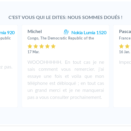
C'EST VOUS QUI LE DITES: NOUS SOMMES DOUÉS !
Michel
Pasca
mia 920
Nokia Lumia 1520
public
Congo, The Democratic Republic of the
France
17 Mar.
16 Jan.
WOOOHHHHH. En tout cas je ne
Impec
ez pas.
sais comment vous remercier. j'ai
essaye une fois et voila que mon
téléphone est débloqué ; en tout cas
un grand merci et je ne manquerai
pas a vous consulter prochainement.