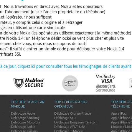
if: Nous travaillons en direct avec Nokia et les opérateurs
 sur l'abonnement (ni sur l'ancien propriétaire du téléphone)
e et l'opérateur nous suffisent
ateur, y compris celui d'origine et à l'étranger
ges en utilisant une carte sim locale
ur de votre Nokia (les opérateurs utilisent exactement la même méthode)
tre Nokia 1.4: un téléphone désimlocké se vent plus cher et plus vite
uillement chez vous, nous nous occupons de tout !
es": il suffit d'entrer un simple code pour débloquer votre Nokia 1.4
tificats SSL
 ce jour, cliquez ici pour consulter tous les témoignages de clients ayan
TOP DÉBLOCAGE PAR
TOP DÉBLOCAGE PAR
TOP DÉBLOC
MARQUE
OPÉRATEUR
TÉLÉPHONE
Déblocage Apple
Déblocage Orange France
Apple iPad
Déblocage Samsung
Déblocage SFR
Apple iPhone 
Déblocage Motorola
Déblocage Bouygues Telecom
Apple iPhone 
Déblocage Nokia
Déblocage AT&T USA
Motorola Mot
Déblocage Huawei
Déblocage T-Mobile
Apple iPhone 