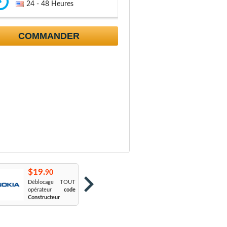
24 - 48 Heures
COMMANDER
$19.
$19.
$
90
90
Déblocage TOUT
Orange France
:
S
opérateur
code
Sosh
L
Constructeur
Le