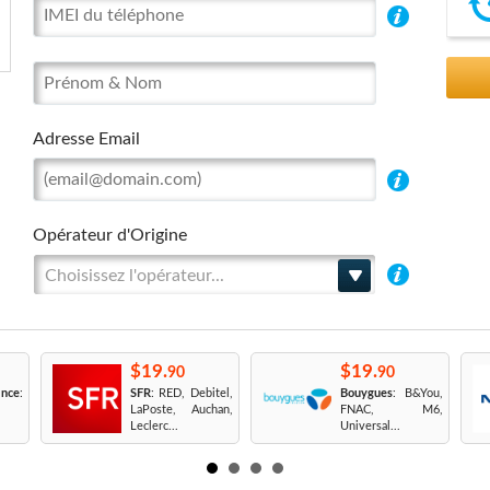
Adresse Email
Opérateur d'Origine
Choisissez l'opérateur...
$19.
$19.
90
90
nce
:
SFR
: RED, Debitel,
Bouygues
: B&You,
LaPoste, Auchan,
FNAC, M6,
Leclerc...
Universal...