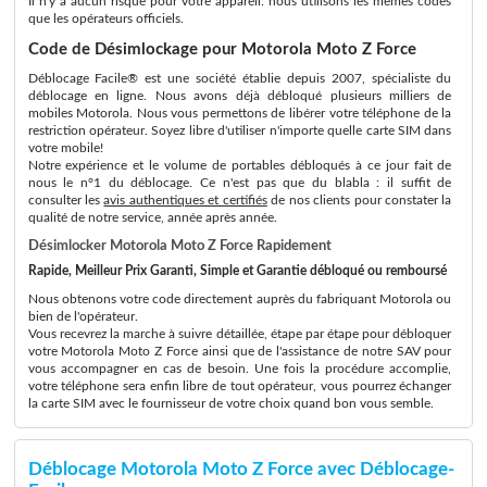
Il n'y a aucun risque pour votre appareil: nous utilisons les memes codes
que les opérateurs officiels.
Code de Désimlockage pour Motorola Moto Z Force
Déblocage Facile® est une société établie depuis 2007, spécialiste du
déblocage en ligne. Nous avons déjà débloqué plusieurs milliers de
mobiles Motorola. Nous vous permettons de libérer votre téléphone de la
restriction opérateur. Soyez libre d'utiliser n'importe quelle carte SIM dans
votre mobile!
Notre expérience et le volume de portables débloqués à ce jour fait de
nous le n°1 du déblocage. Ce n'est pas que du blabla : il suffit de
consulter les
avis authentiques et certifiés
de nos clients pour constater la
qualité de notre service, année après année.
Désimlocker Motorola Moto Z Force Rapidement
Rapide, Meilleur Prix Garanti, Simple et Garantie débloqué ou remboursé
Nous obtenons votre code directement auprès du fabriquant Motorola ou
bien de l'opérateur.
Vous recevrez la marche à suivre détaillée, étape par étape pour débloquer
votre Motorola Moto Z Force ainsi que de l'assistance de notre SAV pour
vous accompagner en cas de besoin. Une fois la procédure accomplie,
votre téléphone sera enfin libre de tout opérateur, vous pourrez échanger
la carte SIM avec le fournisseur de votre choix quand bon vous semble.
Déblocage Motorola Moto Z Force avec Déblocage-