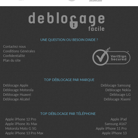
UNE QUESTION OU BESOIN D'AIDE ?
Contactez nous
Conditions Générales
Confidentialité
Plan du site
TOP DÉBLOCAGE PAR MARQUE
Déblocage Apple
Déblocage Samsung
Déblocage Motorola
Déblocage Nokia
Déblocage Huawei
Déblocage LG
Déblocage Alcatel
Déblocage Xiaomi
TOP DÉBLOCAGE PAR TÉLÉPHONE
Apple iPhone 12 Pro
Apple iPad
Apple iPhone Xs Max
Samsung A167
Motorola Moto G 5G
Apple iPhone 11 Pro
Apple iPhone 13 Pro Max
Apple iPhone 13