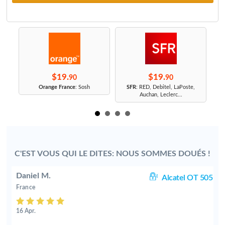
$19.
$19.
90
90
r
Orange France
: Sosh
SFR
: RED, Debitel, LaPoste,
Auchan, Leclerc...
C'EST VOUS QUI LE DITES: NOUS SOMMES DOUÉS !
Daniel M.
10
Alcatel OT 505
France
16 Apr.