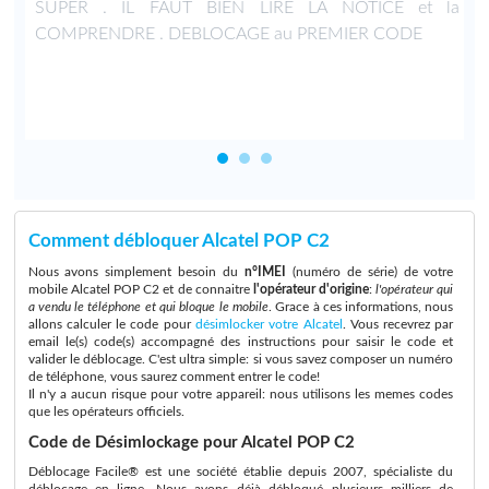
n
SUPER . IL FAUT BIEN LIRE LA NOTICE et la
4
COMPRENDRE . DEBLOCAGE au PREMIER CODE
Comment débloquer Alcatel POP C2
Nous avons simplement besoin du
n°IMEI
(numéro de série) de votre
mobile Alcatel POP C2 et de connaitre
l'opérateur d'origine
:
l'opérateur qui
a vendu le téléphone et qui bloque le mobile
. Grace à ces informations, nous
allons calculer le code pour
désimlocker votre Alcatel
. Vous recevrez par
email le(s) code(s) accompagné des instructions pour saisir le code et
valider le déblocage. C'est ultra simple: si vous savez composer un numéro
de téléphone, vous saurez comment entrer le code!
Il n'y a aucun risque pour votre appareil: nous utilisons les memes codes
que les opérateurs officiels.
Code de Désimlockage pour Alcatel POP C2
Déblocage Facile® est une société établie depuis 2007, spécialiste du
déblocage en ligne. Nous avons déjà débloqué plusieurs milliers de