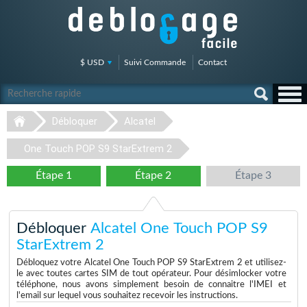
$ USD
Suivi Commande
Contact
Débloquer
Alcatel
One Touch POP S9 StarExtrem 2
Étape 1
Étape 2
Étape 3
Débloquer
Alcatel One Touch POP S9
StarExtrem 2
Débloquez votre Alcatel One Touch POP S9 StarExtrem 2 et utilisez-
le avec toutes cartes SIM de tout opérateur. Pour désimlocker votre
téléphone, nous avons simplement besoin de connaitre l'IMEI et
l'email sur lequel vous souhaitez recevoir les instructions.