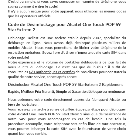
C'est ultra simple: si vous savez composer un numéro de téléphone, vous
saurez comment entrer le code!
Il n'y a aucun risque pour votre appareil: nous utilisons les memes codes
que les opérateurs officiels.
Code de Désimlockage pour Alcatel One Touch POP S9
StarExtrem 2
Déblocage Facile® est une société établie depuis 2007, spécialiste du
déblocage en ligne. Nous avons déjà débloqué plusieurs milliers de
mobiles Alcatel. Nous vous permettons de libérer votre téléphone de la
restriction opérateur. Soyez libre d'utiliser n'importe quelle carte SIM dans
votre mobile!
Notre expérience et le volume de portables débloqués à ce jour fait de
nous le n°1 du déblocage. Ce n'est pas que du blabla : il suffit de
consulter les
avis authentiques et certifiés
de nos clients pour constater la
qualité de notre service, année après année.
Désimlocker Alcatel One Touch POP S9 StarExtrem 2 Rapidement
Rapide, Meilleur Prix Garanti, Simple et Garantie débloqué ou remboursé
Nous obtenons votre code directement auprès du fabriquant Alcatel ou
bien de l'opérateur.
Vous recevrez la marche à suivre détaillée, étape par étape pour débloquer
votre Alcatel One Touch POP S9 StarExtrem 2 ainsi que de l'assistance de
notre SAV pour vous accompagner en cas de besoin. Une fois la
procédure accomplie, votre téléphone sera enfin libre de tout opérateur,
vous pourrez échanger la carte SIM avec le fournisseur de votre choix
quand bon vous semble.