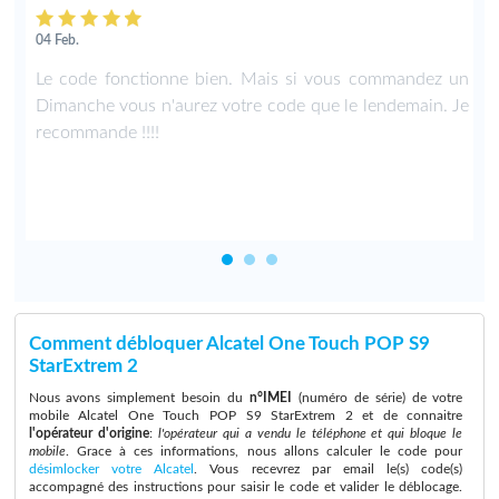
04 Feb.
n
Le code fonctionne bien. Mais si vous commandez un
e
Dimanche vous n'aurez votre code que le lendemain. Je
t
recommande !!!!
Comment débloquer Alcatel One Touch POP S9
StarExtrem 2
Nous avons simplement besoin du
n°IMEI
(numéro de série) de votre
mobile Alcatel One Touch POP S9 StarExtrem 2 et de connaitre
l'opérateur d'origine
:
l'opérateur qui a vendu le téléphone et qui bloque le
mobile
. Grace à ces informations, nous allons calculer le code pour
désimlocker votre Alcatel
. Vous recevrez par email le(s) code(s)
accompagné des instructions pour saisir le code et valider le déblocage.