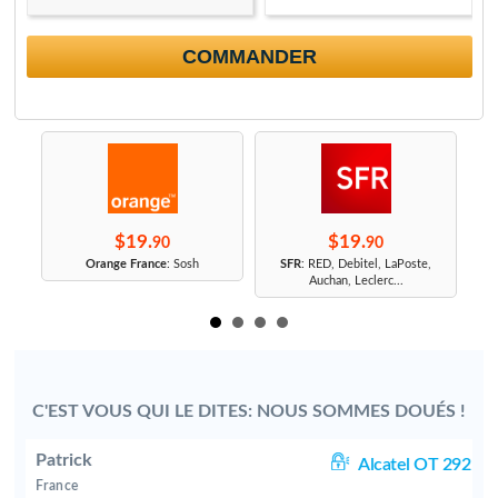
COMMANDER
$19.
$19.
90
90
r
Orange France
: Sosh
SFR
: RED, Debitel, LaPoste,
Auchan, Leclerc...
C'EST VOUS QUI LE DITES: NOUS SOMMES DOUÉS !
Patrick
OM
Alcatel OT 292
France