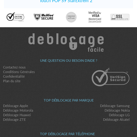
Touch POP S9 StarExtrem 2
UNE QUESTION OU BESOIN D'AIDE ?
Contactez nous
Conditions Générales
Confidentialité
Plan du site
TOP DÉBLOCAGE PAR MARQUE
Déblocage Apple
Déblocage Samsung
Déblocage Motorola
Déblocage Nokia
Déblocage Huawei
Déblocage LG
Déblocage ZTE
Déblocage Alcatel
TOP DÉBLOCAGE PAR TÉLÉPHONE