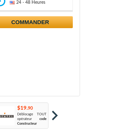
24 - 48 Heures
COMMANDER
$19.
$19.
$
90
90
Déblocage TOUT
Orange France
:
S
opérateur
code
Sosh
L
Constructeur
Le