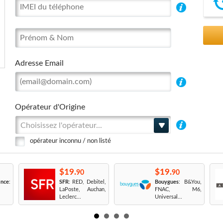
Adresse Email
Opérateur d'Origine
Choisissez l'opérateur...
opérateur inconnu / non listé
$19.
$19.
90
90
nce
:
SFR
: RED, Debitel,
Bouygues
: B&You,
LaPoste, Auchan,
FNAC, M6,
Leclerc...
Universal...