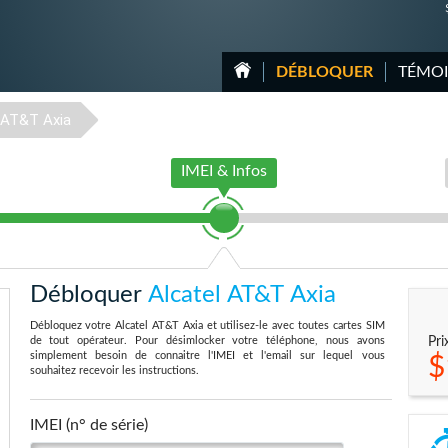
DÉBLOQUER
TÉMO
AT&T Axia
IMEI & Infos
Débloquer
Alcatel AT&T Axia
Débloquez votre Alcatel AT&T Axia et utilisez-le avec toutes cartes SIM
de tout opérateur. Pour désimlocker votre téléphone, nous avons
Pri
simplement besoin de connaitre l'IMEI et l'email sur lequel vous
$
souhaitez recevoir les instructions.
IMEI (n° de série)