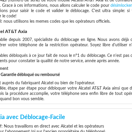
IMEI
(numéro de série) de votre mobile Alcatel AT&T Axia et de connait
. Grace à ces informations, nous allons calculer le code pour
désimlocker
ions pour saisir le code et valider le déblocage. C'est ultra simple:
 le code!
l: nous utilisons les memes codes que les opérateurs officiels.
el AT&T Axia
blie depuis 2007, spécialiste du déblocage en ligne. Nous avons déjà d
er votre téléphone de la restriction opérateur. Soyez libre d'utiliser 
les débloqués à ce jour fait de nous le n°1 du déblocage. Ce n'est pas que
ents pour constater la qualité de notre service, année après année.
ement
et Garantie débloqué ou remboursé
uprès du fabriquant Alcatel ou bien de l'opérateur.
llée, étape par étape pour débloquer votre Alcatel AT&T Axia ainsi que 
s la procédure accomplie, votre téléphone sera enfin libre de tout opér
x quand bon vous semble.
ia avec Déblocage-Facile
if: Nous travaillons en direct avec Alcatel et les opérateurs
 sur l'abonnement (ni sur l'ancien propriétaire du téléphone)