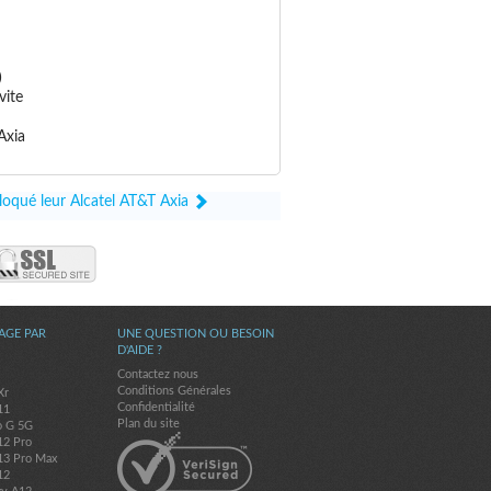
)
vite
Axia
bloqué leur Alcatel AT&T Axia
AGE PAR
UNE QUESTION OU BESOIN
D'AIDE ?
Contactez nous
Conditions Générales
Xr
Confidentialité
11
Plan du site
o G 5G
12 Pro
13 Pro Max
12