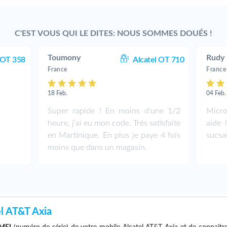
C'EST VOUS QUI LE DITES: NOUS SOMMES DOUÉS !
Toumony
Rudy
 OT 358
Alcatel OT 710
France
France
18 Feb.
04 Feb.
Super rapide ! En moins d'une 1/2
Micro
heure, j'ai eu mon code. Très satisfaite
aide 
en Martinique. En plus je paye 4 fois
sucsa
moins que dans un magasin.
l AT&T Axia