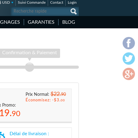
$ USD
Suivi Commande
Contact
Login
IGNAGES
GARANTIES
BLOG
Confirmation & Paiement
$22.
90
Prix Normal:
Économisez: -
$3.
00
x Promo:
19.
90
Délai de livraison :