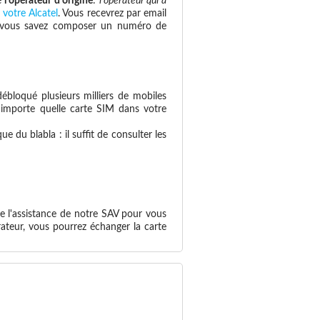
re
l'opérateur d'origine
:
l'opérateur qui a
 votre Alcatel
. Vous recevrez par email
 si vous savez composer un numéro de
ébloqué plusieurs milliers de mobiles
n'importe quelle carte SIM dans votre
 du blabla : il suffit de consulter les
de l'assistance de notre SAV pour vous
ateur, vous pourrez échanger la carte