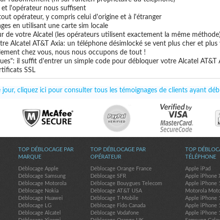
e et l'opérateur nous suffisent
tout opérateur, y compris celui d'origine et à l'étranger
ges en utilisant une carte sim locale
ur de votre Alcatel (les opérateurs utilisent exactement la même méthode
tre Alcatel AT&T Axia: un téléphone désimlocké se vent plus cher et plus 
uillement chez vous, nous nous occupons de tout !
es": il suffit d'entrer un simple code pour débloquer votre Alcatel AT&T 
tificats SSL
jour, cliquez ici pour consulter tous les témoignages de clients ayant dé
TOP DÉBLOCAGE PAR
TOP DÉBLOCAGE PAR
TOP DÉBLOC
MARQUE
OPÉRATEUR
TÉLÉPHONE
Déblocage Apple
Déblocage Orange France
Apple iPad
Déblocage Samsung
Déblocage SFR
Apple iPhone 
Déblocage Motorola
Déblocage Bouygues Telecom
Apple iPhone 
Déblocage Nokia
Déblocage AT&T USA
Motorola Mot
Déblocage Huawei
Déblocage T-Mobile
Apple iPhone 
Déblocage LG
Déblocage Fido Canada
Apple iPhone 
Déblocage Alcatel
Déblocage Vodafone
Apple iPhone 