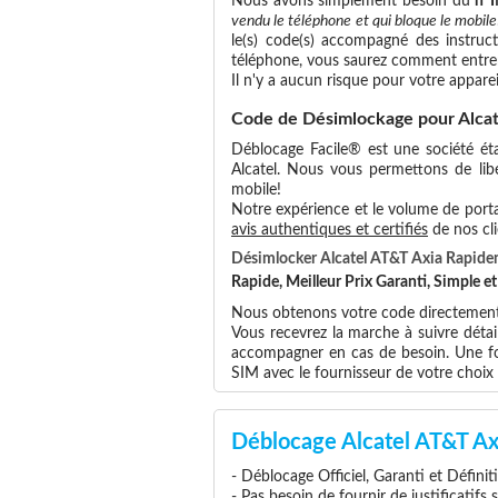
Nous avons simplement besoin du
n°
vendu le téléphone et qui bloque le mobile
le(s) code(s) accompagné des instruct
téléphone, vous saurez comment entrer
Il n'y a aucun risque pour votre apparei
Code de Désimlockage pour Alcat
Déblocage Facile® est une société éta
Alcatel. Nous vous permettons de libér
mobile!
Notre expérience et le volume de portab
avis authentiques et certifiés
de nos cli
Désimlocker Alcatel AT&T Axia Rapid
Rapide, Meilleur Prix Garanti, Simple 
Nous obtenons votre code directement a
Vous recevrez la marche à suivre détai
accompagner en cas de besoin. Une foi
SIM avec le fournisseur de votre choi
Déblocage Alcatel AT&T Ax
- Déblocage Officiel, Garanti et Définit
- Pas besoin de fournir de justificatifs