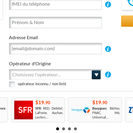
Adresse Email
Opérateur d'Origine
Choisissez l'opérateur...
opérateur inconnu / non listé
$19.
$19.
90
90
nce
:
SFR
: RED, Debitel,
Bouygues
: B&You,
LaPoste, Auchan,
FNAC, M6,
Leclerc...
Universal...