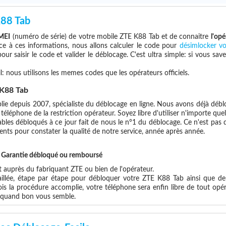
88 Tab
MEI
(numéro de série) de votre mobile ZTE K88 Tab et de connaitre
l'opé
ce à ces informations, nous allons calculer le code pour
désimlocker v
ur saisir le code et valider le déblocage. C'est ultra simple: si vous 
l: nous utilisons les memes codes que les opérateurs officiels.
K88 Tab
lie depuis 2007, spécialiste du déblocage en ligne. Nous avons déjà déblo
éléphone de la restriction opérateur. Soyez libre d'utiliser n'importe que
les débloqués à ce jour fait de nous le n°1 du déblocage. Ce n'est pas que
ents pour constater la qualité de notre service, année après année.
et Garantie débloqué ou remboursé
auprès du fabriquant ZTE ou bien de l'opérateur.
aillée, étape par étape pour débloquer votre ZTE K88 Tab ainsi que de
s la procédure accomplie, votre téléphone sera enfin libre de tout opér
x quand bon vous semble.