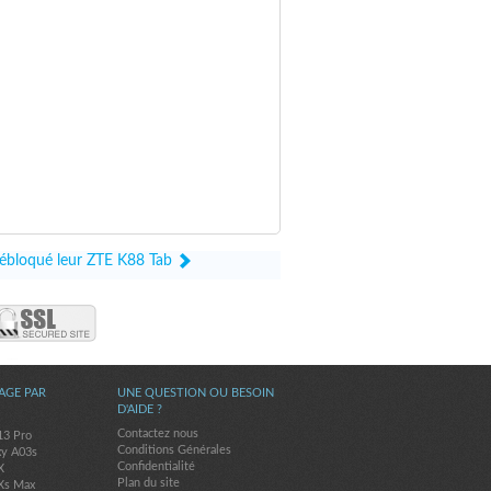
 débloqué leur ZTE K88 Tab
AGE PAR
UNE QUESTION OU BESOIN
D'AIDE ?
Contactez nous
13 Pro
Conditions Générales
xy A03s
Confidentialité
X
Plan du site
Xs Max