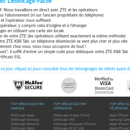
ec Déblocage-Facile
if: Nous travaillons en direct avec ZTE et les opérateurs
 sur l'abonnement (ni sur l'ancien propriétaire du téléphone)
e et l'opérateur nous suffisent
pérateur, y compris celui d'origine et à l'étranger
ges en utilisant une carte sim locale
ur de votre ZTE (les opérateurs utilisent exactement la même méthode)
tre ZTE K88 Tab: un téléphone désimlocké se vent plus cher et plus vite
uillement chez vous, nous nous occupons de tout !
ues": il suffit d'entrer un simple code pour débloquer votre ZTE K88 Tab
tificats SSL
e jour, cliquez ici pour consulter tous les témoignages de clients ayant
TOP DÉBLOCAGE PAR
TOP DÉBLOCAGE PAR
TOP DÉBLOC
MARQUE
OPÉRATEUR
TÉLÉPHONE
Déblocage Apple
Déblocage Orange France
Apple iPhone 
Déblocage Samsung
Déblocage SFR
Samsung Gala
Déblocage Motorola
Déblocage Bouygues Telecom
Apple iPhone 
Déblocage Nokia
Déblocage AT&T USA
Apple iPhone 