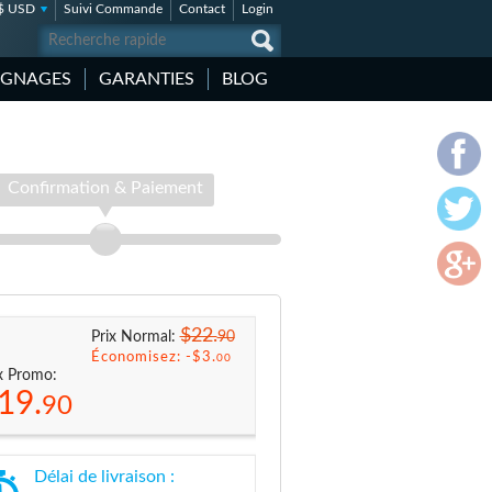
$ USD
Suivi Commande
Contact
Login
IGNAGES
GARANTIES
BLOG
Confirmation & Paiement
$22.
90
Prix Normal:
Économisez: -
$3.
00
x Promo:
19.
90
Délai de livraison :