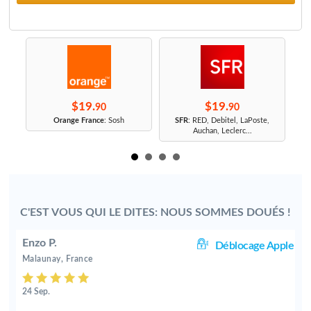
$19.
$19.
90
90
r
Orange France
: Sosh
SFR
: RED, Debitel, LaPoste,
Auchan, Leclerc...
C'EST VOUS QUI LE DITES: NOUS SOMMES DOUÉS !
Enzo P.
le
Déblocage Apple
Malaunay, France
24 Sep.