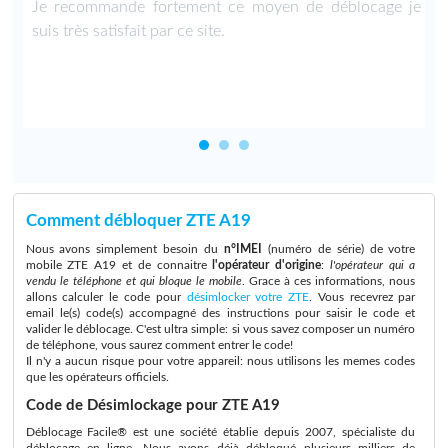
s
Je recommande fortement ce moyen de déblocage je
t
suis très satisfait par ce site.
Comment débloquer ZTE A19
Nous avons simplement besoin du
n°IMEI
(numéro de série) de votre
mobile ZTE A19 et de connaitre
l'opérateur d'origine
:
l'opérateur qui a
vendu le téléphone et qui bloque le mobile
. Grace à ces informations, nous
allons calculer le code pour
désimlocker votre ZTE
. Vous recevrez par
email le(s) code(s) accompagné des instructions pour saisir le code et
valider le déblocage. C'est ultra simple: si vous savez composer un numéro
de téléphone, vous saurez comment entrer le code!
Il n'y a aucun risque pour votre appareil: nous utilisons les memes codes
que les opérateurs officiels.
Code de Désimlockage pour ZTE A19
Déblocage Facile® est une société établie depuis 2007, spécialiste du
déblocage en ligne. Nous avons déjà débloqué plusieurs milliers de