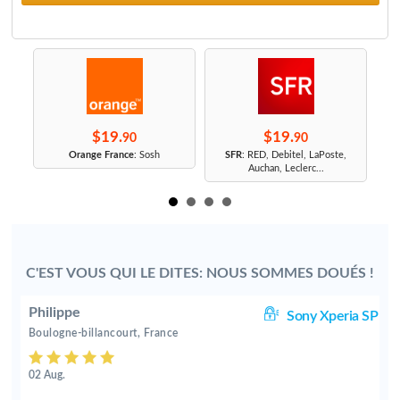
$19.
$19.
90
90
r
Orange France
: Sosh
SFR
: RED, Debitel, LaPoste,
Auchan, Leclerc...
C'EST VOUS QUI LE DITES: NOUS SOMMES DOUÉS !
Philippe
Z3
Sony Xperia SP
Boulogne-billancourt, France
02 Aug.