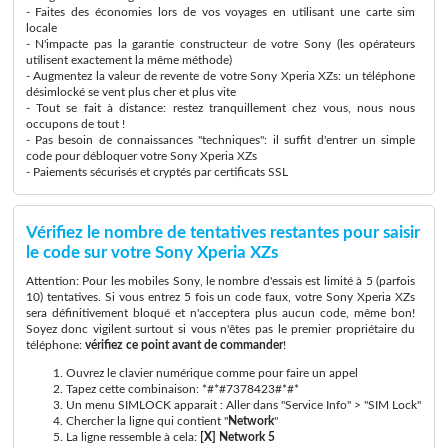
- Faites des économies lors de vos voyages en utilisant une carte sim
locale
- N'impacte pas la garantie constructeur de votre Sony (les opérateurs
utilisent exactement la même méthode)
- Augmentez la valeur de revente de votre Sony Xperia XZs: un téléphone
désimlocké se vent plus cher et plus vite
- Tout se fait à distance: restez tranquillement chez vous, nous nous
occupons de tout !
- Pas besoin de connaissances "techniques": il suffit d'entrer un simple
code pour débloquer votre Sony Xperia XZs
- Paiements sécurisés et cryptés par certificats SSL
Vérifiez le nombre de tentatives restantes pour saisir
le code sur votre Sony Xperia XZs
Attention: Pour les mobiles Sony, le nombre d'essais est limité à 5 (parfois
10) tentatives. Si vous entrez 5 fois un code faux, votre Sony Xperia XZs
sera définitivement bloqué et n'acceptera plus aucun code, même bon!
Soyez donc vigilent surtout si vous n'êtes pas le premier propriétaire du
téléphone:
vérifiez ce point avant de commander
!
Ouvrez le clavier numérique comme pour faire un appel
Tapez cette combinaison: *#*#7378423#*#*
Un menu SIMLOCK apparait : Aller dans "Service Info" > "SIM Lock"
Chercher la ligne qui contient "
Network
"
La ligne ressemble à cela:
[X] Network 5