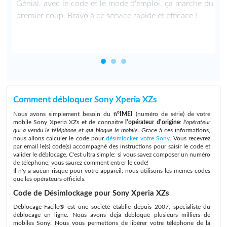
Génial, avec le code et le mode d'emploi, ça marche du
premier coup. Bravo à ce service rapide et efficace !
Comment débloquer Sony Xperia XZs
Nous avons simplement besoin du
n°IMEI
(numéro de série) de votre
mobile Sony Xperia XZs et de connaitre
l'opérateur d'origine
:
l'opérateur
qui a vendu le téléphone et qui bloque le mobile
. Grace à ces informations,
nous allons calculer le code pour
désimlocker votre Sony
. Vous recevrez
par email le(s) code(s) accompagné des instructions pour saisir le code et
valider le déblocage. C'est ultra simple: si vous savez composer un numéro
de téléphone, vous saurez comment entrer le code!
Il n'y a aucun risque pour votre appareil: nous utilisons les memes codes
que les opérateurs officiels.
Code de Désimlockage pour Sony Xperia XZs
Déblocage Facile® est une société établie depuis 2007, spécialiste du
déblocage en ligne. Nous avons déjà débloqué plusieurs milliers de
mobiles Sony. Nous vous permettons de libérer votre téléphone de la