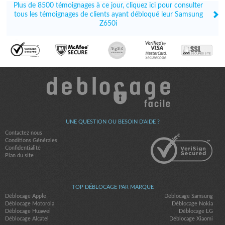
Plus de 8500 témoignages à ce jour, cliquez ici pour consulter
tous les témoignages de clients ayant débloqué leur Samsung
Z650i
UNE QUESTION OU BESOIN D'AIDE ?
Contactez nous
Conditions Générales
Confidentialité
Plan du site
TOP DÉBLOCAGE PAR MARQUE
Déblocage Apple
Déblocage Samsung
Déblocage Motorola
Déblocage Nokia
Déblocage Huawei
Déblocage LG
Déblocage Alcatel
Déblocage Xiaomi