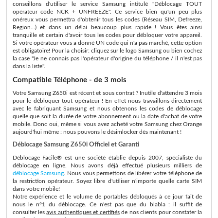
conseillons d'utiliser le service Samsung intitulé "Déblocage TOUT
opérateur code NCK + UNFREEZE". Ce service bien qu'un peu plus
onéreux vous permettra d'obtenir tous les codes (Réseau SIM, Defreeze,
Region...) et dans un délai beaucoup plus rapide ! Vous êtes ainsi
tranquille et certain d'avoir tous les codes pour débloquer votre appareil.
Si votre opérateur vous a donné UN code qui n'a pas marché, cette option
est obligatoire! Pour la choisir: cliquez sur le logo Samsung ou bien cochez
la case "Je ne connais pas l'opérateur d'origine du téléphone / il n'est pas
dans la liste".
Compatible Téléphone - de 3 mois
Votre Samsung Z650i est récent et sous contrat ? Inutile d'attendre 3 mois
pour le débloquer tout opérateur ! En effet nous travaillons directement
avec le fabriquant Samsung et nous obtenons les codes de déblocage
quelle que soit la durée de votre abonnement ou la date d'achat de votre
mobile. Donc oui, même si vous avez acheté votre Samsung chez Orange
aujourd'hui même : nous pouvons le désimlocker dès maintenant !
Déblocage Samsung Z650i Officiel et Garanti
Déblocage Facile® est une société établie depuis 2007, spécialiste du
déblocage en ligne. Nous avons déjà effectué plusieurs milliers de
déblocage Samsung
. Nous vous permettons de libérer votre téléphone de
la restriction opérateur. Soyez libre d'utiliser n'importe quelle carte SIM
dans votre mobile!
Notre expérience et le volume de portables débloqués à ce jour fait de
nous le n°1 du déblocage. Ce n'est pas que du blabla : il suffit de
consulter les
avis authentiques et certifiés
de nos clients pour constater la