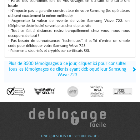
- Faites des économies lors de vos voyages en utilisant une carte sim
locale
- N'impacte pas la garantie constructeur de votre Samsung (les opérateurs
utilisent exactement la même méthode)
- Augmentez la valeur de revente de votre Samsung Wave 723: un
téléphone désimlocké se vent plus cher et plus vite
- Tout se fait à distance: restez tranquillement chez vous, nous nous
occupons de tout !
- Pas besoin de connaissances "techniques": il suffit d'entrer un simple
code pour débloquer votre Samsung Wave 723
- Paiements sécurisés et cryptés par certificats SSL
Plus de 8500 témoignages à ce jour, cliquez ici pour consulter
tous les témoignages de clients ayant débloqué leur Samsung
Wave 723
UNE QUESTION OU BESOIN D'AIDE ?