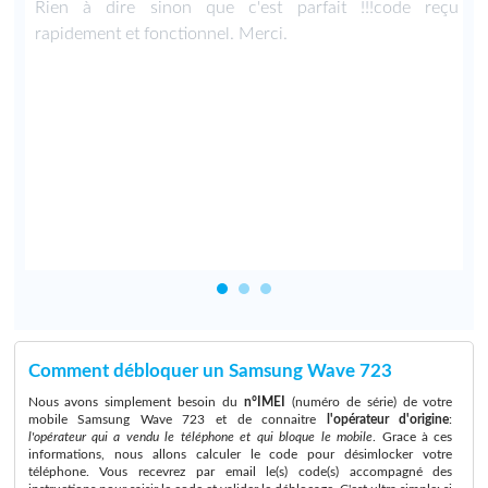
e
Rien à dire sinon que c'est parfait !!!code reçu
t
rapidement et fonctionnel. Merci.
e
Comment débloquer un Samsung Wave 723
Nous avons simplement besoin du
n°IMEI
(numéro de série) de votre
mobile Samsung Wave 723 et de connaitre
l'opérateur d'origine
:
l'opérateur qui a vendu le téléphone et qui bloque le mobile
. Grace à ces
informations, nous allons calculer le code pour désimlocker votre
téléphone. Vous recevrez par email le(s) code(s) accompagné des