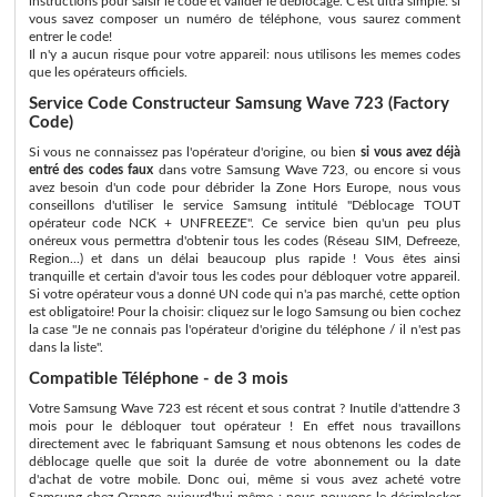
instructions pour saisir le code et valider le déblocage. C'est ultra simple: si
vous savez composer un numéro de téléphone, vous saurez comment
entrer le code!
Il n'y a aucun risque pour votre appareil: nous utilisons les memes codes
que les opérateurs officiels.
Service Code Constructeur Samsung Wave 723 (Factory
Code)
Si vous ne connaissez pas l'opérateur d'origine, ou bien
si vous avez déjà
entré des codes faux
dans votre Samsung Wave 723, ou encore si vous
avez besoin d'un code pour débrider la Zone Hors Europe, nous vous
conseillons d'utiliser le service Samsung intitulé "Déblocage TOUT
opérateur code NCK + UNFREEZE". Ce service bien qu'un peu plus
onéreux vous permettra d'obtenir tous les codes (Réseau SIM, Defreeze,
Region...) et dans un délai beaucoup plus rapide ! Vous êtes ainsi
tranquille et certain d'avoir tous les codes pour débloquer votre appareil.
Si votre opérateur vous a donné UN code qui n'a pas marché, cette option
est obligatoire! Pour la choisir: cliquez sur le logo Samsung ou bien cochez
la case "Je ne connais pas l'opérateur d'origine du téléphone / il n'est pas
dans la liste".
Compatible Téléphone - de 3 mois
Votre Samsung Wave 723 est récent et sous contrat ? Inutile d'attendre 3
mois pour le débloquer tout opérateur ! En effet nous travaillons
directement avec le fabriquant Samsung et nous obtenons les codes de
déblocage quelle que soit la durée de votre abonnement ou la date
d'achat de votre mobile. Donc oui, même si vous avez acheté votre
Samsung chez Orange aujourd'hui même : nous pouvons le désimlocker