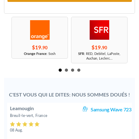
$19.
$19.
90
90
r
Orange France
: Sosh
SFR
: RED, Debitel, LaPoste,
Auchan, Leclerc...
C'EST VOUS QUI LE DITES: NOUS SOMMES DOUÉS !
Leamougin
23
Samsung Wave 723
Breuil-le-vert, France
08 Aug.