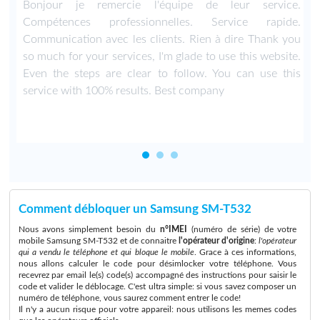
,
Bonjour je remercie l'équipe de leur service.
Compétences professionnelles. Service rapide.
Communication avec les clients. Rien à dire Thank you
so much for your services, I'm glade to use this website.
Even the steps are clear to follow. You can use this
service with 100% results. Best company
Comment débloquer un Samsung SM-T532
Nous avons simplement besoin du
n°IMEI
(numéro de série) de votre
mobile Samsung SM-T532 et de connaitre
l'opérateur d'origine
:
l'opérateur
qui a vendu le téléphone et qui bloque le mobile
. Grace à ces informations,
nous allons calculer le code pour désimlocker votre téléphone. Vous
recevrez par email le(s) code(s) accompagné des instructions pour saisir le
code et valider le déblocage. C'est ultra simple: si vous savez composer un
numéro de téléphone, vous saurez comment entrer le code!
Il n'y a aucun risque pour votre appareil: nous utilisons les memes codes