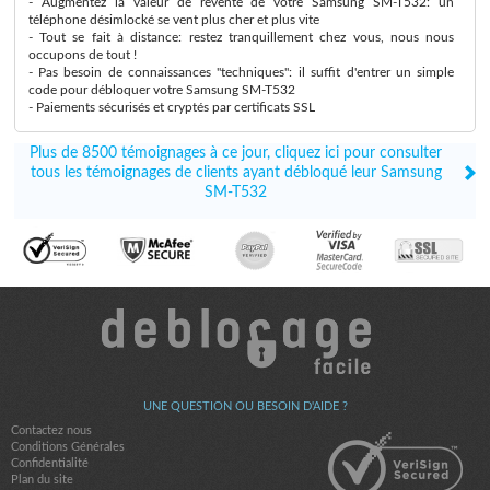
- Augmentez la valeur de revente de votre Samsung SM-T532: un
téléphone désimlocké se vent plus cher et plus vite
- Tout se fait à distance: restez tranquillement chez vous, nous nous
occupons de tout !
- Pas besoin de connaissances "techniques": il suffit d'entrer un simple
code pour débloquer votre Samsung SM-T532
- Paiements sécurisés et cryptés par certificats SSL
Plus de 8500 témoignages à ce jour, cliquez ici pour consulter
tous les témoignages de clients ayant débloqué leur Samsung
SM-T532
UNE QUESTION OU BESOIN D'AIDE ?
Contactez nous
Conditions Générales
Confidentialité
Plan du site