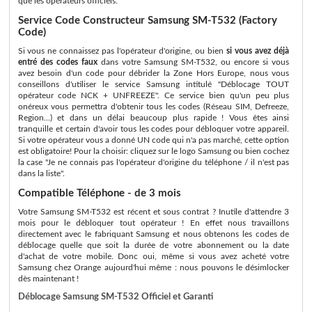
que les opérateurs officiels.
Service Code Constructeur Samsung SM-T532 (Factory
Code)
Si vous ne connaissez pas l'opérateur d'origine, ou bien
si vous avez déjà
entré des codes faux
dans votre Samsung SM-T532, ou encore si vous
avez besoin d'un code pour débrider la Zone Hors Europe, nous vous
conseillons d'utiliser le service Samsung intitulé "Déblocage TOUT
opérateur code NCK + UNFREEZE". Ce service bien qu'un peu plus
onéreux vous permettra d'obtenir tous les codes (Réseau SIM, Defreeze,
Region...) et dans un délai beaucoup plus rapide ! Vous êtes ainsi
tranquille et certain d'avoir tous les codes pour débloquer votre appareil.
Si votre opérateur vous a donné UN code qui n'a pas marché, cette option
est obligatoire! Pour la choisir: cliquez sur le logo Samsung ou bien cochez
la case "Je ne connais pas l'opérateur d'origine du téléphone / il n'est pas
dans la liste".
Compatible Téléphone - de 3 mois
Votre Samsung SM-T532 est récent et sous contrat ? Inutile d'attendre 3
mois pour le débloquer tout opérateur ! En effet nous travaillons
directement avec le fabriquant Samsung et nous obtenons les codes de
déblocage quelle que soit la durée de votre abonnement ou la date
d'achat de votre mobile. Donc oui, même si vous avez acheté votre
Samsung chez Orange aujourd'hui même : nous pouvons le désimlocker
dès maintenant !
Déblocage Samsung SM-T532 Officiel et Garanti