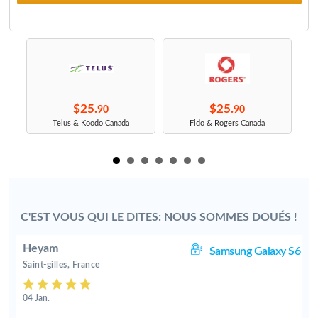
$25.
$25.
90
90
r
Telus & Koodo Canada
Fido & Rogers Canada
C'EST VOUS QUI LE DITES: NOUS SOMMES DOUÉS !
Heyam
00
Samsung Galaxy S6
Saint-gilles, France
04 Jan.