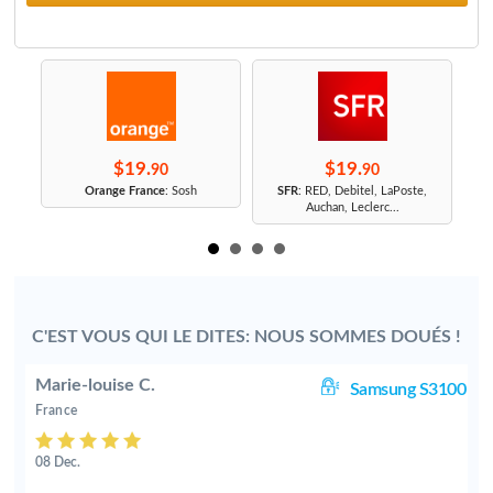
$19.
$19.
90
90
r
Orange France
: Sosh
SFR
: RED, Debitel, LaPoste,
Auchan, Leclerc...
C'EST VOUS QUI LE DITES: NOUS SOMMES DOUÉS !
Marie-louise C.
05
Samsung S3100
France
08 Dec.