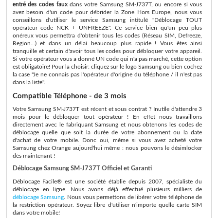
entré des codes faux
dans votre Samsung SM-J737T, ou encore si vous
avez besoin d'un code pour débrider la Zone Hors Europe, nous vous
conseillons d'utiliser le service Samsung intitulé "Déblocage TOUT
opérateur code NCK + UNFREEZE". Ce service bien qu'un peu plus
onéreux vous permettra d'obtenir tous les codes (Réseau SIM, Defreeze,
Region...) et dans un délai beaucoup plus rapide ! Vous êtes ainsi
tranquille et certain d'avoir tous les codes pour débloquer votre appareil.
Si votre opérateur vous a donné UN code qui n'a pas marché, cette option
est obligatoire! Pour la choisir: cliquez sur le logo Samsung ou bien cochez
la case "Je ne connais pas l'opérateur d'origine du téléphone / il n'est pas
dans la liste".
Compatible Téléphone - de 3 mois
Votre Samsung SM-J737T est récent et sous contrat ? Inutile d'attendre 3
mois pour le débloquer tout opérateur ! En effet nous travaillons
directement avec le fabriquant Samsung et nous obtenons les codes de
déblocage quelle que soit la durée de votre abonnement ou la date
d'achat de votre mobile. Donc oui, même si vous avez acheté votre
Samsung chez Orange aujourd'hui même : nous pouvons le désimlocker
dès maintenant !
Déblocage Samsung SM-J737T Officiel et Garanti
Déblocage Facile® est une société établie depuis 2007, spécialiste du
déblocage en ligne. Nous avons déjà effectué plusieurs milliers de
déblocage Samsung
. Nous vous permettons de libérer votre téléphone de
la restriction opérateur. Soyez libre d'utiliser n'importe quelle carte SIM
dans votre mobile!