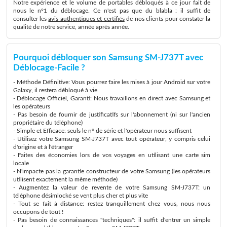
Notre expérience et le volume de portables débloqués à ce jour fait de
nous le n°1 du déblocage. Ce n'est pas que du blabla : il suffit de
consulter les
avis authentiques et certifiés
de nos clients pour constater la
qualité de notre service, année après année.
Pourquoi débloquer son Samsung SM-J737T avec
Déblocage-Facile ?
- Méthode Définitive: Vous pourrez faire les mises à jour Android sur votre
Galaxy, il restera débloqué à vie
- Déblocage Officiel, Garanti: Nous travaillons en direct avec Samsung et
les opérateurs
- Pas besoin de fournir de justificatifs sur l'abonnement (ni sur l'ancien
propriétaire du téléphone)
- Simple et Efficace: seuls le n° de série et l'opérateur nous suffisent
- Utilisez votre Samsung SM-J737T avec tout opérateur, y compris celui
d'origine et à l'étranger
- Faites des économies lors de vos voyages en utilisant une carte sim
locale
- N'impacte pas la garantie constructeur de votre Samsung (les opérateurs
utilisent exactement la même méthode)
- Augmentez la valeur de revente de votre Samsung SM-J737T: un
téléphone désimlocké se vent plus cher et plus vite
- Tout se fait à distance: restez tranquillement chez vous, nous nous
occupons de tout !
- Pas besoin de connaissances "techniques": il suffit d'entrer un simple