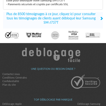
code pour débloquer votre Samsung SM-J737T
- Paiements sécurisés et cryptés par certificats SSL
Plus de 8500 témoignages à ce jour, cliquez ici pour consulter
tous les témoignages de clients ayant débloqué leur Samsung
SM-J737T
UNE QUESTION OU BESOIN D'AIDE ?
Contactez nous
Conditions Générales
Confidentialité
Plan du site
TOP DÉBLOCAGE PAR MARQUE
Déblocage Apple
Déblocage Samsung