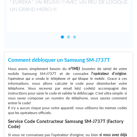
" EUREKA " J'AI REUSSI !!! AVEC UN PEU DE LOGIQUE,
UN GRAND MERCI !!!
Comment débloquer un Samsung SM-J737T
Nous avons simplement besoin du
n°IMEI
(numéro de série) de votre
mobile Samsung SM-J737T et de connaitre
l'opérateur d'origine
:
l'opérateur qui a vendu le téléphone et qui bloque le mobile
. Grace à ces
informations, nous allons calculer le code pour désimlocker votre
téléphone. Vous recevrez par email le(s) code(s) accompagné des
instructions pour saisir le code et valider le déblocage. C'est ultra simple: si
vous savez composer un numéro de téléphone, vous saurez comment
entrer le code!
Il n'y a aucun risque pour votre appareil: nous utilisons les memes codes
que les opérateurs officiels.
Service Code Constructeur Samsung SM-J737T (Factory
Code)
Si vous ne connaissez pas l'opérateur d'origine, ou bien
si vous avez déjà