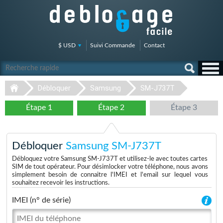
$ USD
Suivi Commande
Contact
Débloquer
Samsung
SM-J737T
Étape 1
Étape 2
Étape 3
Débloquer
Samsung SM-J737T
Débloquez votre Samsung SM-J737T et utilisez-le avec toutes cartes
SIM de tout opérateur. Pour désimlocker votre téléphone, nous avons
simplement besoin de connaitre l'IMEI et l'email sur lequel vous
souhaitez recevoir les instructions.
IMEI (n° de série)