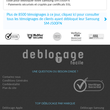
code pour débloquer votre Samsung SM-J500FN
- Paiements sécurisés et cryptés par certificats SSL
Plus de 8500 témoignages à ce jour, cliquez ici pour consulter
tous les témoignages de clients ayant débloqué leur Samsung
SM-J500FN
UNE QUESTION OU BESOIN D'AIDE ?
Contactez nous
Conditions Générales
Confidentialité
Plan du site
TOP DÉBLOCAGE PAR MARQUE
Déblocage Apple
Déblocage Samsung