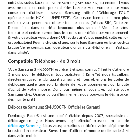
entré des codes faux
dans votre Samsung SM-J500FN, ou encore si vous
avez besoin d'un code pour débrider la Zone Hors Europe, nous vous
conseillons d'utiliser le service Samsung intitulé "Déblocage TOUT
opérateur code NCK + UNFREEZE". Ce service bien qu'un peu plus
onéreux vous permettra d'obtenir tous les codes (Réseau SIM, Defreeze,
Region...) et dans un délai beaucoup plus rapide ! Vous êtes ainsi
tranquille et certain d'avoir tous les codes pour débloquer votre appareil.
Si votre opérateur vous a donné UN code qui n'a pas marché, cette option
est obligatoire! Pour la choisir: cliquez sur le logo Samsung ou bien cochez
la case "Je ne connais pas l'opérateur d'origine du téléphone / il n'est pas
dans la liste".
Compatible Téléphone - de 3 mois
Votre Samsung SM-J500FN est récent et sous contrat ? Inutile d'attendre
3 mois pour le débloquer tout opérateur ! En effet nous travaillons
directement avec le fabriquant Samsung et nous obtenons les codes de
déblocage quelle que soit la durée de votre abonnement ou la date
d'achat de votre mobile. Donc oui, même si vous avez acheté votre
Samsung chez Orange aujourd'hui même : nous pouvons le désimlocker
dès maintenant !
Déblocage Samsung SM-J500FN Officiel et Garanti
Déblocage Facile® est une société établie depuis 2007, spécialiste du
déblocage en ligne. Nous avons déjà effectué plusieurs milliers de
déblocage Samsung
. Nous vous permettons de libérer votre téléphone de
la restriction opérateur. Soyez libre d'utiliser n'importe quelle carte SIM
dans votre mobile!