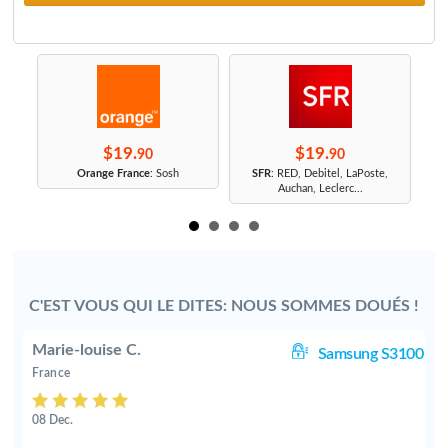
$19.
$19.
90
90
r
Orange France
: Sosh
SFR
: RED, Debitel, LaPoste,
Auchan, Leclerc...
C'EST VOUS QUI LE DITES: NOUS SOMMES DOUÉS !
Marie-louise C.
05
Samsung S3100
France
08 Dec.