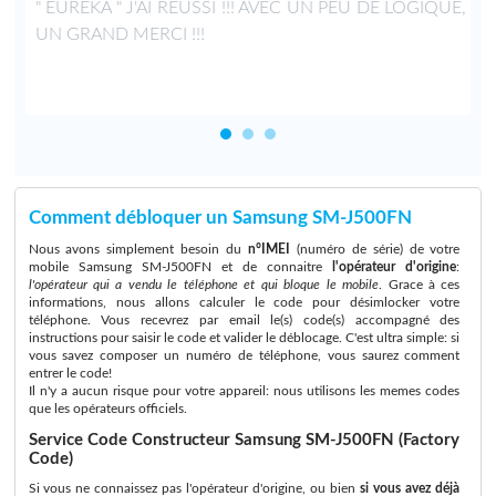
" EUREKA " J'AI REUSSI !!! AVEC UN PEU DE LOGIQUE,
UN GRAND MERCI !!!
Comment débloquer un Samsung SM-J500FN
Nous avons simplement besoin du
n°IMEI
(numéro de série) de votre
mobile Samsung SM-J500FN et de connaitre
l'opérateur d'origine
:
l'opérateur qui a vendu le téléphone et qui bloque le mobile
. Grace à ces
informations, nous allons calculer le code pour désimlocker votre
téléphone. Vous recevrez par email le(s) code(s) accompagné des
instructions pour saisir le code et valider le déblocage. C'est ultra simple: si
vous savez composer un numéro de téléphone, vous saurez comment
entrer le code!
Il n'y a aucun risque pour votre appareil: nous utilisons les memes codes
que les opérateurs officiels.
Service Code Constructeur Samsung SM-J500FN (Factory
Code)
Si vous ne connaissez pas l'opérateur d'origine, ou bien
si vous avez déjà