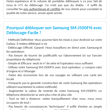
Notre expérience et le volume de portables débloqués à ce jour fait de
nous le n°1 du déblocage. Ce n'est pas que du blabla : il suffit de
consulter les
avis authentiques et certifiés
de nos clients pour constater la
qualité de notre service, année après année.
Pourquoi débloquer son Samsung SM-J500FN avec
Déblocage-Facile ?
- Méthode Définitive: Vous pourrez faire les mises à jour Android sur votre
Galaxy, il restera débloqué à vie
- Déblocage Officiel, Garanti: Nous travaillons en direct avec Samsung et
les opérateurs
- Pas besoin de fournir de justificatifs sur l'abonnement (ni sur l'ancien
propriétaire du téléphone)
- Simple et Efficace: seuls le n° de série et l'opérateur nous suffisent
- Utilisez votre Samsung SM-J500FN avec tout opérateur, y compris celui
d'origine et à l'étranger
- Faites des économies lors de vos voyages en utilisant une carte sim
locale
- N'impacte pas la garantie constructeur de votre Samsung (les opérateurs
utilisent exactement la même méthode)
- Augmentez la valeur de revente de votre Samsung SM-J500FN: un
téléphone désimlocké se vent plus cher et plus vite
- Tout se fait à distance: restez tranquillement chez vous, nous nous
occupons de tout !
- Pas besoin de connaissances "techniques": il suffit d'entrer un simple