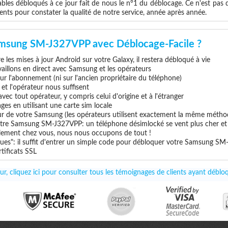
les débloqués à ce jour fait de nous le n°1 du déblocage. Ce n'est pas que
ents pour constater la qualité de notre service, année après année.
amsung SM-J327VPP avec Déblocage-Facile ?
 les mises à jour Android sur votre Galaxy, il restera débloqué à vie
vaillons en direct avec Samsung et les opérateurs
 sur l'abonnement (ni sur l'ancien propriétaire du téléphone)
e et l'opérateur nous suffisent
c tout opérateur, y compris celui d'origine et à l'étranger
ges en utilisant une carte sim locale
eur de votre Samsung (les opérateurs utilisent exactement la même métho
otre Samsung SM-J327VPP: un téléphone désimlocké se vent plus cher et 
uillement chez vous, nous nous occupons de tout !
ques": il suffit d'entrer un simple code pour débloquer votre Samsung S
tificats SSL
ur, cliquez ici pour consulter tous les témoignages de clients ayant dé