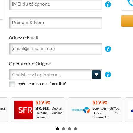
Adresse Email
Opérateur d'Origine
Choisissez l'opérateur...
opérateur inconnu / non listé
$19.
$19.
90
90
nce
:
SFR
: RED, Debitel,
Bouygues
: B&You,
LaPoste, Auchan,
FNAC, M6,
Leclerc...
Universal...