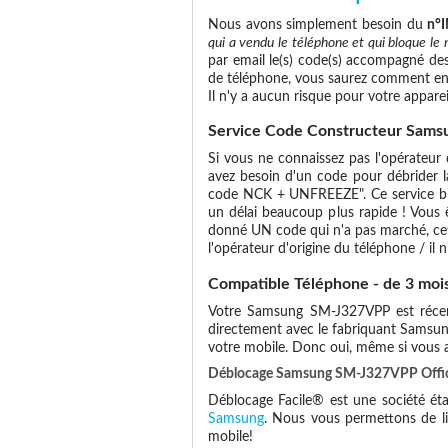
Nous avons simplement besoin du
n°
qui a vendu le téléphone et qui bloque le 
par email le(s) code(s) accompagné des
de téléphone, vous saurez comment ent
Il n'y a aucun risque pour votre apparei
Service Code Constructeur Sams
Si vous ne connaissez pas l'opérateur 
avez besoin d'un code pour débrider l
code NCK + UNFREEZE". Ce service bien
un délai beaucoup plus rapide ! Vous ê
donné UN code qui n'a pas marché, cette
l'opérateur d'origine du téléphone / il n'
Compatible Téléphone - de 3 moi
Votre Samsung SM-J327VPP est récent 
directement avec le fabriquant Samsun
votre mobile. Donc oui, même si vous
Déblocage Samsung SM-J327VPP Offici
Déblocage Facile® est une société éta
Samsung
. Nous vous permettons de lib
mobile!