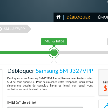
DÉBLOQUER
TÉMO
SM-J327VPP
IMEI & Infos
Débloquer
Samsung SM-J327VPP
Débloquez votre Samsung SM-J327VPP et utilisez-le avec toutes cartes
SIM de tout opérateur. Pour désimlocker votre téléphone, nous avons
Pri
simplement besoin de connaitre l'IMEI et l'email sur lequel vous
$
souhaitez recevoir les instructions.
IMEI (n° de série)