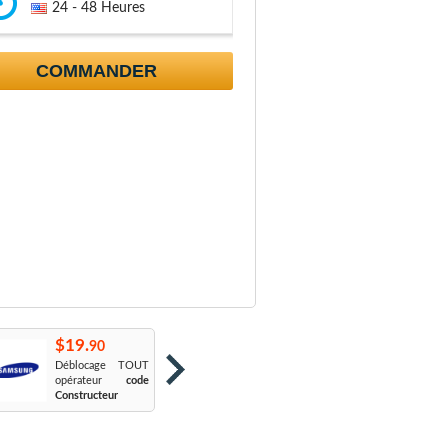
24 - 48 Heures
COMMANDER
$19.
$19.
$
90
90
Déblocage TOUT
Orange France
:
S
opérateur
code
Sosh
L
Constructeur
Le