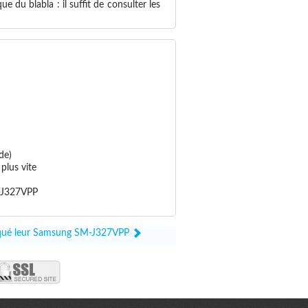
 du blabla : il suffit de consulter les
de)
plus vite
M-J327VPP
bloqué leur Samsung SM-J327VPP