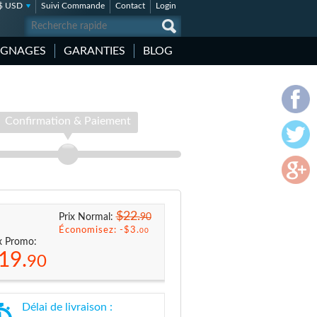
$ USD
Suivi Commande
Contact
Login
IGNAGES
GARANTIES
BLOG
Confirmation & Paiement
$22.
90
Prix Normal:
Économisez: -
$3.
00
x Promo:
19.
90
Délai de livraison :