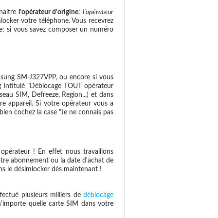
naitre
l'opérateur d'origine
:
l'opérateur
mlocker votre téléphone. Vous recevrez
mple: si vous savez composer un numéro
sung SM-J327VPP, ou encore si vous
ng intitulé "Déblocage TOUT opérateur
au SIM, Defreeze, Region...) et dans
re appareil. Si votre opérateur vous a
bien cochez la case "Je ne connais pas
pérateur ! En effet nous travaillons
otre abonnement ou la date d'achat de
s le désimlocker dès maintenant !
fectué plusieurs milliers de
déblocage
 n'importe quelle carte SIM dans votre