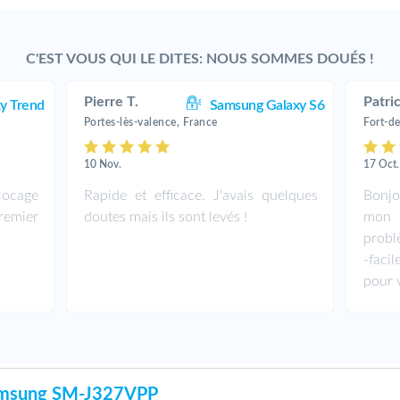
C'EST VOUS QUI LE DITES: NOUS SOMMES DOUÉS !
Pierre T.
Patric
y Trend
Samsung Galaxy S6
Portes-lès-valence, France
Fort-d
10 Nov.
17 Oct.
locage
Rapide et efficace. J'avais quelques
Bonjo
emier
doutes mais ils sont levés !
mon 
probl
-fac
pour 
amsung SM-J327VPP