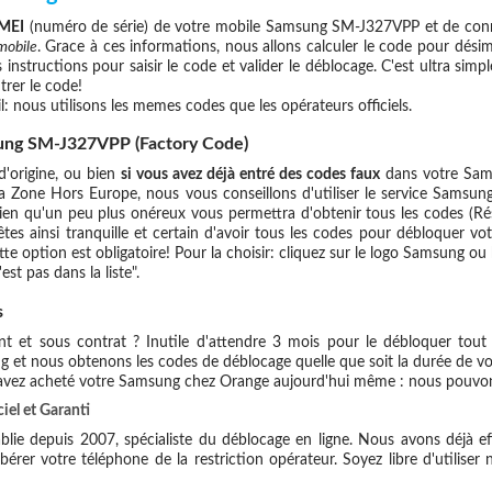
IMEI
(numéro de série) de votre mobile Samsung SM-J327VPP et de con
mobile
. Grace à ces informations, nous allons calculer le code pour dési
 instructions pour saisir le code et valider le déblocage. C'est ultra si
rer le code!
l: nous utilisons les memes codes que les opérateurs officiels.
ung SM-J327VPP (Factory Code)
d'origine, ou bien
si vous avez déjà entré des codes faux
dans votre Sam
a Zone Hors Europe, nous vous conseillons d'utiliser le service Samsu
 qu'un peu plus onéreux vous permettra d'obtenir tous les codes (Rése
tes ainsi tranquille et certain d'avoir tous les codes pour débloquer vot
 option est obligatoire! Pour la choisir: cliquez sur le logo Samsung ou 
est pas dans la liste".
s
et sous contrat ? Inutile d'attendre 3 mois pour le débloquer tout o
g et nous obtenons les codes de déblocage quelle que soit la durée de v
 avez acheté votre Samsung chez Orange aujourd'hui même : nous pouvon
el et Garanti
blie depuis 2007, spécialiste du déblocage en ligne. Nous avons déjà ef
érer votre téléphone de la restriction opérateur. Soyez libre d'utiliser