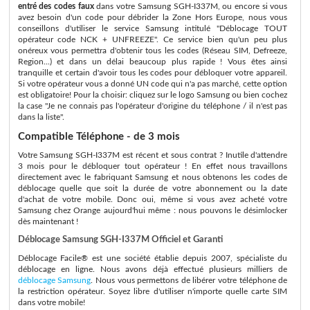
entré des codes faux
dans votre Samsung SGH-I337M, ou encore si vous
avez besoin d'un code pour débrider la Zone Hors Europe, nous vous
conseillons d'utiliser le service Samsung intitulé "Déblocage TOUT
opérateur code NCK + UNFREEZE". Ce service bien qu'un peu plus
onéreux vous permettra d'obtenir tous les codes (Réseau SIM, Defreeze,
Region...) et dans un délai beaucoup plus rapide ! Vous êtes ainsi
tranquille et certain d'avoir tous les codes pour débloquer votre appareil.
Si votre opérateur vous a donné UN code qui n'a pas marché, cette option
est obligatoire! Pour la choisir: cliquez sur le logo Samsung ou bien cochez
la case "Je ne connais pas l'opérateur d'origine du téléphone / il n'est pas
dans la liste".
Compatible Téléphone - de 3 mois
Votre Samsung SGH-I337M est récent et sous contrat ? Inutile d'attendre
3 mois pour le débloquer tout opérateur ! En effet nous travaillons
directement avec le fabriquant Samsung et nous obtenons les codes de
déblocage quelle que soit la durée de votre abonnement ou la date
d'achat de votre mobile. Donc oui, même si vous avez acheté votre
Samsung chez Orange aujourd'hui même : nous pouvons le désimlocker
dès maintenant !
Déblocage Samsung SGH-I337M Officiel et Garanti
Déblocage Facile® est une société établie depuis 2007, spécialiste du
déblocage en ligne. Nous avons déjà effectué plusieurs milliers de
déblocage Samsung
. Nous vous permettons de libérer votre téléphone de
la restriction opérateur. Soyez libre d'utiliser n'importe quelle carte SIM
dans votre mobile!