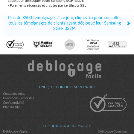
code pour débloquer votre Samsung SGH-I337M
- Paiements sécurisés et cryptés par certificats SSL
Plus de 8500 témoignages à ce jour, cliquez ici pour consulter
tous les témoignages de clients ayant débloqué leur Samsung
SGH-I337M
UNE QUESTION OU BESOIN D'AIDE ?
Contactez nous
Conditions Générales
Confidentialité
Plan du site
TOP DÉBLOCAGE PAR MARQUE
Déblocage Apple
Déblocage Samsung