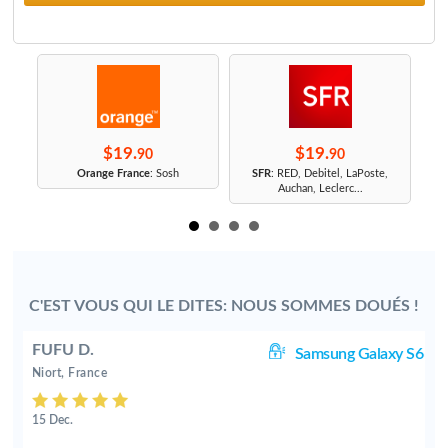
$19.
$19.
90
90
r
Orange France
: Sosh
SFR
: RED, Debitel, LaPoste,
Auchan, Leclerc...
C'EST VOUS QUI LE DITES: NOUS SOMMES DOUÉS !
FUFU D.
S7
Samsung Galaxy S6
Niort, France
15 Dec.