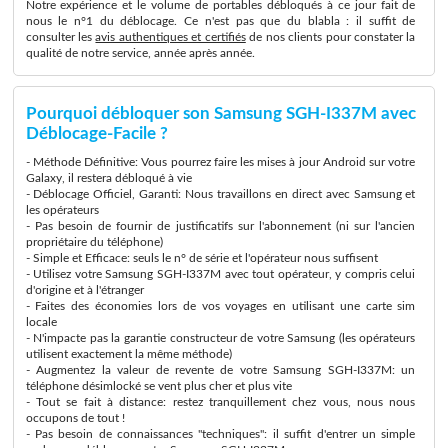
Notre expérience et le volume de portables débloqués à ce jour fait de
nous le n°1 du déblocage. Ce n'est pas que du blabla : il suffit de
consulter les
avis authentiques et certifiés
de nos clients pour constater la
qualité de notre service, année après année.
Pourquoi débloquer son Samsung SGH-I337M avec
Déblocage-Facile ?
- Méthode Définitive: Vous pourrez faire les mises à jour Android sur votre
Galaxy, il restera débloqué à vie
- Déblocage Officiel, Garanti: Nous travaillons en direct avec Samsung et
les opérateurs
- Pas besoin de fournir de justificatifs sur l'abonnement (ni sur l'ancien
propriétaire du téléphone)
- Simple et Efficace: seuls le n° de série et l'opérateur nous suffisent
- Utilisez votre Samsung SGH-I337M avec tout opérateur, y compris celui
d'origine et à l'étranger
- Faites des économies lors de vos voyages en utilisant une carte sim
locale
- N'impacte pas la garantie constructeur de votre Samsung (les opérateurs
utilisent exactement la même méthode)
- Augmentez la valeur de revente de votre Samsung SGH-I337M: un
téléphone désimlocké se vent plus cher et plus vite
- Tout se fait à distance: restez tranquillement chez vous, nous nous
occupons de tout !
- Pas besoin de connaissances "techniques": il suffit d'entrer un simple