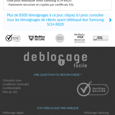
code pour débloquer votre Samsung SCH-R820
- Paiements sécurisés et cryptés par certificats SSL
Plus de 8500 témoignages à ce jour, cliquez ici pour consulter
tous les témoignages de clients ayant débloqué leur Samsung
SCH-R820
UNE QUESTION OU BESOIN D'AIDE ?
Contactez nous
Conditions Générales
Confidentialité
Plan du site
TOP DÉBLOCAGE PAR MARQUE
Déblocage Apple
Déblocage Samsung