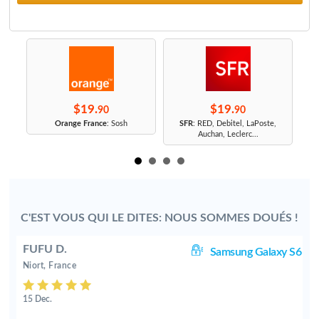
$19.
$19.
90
90
r
Orange France
: Sosh
SFR
: RED, Debitel, LaPoste,
Auchan, Leclerc...
C'EST VOUS QUI LE DITES: NOUS SOMMES DOUÉS !
FUFU D.
S7
Samsung Galaxy S6
Niort, France
15 Dec.