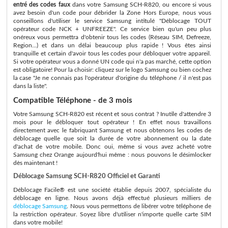
entré des codes faux
dans votre Samsung SCH-R820, ou encore si vous
avez besoin d'un code pour débrider la Zone Hors Europe, nous vous
conseillons d'utiliser le service Samsung intitulé "Déblocage TOUT
opérateur code NCK + UNFREEZE". Ce service bien qu'un peu plus
onéreux vous permettra d'obtenir tous les codes (Réseau SIM, Defreeze,
Region...) et dans un délai beaucoup plus rapide ! Vous êtes ainsi
tranquille et certain d'avoir tous les codes pour débloquer votre appareil.
Si votre opérateur vous a donné UN code qui n'a pas marché, cette option
est obligatoire! Pour la choisir: cliquez sur le logo Samsung ou bien cochez
la case "Je ne connais pas l'opérateur d'origine du téléphone / il n'est pas
dans la liste".
Compatible Téléphone - de 3 mois
Votre Samsung SCH-R820 est récent et sous contrat ? Inutile d'attendre 3
mois pour le débloquer tout opérateur ! En effet nous travaillons
directement avec le fabriquant Samsung et nous obtenons les codes de
déblocage quelle que soit la durée de votre abonnement ou la date
d'achat de votre mobile. Donc oui, même si vous avez acheté votre
Samsung chez Orange aujourd'hui même : nous pouvons le désimlocker
dès maintenant !
Déblocage Samsung SCH-R820 Officiel et Garanti
Déblocage Facile® est une société établie depuis 2007, spécialiste du
déblocage en ligne. Nous avons déjà effectué plusieurs milliers de
déblocage Samsung
. Nous vous permettons de libérer votre téléphone de
la restriction opérateur. Soyez libre d'utiliser n'importe quelle carte SIM
dans votre mobile!