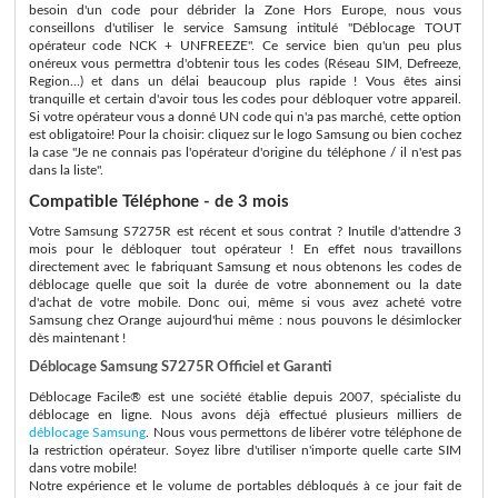
besoin d'un code pour débrider la Zone Hors Europe, nous vous
conseillons d'utiliser le service Samsung intitulé "Déblocage TOUT
opérateur code NCK + UNFREEZE". Ce service bien qu'un peu plus
onéreux vous permettra d'obtenir tous les codes (Réseau SIM, Defreeze,
Region...) et dans un délai beaucoup plus rapide ! Vous êtes ainsi
tranquille et certain d'avoir tous les codes pour débloquer votre appareil.
Si votre opérateur vous a donné UN code qui n'a pas marché, cette option
est obligatoire! Pour la choisir: cliquez sur le logo Samsung ou bien cochez
la case "Je ne connais pas l'opérateur d'origine du téléphone / il n'est pas
dans la liste".
Compatible Téléphone - de 3 mois
Votre Samsung S7275R est récent et sous contrat ? Inutile d'attendre 3
mois pour le débloquer tout opérateur ! En effet nous travaillons
directement avec le fabriquant Samsung et nous obtenons les codes de
déblocage quelle que soit la durée de votre abonnement ou la date
d'achat de votre mobile. Donc oui, même si vous avez acheté votre
Samsung chez Orange aujourd'hui même : nous pouvons le désimlocker
dès maintenant !
Déblocage Samsung S7275R Officiel et Garanti
Déblocage Facile® est une société établie depuis 2007, spécialiste du
déblocage en ligne. Nous avons déjà effectué plusieurs milliers de
déblocage Samsung
. Nous vous permettons de libérer votre téléphone de
la restriction opérateur. Soyez libre d'utiliser n'importe quelle carte SIM
dans votre mobile!
Notre expérience et le volume de portables débloqués à ce jour fait de