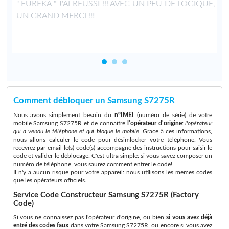
" EUREKA " J'AI REUSSI !!! AVEC UN PEU DE LOGIQUE,
UN GRAND MERCI !!!
Comment débloquer un Samsung S7275R
Nous avons simplement besoin du
n°IMEI
(numéro de série) de votre
mobile Samsung S7275R et de connaitre
l'opérateur d'origine
:
l'opérateur
qui a vendu le téléphone et qui bloque le mobile
. Grace à ces informations,
nous allons calculer le code pour désimlocker votre téléphone. Vous
recevrez par email le(s) code(s) accompagné des instructions pour saisir le
code et valider le déblocage. C'est ultra simple: si vous savez composer un
numéro de téléphone, vous saurez comment entrer le code!
Il n'y a aucun risque pour votre appareil: nous utilisons les memes codes
que les opérateurs officiels.
Service Code Constructeur Samsung S7275R (Factory
Code)
Si vous ne connaissez pas l'opérateur d'origine, ou bien
si vous avez déjà
entré des codes faux
dans votre Samsung S7275R, ou encore si vous avez