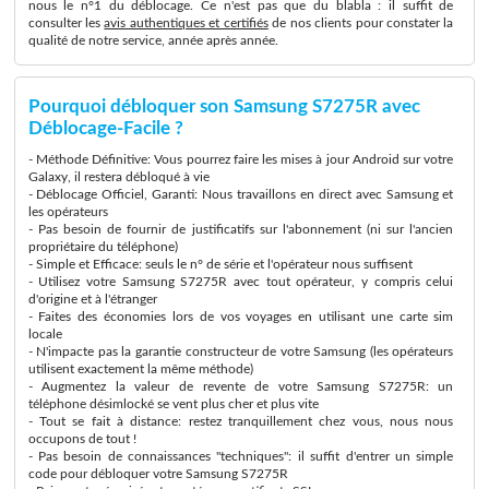
nous le n°1 du déblocage. Ce n'est pas que du blabla : il suffit de
consulter les
avis authentiques et certifiés
de nos clients pour constater la
qualité de notre service, année après année.
Pourquoi débloquer son Samsung S7275R avec
Déblocage-Facile ?
- Méthode Définitive: Vous pourrez faire les mises à jour Android sur votre
Galaxy, il restera débloqué à vie
- Déblocage Officiel, Garanti: Nous travaillons en direct avec Samsung et
les opérateurs
- Pas besoin de fournir de justificatifs sur l'abonnement (ni sur l'ancien
propriétaire du téléphone)
- Simple et Efficace: seuls le n° de série et l'opérateur nous suffisent
- Utilisez votre Samsung S7275R avec tout opérateur, y compris celui
d'origine et à l'étranger
- Faites des économies lors de vos voyages en utilisant une carte sim
locale
- N'impacte pas la garantie constructeur de votre Samsung (les opérateurs
utilisent exactement la même méthode)
- Augmentez la valeur de revente de votre Samsung S7275R: un
téléphone désimlocké se vent plus cher et plus vite
- Tout se fait à distance: restez tranquillement chez vous, nous nous
occupons de tout !
- Pas besoin de connaissances "techniques": il suffit d'entrer un simple
code pour débloquer votre Samsung S7275R