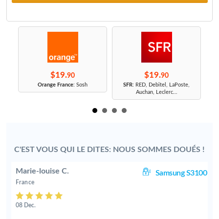
$19.
$19.
90
90
r
Orange France
: Sosh
SFR
: RED, Debitel, LaPoste,
Auchan, Leclerc...
C'EST VOUS QUI LE DITES: NOUS SOMMES DOUÉS !
Marie-louise C.
05
Samsung S3100
France
08 Dec.