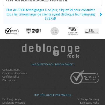
- Paiements sécurisés et cryptés par certificats SSL
Plus de 8500 témoignages à ce jour, cliquez ici pour consulter
tous les témoignages de clients ayant débloqué leur Samsung
S7275R
UNE QUESTION OU BESOIN D'AIDE ?
Contactez nous
Conditions Générales
Confidentialité
Plan du site
TOP DÉBLOCAGE PAR MARQUE
Déblocage Apple
Déblocage Samsung
Déblocage Motorola
Déblocage Nokia