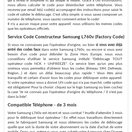
qui a vendu le téléphone et qui bloque le mobile
. Grace à ces informations,
nous allons calculer le code pour désimlocker votre téléphone. Vous
recevrez par email le(s) code(s) accompagné des instructions pour saisir le
code et valider le déblocage. C'est ultra simple: si vous savez composer un
numéro de téléphone, vous saurez comment entrer le code!
Il n'y a aucun risque pour votre appareil: nous utilisons les memes codes
que les opérateurs officiels.
Service Code Constructeur Samsung L760v (Factory Code)
Si vous ne connaissez pas l'opérateur d'origine, ou bien
si vous avez déjà
entré des codes faux
dans votre Samsung L760v, ou encore si vous avez
besoin d'un code pour débrider la Zone Hors Europe, nous vous
conseillons d'utiliser le service Samsung intitulé "Déblocage TOUT
opérateur code NCK + UNFREEZE". Ce service bien qu'un peu plus
onéreux vous permettra d'obtenir tous les codes (Réseau SIM, Defreeze,
Region...) et dans un délai beaucoup plus rapide ! Vous êtes ainsi
tranquille et certain d'avoir tous les codes pour débloquer votre appareil.
Si votre opérateur vous a donné UN code qui n'a pas marché, cette option
est obligatoire! Pour la choisir: cliquez sur le logo Samsung ou bien cochez
la case "Je ne connais pas l'opérateur d'origine du téléphone / il n'est pas
dans la liste".
Compatible Téléphone - de 3 mois
Votre Samsung L760v est récent et sous contrat ? Inutile d'attendre 3 mois
pour le débloquer tout opérateur ! En effet nous travaillons directement
avec le fabriquant Samsung et nous obtenons les codes de déblocage
quelle que soit la durée de votre abonnement ou la date d'achat de votre
mobile. Donc oui, même si vous avez acheté votre Samsung chez Orange