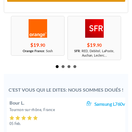
$19.
$19.
90
90
r
Orange France
: Sosh
SFR
: RED, Debitel, LaPoste,
Auchan, Leclerc...
C'EST VOUS QUI LE DITES: NOUS SOMMES DOUÉS !
Bour L.
0v
Samsung L760v
Tournon-sur-rhône, France
05 Feb.