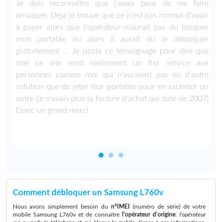
e
Je dois reconnaître que j'avais peur de me faire
e
arnaquer. Déjà je trouve que ce n'est pas normal d'avoir
à payer alors que l'opérateur n'aurait pas du bloquer
mon portable ou alors il aurait du le débloquer
gratuitement ... Je poste ce témoignage pour dire que
non ce site rend réellement un fier service aux
personnes comme moi qui n'auraient pas eu d'autre
solution que de jeter leur portable pour en racheter un
autre (je n'avais plus la facture d'achat qui date de 2007)
Donc un grand merci
Comment débloquer un Samsung L760v
Nous avons simplement besoin du
n°IMEI
(numéro de série) de votre
mobile Samsung L760v et de connaitre
l'opérateur d'origine
:
l'opérateur