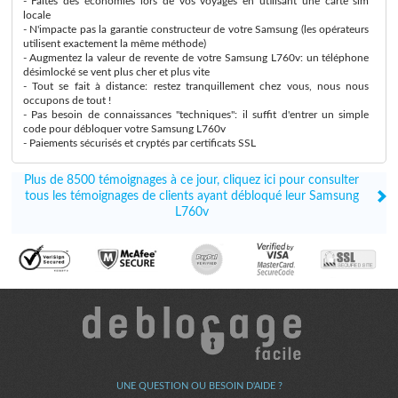
- Faites des économies lors de vos voyages en utilisant une carte sim
locale
- N'impacte pas la garantie constructeur de votre Samsung (les opérateurs
utilisent exactement la même méthode)
- Augmentez la valeur de revente de votre Samsung L760v: un téléphone
désimlocké se vent plus cher et plus vite
- Tout se fait à distance: restez tranquillement chez vous, nous nous
occupons de tout !
- Pas besoin de connaissances "techniques": il suffit d'entrer un simple
code pour débloquer votre Samsung L760v
- Paiements sécurisés et cryptés par certificats SSL
Plus de 8500 témoignages à ce jour, cliquez ici pour consulter
tous les témoignages de clients ayant débloqué leur Samsung
L760v
UNE QUESTION OU BESOIN D'AIDE ?