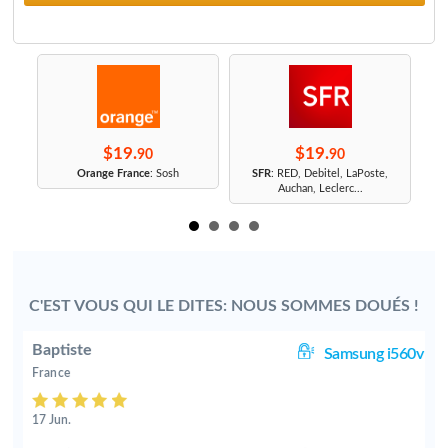
$19.
$19.
90
90
r
Orange France
: Sosh
SFR
: RED, Debitel, LaPoste,
Auchan, Leclerc...
C'EST VOUS QUI LE DITES: NOUS SOMMES DOUÉS !
Baptiste
0V
Samsung i560v
France
17 Jun.