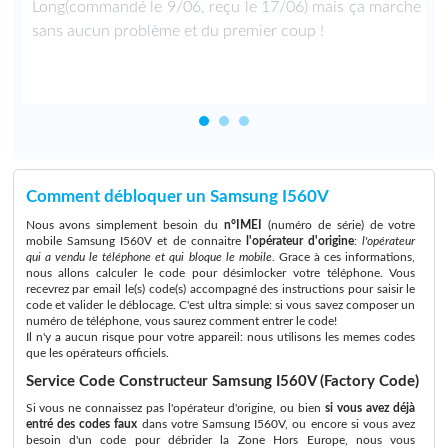
Long(commandé le 9/06, reçu le 17/06) mais ça marche
sans aucun problème et du premier coup !
Comment débloquer un Samsung I560V
Nous avons simplement besoin du
n°IMEI
(numéro de série) de votre
mobile Samsung I560V et de connaitre
l'opérateur d'origine
:
l'opérateur
qui a vendu le téléphone et qui bloque le mobile
. Grace à ces informations,
nous allons calculer le code pour désimlocker votre téléphone. Vous
recevrez par email le(s) code(s) accompagné des instructions pour saisir le
code et valider le déblocage. C'est ultra simple: si vous savez composer un
numéro de téléphone, vous saurez comment entrer le code!
Il n'y a aucun risque pour votre appareil: nous utilisons les memes codes
que les opérateurs officiels.
Service Code Constructeur Samsung I560V (Factory Code)
Si vous ne connaissez pas l'opérateur d'origine, ou bien
si vous avez déjà
entré des codes faux
dans votre Samsung I560V, ou encore si vous avez
besoin d'un code pour débrider la Zone Hors Europe, nous vous