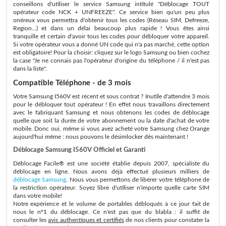
conseillons d'utiliser le service Samsung intitulé "Déblocage TOUT
opérateur code NCK + UNFREEZE". Ce service bien qu'un peu plus
onéreux vous permettra d'obtenir tous les codes (Réseau SIM, Defreeze,
Region...) et dans un délai beaucoup plus rapide ! Vous êtes ainsi
tranquille et certain d'avoir tous les codes pour débloquer votre appareil.
Si votre opérateur vous a donné UN code qui n'a pas marché, cette option
est obligatoire! Pour la choisir: cliquez sur le logo Samsung ou bien cochez
la case "Je ne connais pas l'opérateur d'origine du téléphone / il n'est pas
dans la liste".
Compatible Téléphone - de 3 mois
Votre Samsung I560V est récent et sous contrat ? Inutile d'attendre 3 mois
pour le débloquer tout opérateur ! En effet nous travaillons directement
avec le fabriquant Samsung et nous obtenons les codes de déblocage
quelle que soit la durée de votre abonnement ou la date d'achat de votre
mobile. Donc oui, même si vous avez acheté votre Samsung chez Orange
aujourd'hui même : nous pouvons le désimlocker dès maintenant !
Déblocage Samsung I560V Officiel et Garanti
Déblocage Facile® est une société établie depuis 2007, spécialiste du
déblocage en ligne. Nous avons déjà effectué plusieurs milliers de
déblocage Samsung
. Nous vous permettons de libérer votre téléphone de
la restriction opérateur. Soyez libre d'utiliser n'importe quelle carte SIM
dans votre mobile!
Notre expérience et le volume de portables débloqués à ce jour fait de
nous le n°1 du déblocage. Ce n'est pas que du blabla : il suffit de
consulter les
avis authentiques et certifiés
de nos clients pour constater la