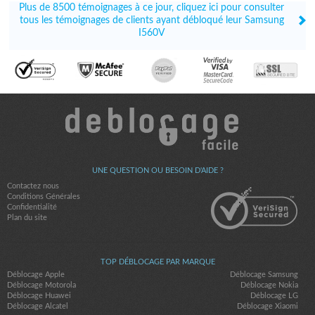
Plus de 8500 témoignages à ce jour, cliquez ici pour consulter
tous les témoignages de clients ayant débloqué leur Samsung
I560V
UNE QUESTION OU BESOIN D'AIDE ?
Contactez nous
Conditions Générales
Confidentialité
Plan du site
TOP DÉBLOCAGE PAR MARQUE
Déblocage Apple
Déblocage Samsung
Déblocage Motorola
Déblocage Nokia
Déblocage Huawei
Déblocage LG
Déblocage Alcatel
Déblocage Xiaomi