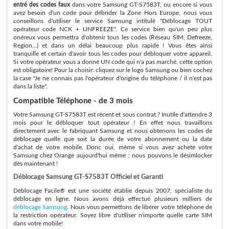
entré des codes faux
dans votre Samsung GT-S7583T, ou encore si vous
avez besoin d'un code pour débrider la Zone Hors Europe, nous vous
conseillons d'utiliser le service Samsung intitulé "Déblocage TOUT
opérateur code NCK + UNFREEZE". Ce service bien qu'un peu plus
onéreux vous permettra d'obtenir tous les codes (Réseau SIM, Defreeze,
Region...) et dans un délai beaucoup plus rapide ! Vous êtes ainsi
tranquille et certain d'avoir tous les codes pour débloquer votre appareil.
Si votre opérateur vous a donné UN code qui n'a pas marché, cette option
est obligatoire! Pour la choisir: cliquez sur le logo Samsung ou bien cochez
la case "Je ne connais pas l'opérateur d'origine du téléphone / il n'est pas
dans la liste".
Compatible Téléphone - de 3 mois
Votre Samsung GT-S7583T est récent et sous contrat ? Inutile d'attendre 3
mois pour le débloquer tout opérateur ! En effet nous travaillons
directement avec le fabriquant Samsung et nous obtenons les codes de
déblocage quelle que soit la durée de votre abonnement ou la date
d'achat de votre mobile. Donc oui, même si vous avez acheté votre
Samsung chez Orange aujourd'hui même : nous pouvons le désimlocker
dès maintenant !
Déblocage Samsung GT-S7583T Officiel et Garanti
Déblocage Facile® est une société établie depuis 2007, spécialiste du
déblocage en ligne. Nous avons déjà effectué plusieurs milliers de
déblocage Samsung
. Nous vous permettons de libérer votre téléphone de
la restriction opérateur. Soyez libre d'utiliser n'importe quelle carte SIM
dans votre mobile!