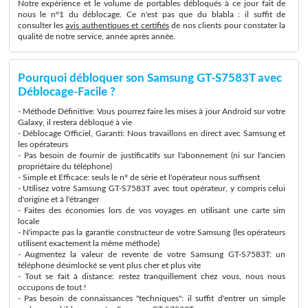
Notre expérience et le volume de portables débloqués à ce jour fait de
nous le n°1 du déblocage. Ce n'est pas que du blabla : il suffit de
consulter les
avis authentiques et certifiés
de nos clients pour constater la
qualité de notre service, année après année.
Pourquoi débloquer son Samsung GT-S7583T avec
Déblocage-Facile ?
- Méthode Définitive: Vous pourrez faire les mises à jour Android sur votre
Galaxy, il restera débloqué à vie
- Déblocage Officiel, Garanti: Nous travaillons en direct avec Samsung et
les opérateurs
- Pas besoin de fournir de justificatifs sur l'abonnement (ni sur l'ancien
propriétaire du téléphone)
- Simple et Efficace: seuls le n° de série et l'opérateur nous suffisent
- Utilisez votre Samsung GT-S7583T avec tout opérateur, y compris celui
d'origine et à l'étranger
- Faites des économies lors de vos voyages en utilisant une carte sim
locale
- N'impacte pas la garantie constructeur de votre Samsung (les opérateurs
utilisent exactement la même méthode)
- Augmentez la valeur de revente de votre Samsung GT-S7583T: un
téléphone désimlocké se vent plus cher et plus vite
- Tout se fait à distance: restez tranquillement chez vous, nous nous
occupons de tout !
- Pas besoin de connaissances "techniques": il suffit d'entrer un simple