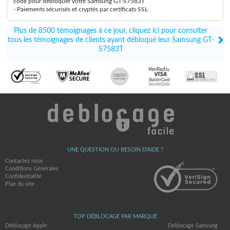
code pour débloquer votre Samsung GT-S7583T
- Paiements sécurisés et cryptés par certificats SSL
Plus de 8500 témoignages à ce jour, cliquez ici pour consulter
tous les témoignages de clients ayant débloqué leur Samsung GT-
S7583T
UNE QUESTION OU BESOIN D'AIDE ?
Contactez nous
Conditions Générales
Confidentialité
Plan du site
TOP DÉBLOCAGE PAR MARQUE
Déblocage Apple
Déblocage Samsung