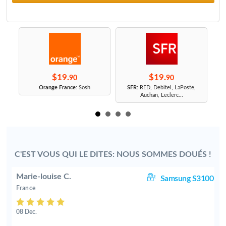
$19.
$19.
90
90
r
Orange France
: Sosh
SFR
: RED, Debitel, LaPoste,
Auchan, Leclerc...
C'EST VOUS QUI LE DITES: NOUS SOMMES DOUÉS !
Marie-louise C.
05
Samsung S3100
France
08 Dec.