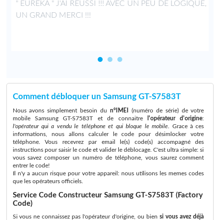
" EUREKA " J'AI REUSSI !!! AVEC UN PEU DE LOGIQUE,
UN GRAND MERCI !!!
Comment débloquer un Samsung GT-S7583T
Nous avons simplement besoin du
n°IMEI
(numéro de série) de votre
mobile Samsung GT-S7583T et de connaitre
l'opérateur d'origine
:
l'opérateur qui a vendu le téléphone et qui bloque le mobile
. Grace à ces
informations, nous allons calculer le code pour désimlocker votre
téléphone. Vous recevrez par email le(s) code(s) accompagné des
instructions pour saisir le code et valider le déblocage. C'est ultra simple: si
vous savez composer un numéro de téléphone, vous saurez comment
entrer le code!
Il n'y a aucun risque pour votre appareil: nous utilisons les memes codes
que les opérateurs officiels.
Service Code Constructeur Samsung GT-S7583T (Factory
Code)
Si vous ne connaissez pas l'opérateur d'origine, ou bien
si vous avez déjà