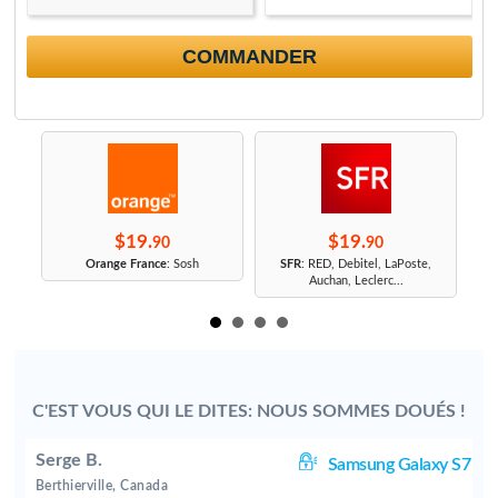
COMMANDER
$19.
$19.
90
90
r
Orange France
: Sosh
SFR
: RED, Debitel, LaPoste,
Auchan, Leclerc...
C'EST VOUS QUI LE DITES: NOUS SOMMES DOUÉS !
Serge B.
F
Samsung Galaxy S7
Berthierville, Canada