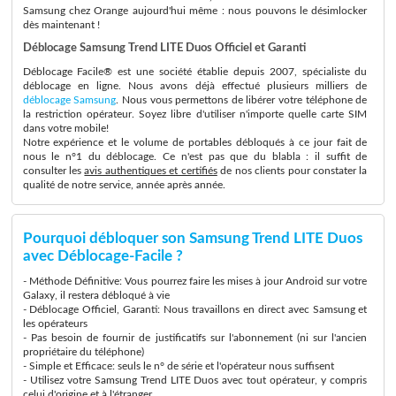
Samsung chez Orange aujourd'hui même : nous pouvons le désimlocker
dès maintenant !
Déblocage Samsung Trend LITE Duos Officiel et Garanti
Déblocage Facile® est une société établie depuis 2007, spécialiste du
déblocage en ligne. Nous avons déjà effectué plusieurs milliers de
déblocage Samsung
. Nous vous permettons de libérer votre téléphone de
la restriction opérateur. Soyez libre d'utiliser n'importe quelle carte SIM
dans votre mobile!
Notre expérience et le volume de portables débloqués à ce jour fait de
nous le n°1 du déblocage. Ce n'est pas que du blabla : il suffit de
consulter les
avis authentiques et certifiés
de nos clients pour constater la
qualité de notre service, année après année.
Pourquoi débloquer son Samsung Trend LITE Duos
avec Déblocage-Facile ?
- Méthode Définitive: Vous pourrez faire les mises à jour Android sur votre
Galaxy, il restera débloqué à vie
- Déblocage Officiel, Garanti: Nous travaillons en direct avec Samsung et
les opérateurs
- Pas besoin de fournir de justificatifs sur l'abonnement (ni sur l'ancien
propriétaire du téléphone)
- Simple et Efficace: seuls le n° de série et l'opérateur nous suffisent
- Utilisez votre Samsung Trend LITE Duos avec tout opérateur, y compris
celui d'origine et à l'étranger