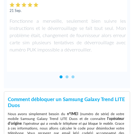
21 Sep.
e
Fonctionne a merveille, seulement bien suivre les
n
instructions et le déverrouillage se fait tout seul. Mon
e
problème était, changement de fournisseur alors erreur
o
carte sim plusieurs tentatives de déverrouillage avec
numéro PUK impossible a déverrouiller.
Comment débloquer un Samsung Galaxy Trend LITE
Duos
Nous avons simplement besoin du
n°IMEI
(numéro de série) de votre
mobile Samsung Galaxy Trend LITE Duos et de connaitre
l'opérateur
d'origine
:
l'opérateur qui a vendu le téléphone et qui bloque le mobile
. Grace
à ces informations, nous allons calculer le code pour désimlocker votre
téléphone. Vous recevrez par email le(s) code(s) accompagné des