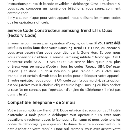
instructions pour saisir le code et valider le déblocage. C'est ultra simple: si
vous savez composer un numéro de téléphone, vous saurez comment
entrer le code!
Il n'y a aucun risque pour votre appareil: nous utilisons les memes codes
que les opérateurs officiels.
Service Code Constructeur Samsung Trend LITE Duos
(Factory Code)
Si vous ne connaissez pas l'opérateur d'origine, ou bien
si vous avez déjà
entré des codes faux
dans votre Samsung Trend LITE Duos, ou encore si
vous avez besoin d'un code pour débrider la Zone Hors Europe, nous
vous conseillons d'utiliser le service Samsung intitulé "Déblocage TOUT
opérateur code NCK + UNFREEZE". Ce service bien qu'un peu plus
onéreux vous permettra d'obtenir tous les codes (Réseau SIM, Defreeze,
Region...) et dans un délai beaucoup plus rapide ! Vous êtes ainsi
tranquille et certain d'avoir tous les codes pour débloquer votre appareil.
Si votre opérateur vous a donné UN code qui n'a pas marché, cette option
est obligatoire! Pour la choisir: cliquez sur le logo Samsung ou bien cochez
la case "Je ne connais pas l'opérateur d'origine du téléphone / il n'est pas
dans la liste".
Compatible Téléphone - de 3 mois
Votre Samsung Galaxy Trend LITE Duos est récent et sous contrat ? Inutile
d'attendre 3 mois pour le débloquer tout opérateur ! En effet nous
travaillons directement avec le fabriquant Samsung et nous obtenons les
codes de déblocage quelle que soit la durée de votre abonnement ou la
date d'achat de votre mobile. Donc oui, même si vous avez acheté votre