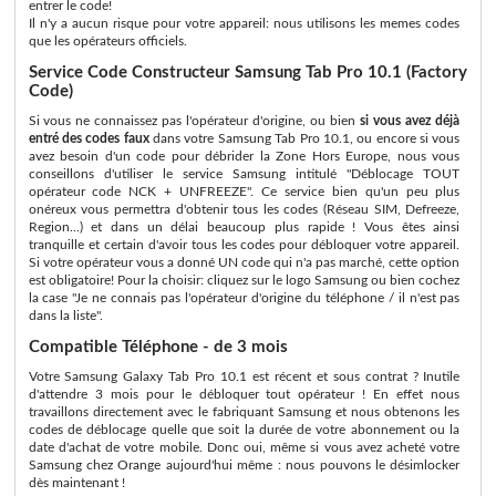
entrer le code!
Il n'y a aucun risque pour votre appareil: nous utilisons les memes codes
que les opérateurs officiels.
Service Code Constructeur Samsung Tab Pro 10.1 (Factory
Code)
Si vous ne connaissez pas l'opérateur d'origine, ou bien
si vous avez déjà
entré des codes faux
dans votre Samsung Tab Pro 10.1, ou encore si vous
avez besoin d'un code pour débrider la Zone Hors Europe, nous vous
conseillons d'utiliser le service Samsung intitulé "Déblocage TOUT
opérateur code NCK + UNFREEZE". Ce service bien qu'un peu plus
onéreux vous permettra d'obtenir tous les codes (Réseau SIM, Defreeze,
Region...) et dans un délai beaucoup plus rapide ! Vous êtes ainsi
tranquille et certain d'avoir tous les codes pour débloquer votre appareil.
Si votre opérateur vous a donné UN code qui n'a pas marché, cette option
est obligatoire! Pour la choisir: cliquez sur le logo Samsung ou bien cochez
la case "Je ne connais pas l'opérateur d'origine du téléphone / il n'est pas
dans la liste".
Compatible Téléphone - de 3 mois
Votre Samsung Galaxy Tab Pro 10.1 est récent et sous contrat ? Inutile
d'attendre 3 mois pour le débloquer tout opérateur ! En effet nous
travaillons directement avec le fabriquant Samsung et nous obtenons les
codes de déblocage quelle que soit la durée de votre abonnement ou la
date d'achat de votre mobile. Donc oui, même si vous avez acheté votre
Samsung chez Orange aujourd'hui même : nous pouvons le désimlocker
dès maintenant !