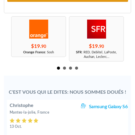
$19.
$19.
90
90
r
Orange France
: Sosh
SFR
: RED, Debitel, LaPoste,
Auchan, Leclerc...
C'EST VOUS QUI LE DITES: NOUS SOMMES DOUÉS !
Christophe
S6
Samsung Galaxy S6
Mantes-la-jolie, France
13 Oct.