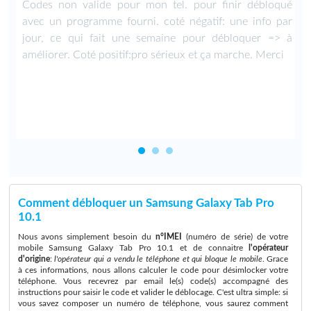
n
Codes non valide pour mon tel. pour finir débloqué
e
avec un programme fourni. coté négatif: une info par
u
jour, ce qui fait une semaine pour débloquer => à
améliorer. Coté positif:pro sérieux et ça marche. Merci
Comment débloquer un Samsung Galaxy Tab Pro
10.1
Nous avons simplement besoin du
n°IMEI
(numéro de série) de votre
mobile Samsung Galaxy Tab Pro 10.1 et de connaitre
l'opérateur
d'origine
:
l'opérateur qui a vendu le téléphone et qui bloque le mobile
. Grace
à ces informations, nous allons calculer le code pour désimlocker votre
téléphone. Vous recevrez par email le(s) code(s) accompagné des
instructions pour saisir le code et valider le déblocage. C'est ultra simple: si
vous savez composer un numéro de téléphone, vous saurez comment