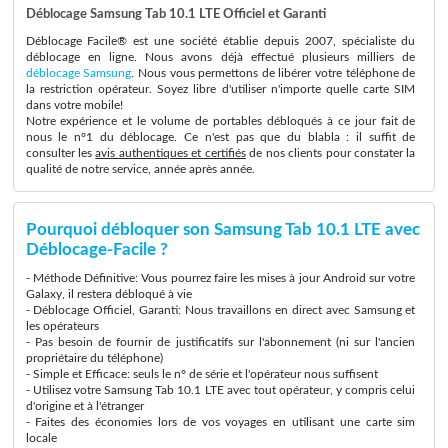
Déblocage Samsung Tab 10.1 LTE Officiel et Garanti
Déblocage Facile® est une société établie depuis 2007, spécialiste du
déblocage en ligne. Nous avons déjà effectué plusieurs milliers de
déblocage Samsung
. Nous vous permettons de libérer votre téléphone de
la restriction opérateur. Soyez libre d'utiliser n'importe quelle carte SIM
dans votre mobile!
Notre expérience et le volume de portables débloqués à ce jour fait de
nous le n°1 du déblocage. Ce n'est pas que du blabla : il suffit de
consulter les
avis authentiques et certifiés
de nos clients pour constater la
qualité de notre service, année après année.
Pourquoi débloquer son Samsung Tab 10.1 LTE avec
Déblocage-Facile ?
- Méthode Définitive: Vous pourrez faire les mises à jour Android sur votre
Galaxy, il restera débloqué à vie
- Déblocage Officiel, Garanti: Nous travaillons en direct avec Samsung et
les opérateurs
- Pas besoin de fournir de justificatifs sur l'abonnement (ni sur l'ancien
propriétaire du téléphone)
- Simple et Efficace: seuls le n° de série et l'opérateur nous suffisent
- Utilisez votre Samsung Tab 10.1 LTE avec tout opérateur, y compris celui
d'origine et à l'étranger
- Faites des économies lors de vos voyages en utilisant une carte sim
locale