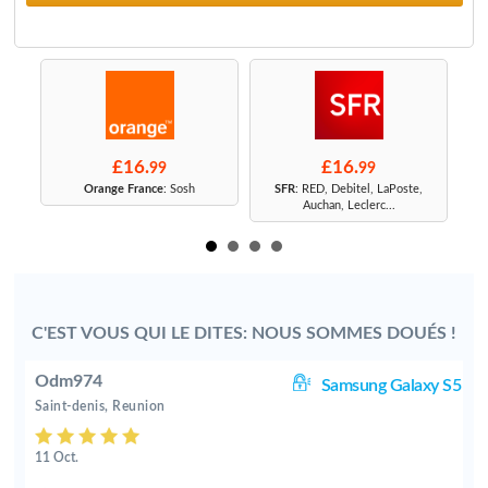
£16.
£16.
99
99
r
Orange France
: Sosh
SFR
: RED, Debitel, LaPoste,
Auchan, Leclerc...
C'EST VOUS QUI LE DITES: NOUS SOMMES DOUÉS !
Odm974
8+
Samsung Galaxy S5
Saint-denis, Reunion
11 Oct.