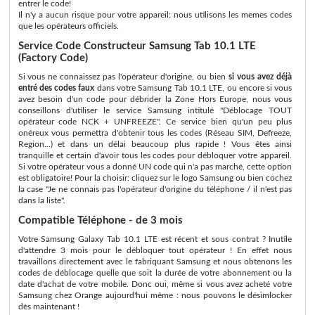
entrer le code!
Il n'y a aucun risque pour votre appareil: nous utilisons les memes codes
que les opérateurs officiels.
Service Code Constructeur Samsung Tab 10.1 LTE
(Factory Code)
Si vous ne connaissez pas l'opérateur d'origine, ou bien
si vous avez déjà
entré des codes faux
dans votre Samsung Tab 10.1 LTE, ou encore si vous
avez besoin d'un code pour débrider la Zone Hors Europe, nous vous
conseillons d'utiliser le service Samsung intitulé "Déblocage TOUT
opérateur code NCK + UNFREEZE". Ce service bien qu'un peu plus
onéreux vous permettra d'obtenir tous les codes (Réseau SIM, Defreeze,
Region...) et dans un délai beaucoup plus rapide ! Vous êtes ainsi
tranquille et certain d'avoir tous les codes pour débloquer votre appareil.
Si votre opérateur vous a donné UN code qui n'a pas marché, cette option
est obligatoire! Pour la choisir: cliquez sur le logo Samsung ou bien cochez
la case "Je ne connais pas l'opérateur d'origine du téléphone / il n'est pas
dans la liste".
Compatible Téléphone - de 3 mois
Votre Samsung Galaxy Tab 10.1 LTE est récent et sous contrat ? Inutile
d'attendre 3 mois pour le débloquer tout opérateur ! En effet nous
travaillons directement avec le fabriquant Samsung et nous obtenons les
codes de déblocage quelle que soit la durée de votre abonnement ou la
date d'achat de votre mobile. Donc oui, même si vous avez acheté votre
Samsung chez Orange aujourd'hui même : nous pouvons le désimlocker
dès maintenant !