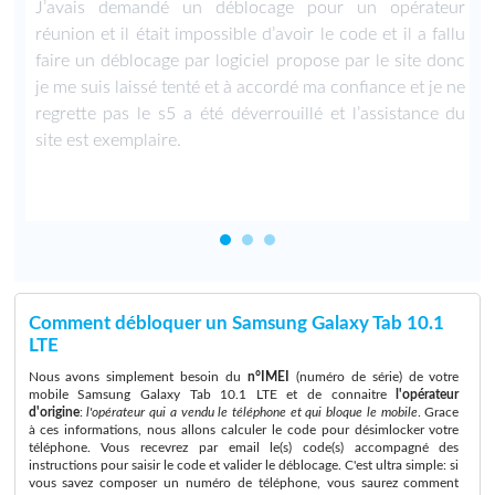
u
J’avais demandé un déblocage pour un opérateur
.
réunion et il était impossible d’avoir le code et il a fallu
faire un déblocage par logiciel propose par le site donc
je me suis laissé tenté et à accordé ma confiance et je ne
regrette pas le s5 a été déverrouillé et l’assistance du
site est exemplaire.
Comment débloquer un Samsung Galaxy Tab 10.1
LTE
Nous avons simplement besoin du
n°IMEI
(numéro de série) de votre
mobile Samsung Galaxy Tab 10.1 LTE et de connaitre
l'opérateur
d'origine
:
l'opérateur qui a vendu le téléphone et qui bloque le mobile
. Grace
à ces informations, nous allons calculer le code pour désimlocker votre
téléphone. Vous recevrez par email le(s) code(s) accompagné des
instructions pour saisir le code et valider le déblocage. C'est ultra simple: si
vous savez composer un numéro de téléphone, vous saurez comment